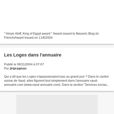
" Hiram Abiff, King of Egypt award " Award issued to Masonic Blog (in
French)Award Issued on 11/6/2004
Les Loges dans l'annuaire
Publié le 08/11/2004 à 07:07
Par
jiripragman
Qui a dit que les Loges n'apparaissaient pas au grand jour ? Dans le canton
suisse de Vaud, elles figurent tout simplement dans l'annuaire vaud-
annuaire.com (www.vaud-annuaire.com). Dans la section "Services sociaux
> Donations écclésiatiques > Églises...