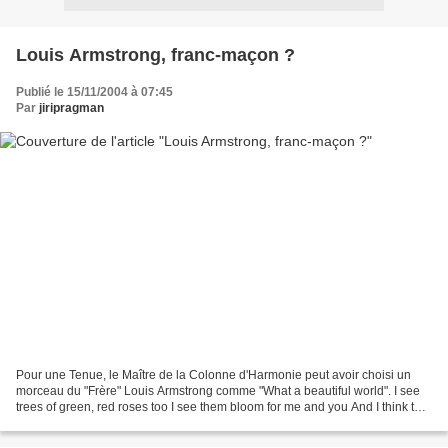
Louis Armstrong, franc-maçon ?
Publié le 15/11/2004 à 07:45
Par
jiripragman
Pour une Tenue, le Maître de la Colonne d'Harmonie peut avoir choisi un
morceau du "Frère" Louis Armstrong comme "What a beautiful world". I see
trees of green, red roses too I see them bloom for me and you And I think to
myself what a wonderful world....