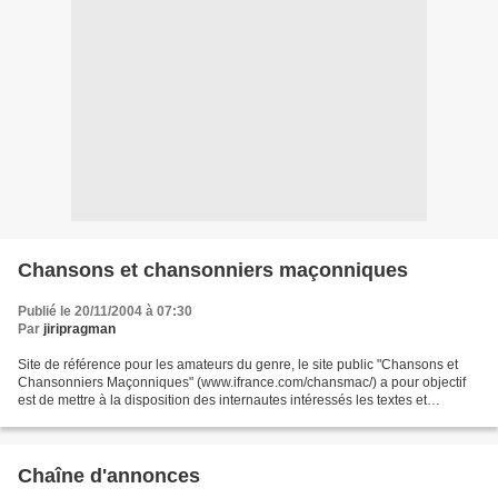
Chansons et chansonniers maçonniques
Publié le 20/11/2004 à 07:30
Par
jiripragman
Site de référence pour les amateurs du genre, le site public "Chansons et
Chansonniers Maçonniques" (www.ifrance.com/chansmac/) a pour objectif
est de mettre à la disposition des internautes intéressés les textes et
partitions (fichiers midi), d'un maximum...
Chaîne d'annonces