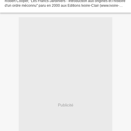
Robert Cooper, "Les Francs-Jardiniers - Introduction aux origines et l'histoire
d'un ordre méconnu" paru en 2000 aux Editions Ivoire-Clair (www.ivoire-
clair.fr) s'intéresse à cet Ordre...
Publicité