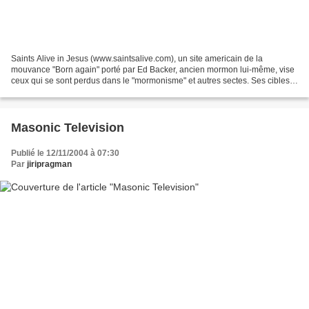
Saints Alive in Jesus (www.saintsalive.com), un site americain de la
mouvance "Born again" porté par Ed Backer, ancien mormon lui-même, vise
ceux qui se sont perdus dans le "mormonisme" et autres sectes. Ses cibles
actuelles : l'église mormonne bien sûr...
Masonic Television
Publié le 12/11/2004 à 07:30
Par
jiripragman