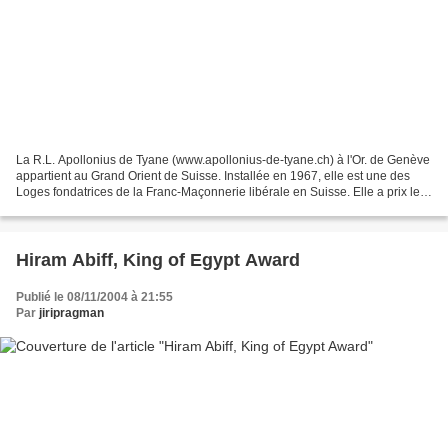
La R.L. Apollonius de Tyane (www.apollonius-de-tyane.ch) à l'Or. de Genève
appartient au Grand Orient de Suisse. Installée en 1967, elle est une des
Loges fondatrices de la Franc-Maçonnerie libérale en Suisse. Elle a prix le
nom du philosophie grec pythagoricien...
Hiram Abiff, King of Egypt Award
Publié le 08/11/2004 à 21:55
Par
jiripragman