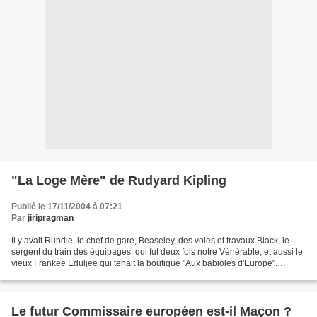
"La Loge Mère" de Rudyard Kipling
Publié le 17/11/2004 à 07:21
Par
jiripragman
Il y avait Rundle, le chef de gare, Beaseley, des voies et travaux Black, le
sergent du train des équipages, qui fut deux fois notre Vénérable, et aussi le
vieux Frankee Eduljee qui tenait la boutique "Aux babioles d'Europe".
Dehors on se disait : "Sergent,...
Le futur Commissaire européen est-il Maçon ?