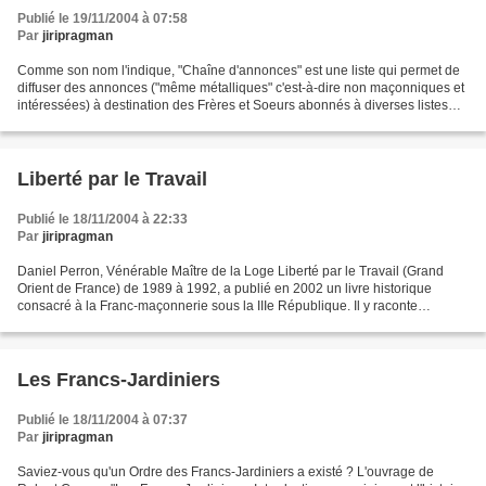
Publié le 19/11/2004 à 07:58
Par
jiripragman
Comme son nom l'indique, "Chaîne d'annonces" est une liste qui permet de
diffuser des annonces ("même métalliques" c'est-à-dire non maçonniques et
intéressées) à destination des Frères et Soeurs abonnés à diverses listes
maçonniques (comme celle de la...
Liberté par le Travail
Publié le 18/11/2004 à 22:33
Par
jiripragman
Daniel Perron, Vénérable Maître de la Loge Liberté par le Travail (Grand
Orient de France) de 1989 à 1992, a publié en 2002 un livre historique
consacré à la Franc-maçonnerie sous la IIIe République. Il y raconte
l'histoire de sa Loge et celle de la ville...
Les Francs-Jardiniers
Publié le 18/11/2004 à 07:37
Par
jiripragman
Saviez-vous qu'un Ordre des Francs-Jardiniers a existé ? L'ouvrage de