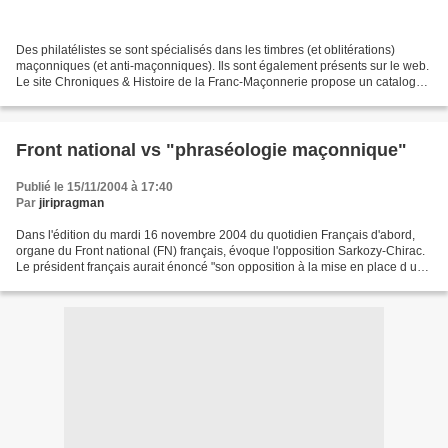
Des philatélistes se sont spécialisés dans les timbres (et oblitérations)
maçonniques (et anti-maçonniques). Ils sont également présents sur le web.
Le site Chroniques & Histoire de la Franc-Maçonnerie propose un catalogue
philatélique de la Franc-Maçonnerie...
Front national vs "phraséologie maçonnique"
Publié le 15/11/2004 à 17:40
Par
jiripragman
Dans l'édition du mardi 16 novembre 2004 du quotidien Français d'abord,
organe du Front national (FN) français, évoque l'opposition Sarkozy-Chirac.
Le président français aurait énoncé "son opposition à la mise en place d une
très voyante politique de...