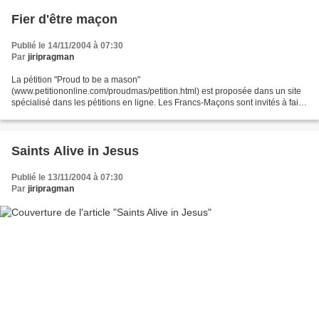
Fier d'être maçon
Publié le 14/11/2004 à 07:30
Par
jiripragman
La pétition "Proud to be a mason"
(www.petitiononline.com/proudmas/petition.html) est proposée dans un site
spécialisé dans les pétitions en ligne. Les Francs-Maçons sont invités à faire
leur le texte suivant : (version anglaise sur le site) For years,...
Saints Alive in Jesus
Publié le 13/11/2004 à 07:30
Par
jiripragman