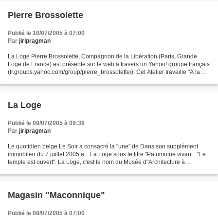
Pierre Brossolette
Publié le 10/07/2005 à 07:00
Par
jiripragman
La Loge Pierre Brossolette, Compagnon de la Libération (Paris, Grande
Loge de France) est présente sur le web à travers un Yahoo! groupe français
(fr.groups.yahoo.com/group/pierre_brossolette/). Cet Atelier travaille "A la
Gloire du Grand Architecte de...
La Loge
Publié le 09/07/2005 à 09:39
Par
jiripragman
Le quotidien belge Le Soir a consacré la "une" de Dans son supplément
immobilier du 7 juillet 2005 à... La Loge sous le titre "Patrimoine vivant : "Le
temple est ouvert". La Loge, c'est le nom du Musée d''Architecture à
Bruxelles (plus précisément à Ixelles)....
Magasin "Maconnique"
Publié le 08/07/2005 à 07:00