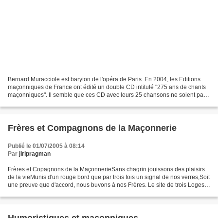
Bernard Muracciole est baryton de l'opéra de Paris. En 2004, les Editions
maçonniques de France ont édité un double CD intitulé "275 ans de chants
maçonniques". Il semble que ces CD avec leurs 25 chansons ne soient pas
disponibles dans les librairies-disquaires...
Frères et Compagnons de la Maçonnerie
Publié le 01/07/2005 à 08:14
Par
jiripragman
Frères et Copagnons de la MaçonnerieSans chagrin jouissons des plaisirs
de la vieMunis d'un rouge bord que par trois fois un signal de nos verres,Soit
une preuve que d'accord, nous buvons à nos Frères. Le site de trois Loges
maçonniques de Bordeaux comprend...
Humoristiques et maçonniques