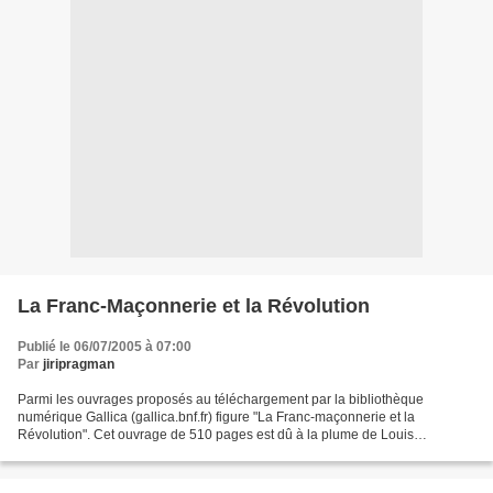
La Franc-Maçonnerie et la Révolution
Publié le 06/07/2005 à 07:00
Par
jiripragman
Parmi les ouvrages proposés au téléchargement par la bibliothèque
numérique Gallica (gallica.bnf.fr) figure "La Franc-maçonnerie et la
Révolution". Cet ouvrage de 510 pages est dû à la plume de Louis
d'Estampes (1829-1898). Publié en 1884, près d'un siècle...