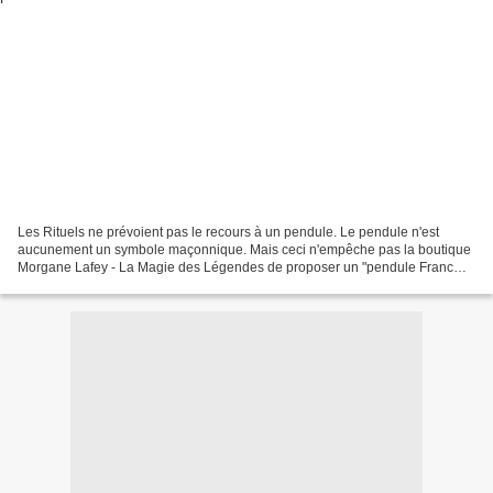
Les Rituels ne prévoient pas le recours à un pendule. Le pendule n'est
aucunement un symbole maçonnique. Mais ceci n'empêche pas la boutique
Morgane Lafey - La Magie des Légendes de proposer un "pendule Franc
Maçon". Cet objet doré est présenté comme...