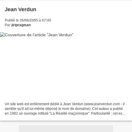
Jean Verdun
Publié le 26/06/2005 à 07:00
Par
jiripragman
Un site web est entièrement dédié à Jean Verdun (www.jeanverdun.com - il
semble qu'il ait lui-même déposé le nom de domaine). Cet auteur a publié
en 1982 un ouvrage intitulé "La Réalité maçonnique". Particularité : cet essai
part de son vécu. Il fait...