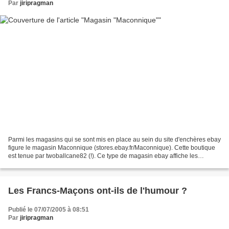
Par
jiripragman
Parmi les magasins qui se sont mis en place au sein du site d'enchères ebay
figure le magasin Maconnique (stores.ebay.fr/Maconnique). Cette boutique
est tenue par twoballcane82 (!). Ce type de magasin ebay affiche les
nouveautés, les "ventes finissant...
Les Francs-Maçons ont-ils de l'humour ?
Publié le 07/07/2005 à 08:51
Par
jiripragman