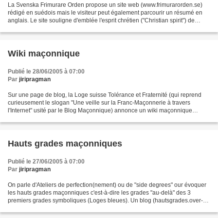
La Svenska Frimurare Orden propose un site web (www.frimurarorden.se)
rédigé en suédois mais le visiteur peut également parcourir un résumé en
anglais. Le site souligne d'emblée l'esprit chrétien ("Christian spirit") de
l'Ordre suédois des Francs-Maçons....
Wiki maçonnique
Publié le 28/06/2005 à 07:00
Par
jiripragman
Sur une page de blog, la Loge suisse Tolérance et Fraternité (qui reprend
curieusement le slogan "Une veille sur la Franc-Maçonnerie à travers
l'Internet" usité par le Blog Maçonnique) annonce un wiki maçonnique
(www.tolerancefraternite.org/wiki/). Un...
Hauts grades maçonniques
Publié le 27/06/2005 à 07:00
Par
jiripragman
On parle d'Ateliers de perfection(nement) ou de "side degrees" our évoquer
les hauts grades maçonniques c'est-à-dire les grades "au-delà" des 3
premiers grades symboliques (Loges bleues). Un blog (hautsgrades.over-
blog.com) est consacré aux "hauts grades...