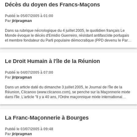
Décès du doyen des Francs-Maçons
Publié le 05/07/2005 à 01:00
Par
jiripragman
Dans sa rubrique nécrologique du 4 juillet 2005, le quotidien français Le
Monde évoque le décès d'Emidio Guerreiro, résistant antifasciste portugais
et membre fondateur du Parti populaire démocratique (PPD devenu le Parti
social-démocrate, droite modérée)....
Le Droit Humain à l'île de la Réunion
Publié le 04/07/2005 à 07:00
Par
jiripragman
Dans un article daté du dimanche 3 juillet 2005, le Journal de l'île de la
Réunion, Clicanoo (www.clicanoo.com), se penche sur la Maçonnerie mixte
dans l'île. L'article "Il y a 40 ans, l'Ordre maçonnique mixte international
s'implantait dans l'île" comprend...
La Franc-Maçonnerie à Bourges
Publié le 03/07/2005 à 09:48
Par
jiripragman