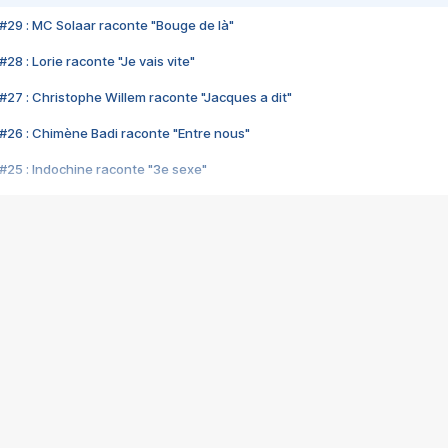
#29 : MC Solaar raconte "Bouge de là"
28 : Lorie raconte "Je vais vite"
#27 : Christophe Willem raconte "Jacques a dit"
#26 : Chimène Badi raconte "Entre nous"
#25 : Indochine raconte "3e sexe"
#24 : Zaho raconte "C'est chelou"
#23 : Patrick Bruel raconte "Au café des délices"
#22 : Kyo raconte "Le chemin"
#21 : Nolwenn Leroy raconte "Cassé"
#20 : Patrick Hernandez raconte "Born to be alive"
#19 : Lorie raconte "Près de moi"
#18 : Michael Jones raconte "A nos actes manqués" (avec Jean-Jacque