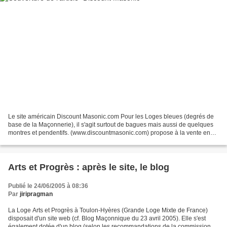
Le site américain Discount Masonic.com Pour les Loges bleues (degrés de
base de la Maçonnerie), il s'agit surtout de bagues mais aussi de quelques
montres et pendentifs. (www.discountmasonic.com) propose à la vente en
ligne des bijoux. Son ambition est...
Arts et Progrès : après le site, le blog
Publié le 24/06/2005 à 08:36
Par
jiripragman
La Loge Arts et Progrès à Toulon-Hyères (Grande Loge Mixte de France)
disposait d'un site web (cf. Blog Maçonnique du 23 avril 2005). Elle s'est
également dotée d'un blog (selon les recommandations de la commission