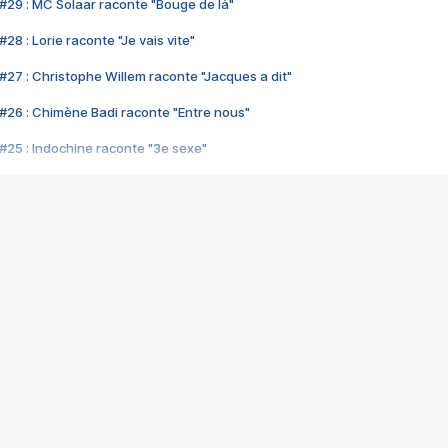
#29 : MC Solaar raconte "Bouge de là"
28 : Lorie raconte "Je vais vite"
#27 : Christophe Willem raconte "Jacques a dit"
#26 : Chimène Badi raconte "Entre nous"
#25 : Indochine raconte "3e sexe"
#24 : Zaho raconte "C'est chelou"
#23 : Patrick Bruel raconte "Au café des délices"
#22 : Kyo raconte "Le chemin"
#21 : Nolwenn Leroy raconte "Cassé"
#20 : Patrick Hernandez raconte "Born to be alive"
#19 : Lorie raconte "Près de moi"
#18 : Michael Jones raconte "A nos actes manqués" (avec Jean-Jacque
#17 : Khaled raconte "Aïcha"