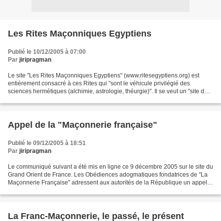
Les Rites Maçonniques Egyptiens
Publié le 10/12/2005 à 07:00
Par
jiripragman
Le site "Les Rites Maçonniques Egyptiens" (www.ritesegyptiens.org) est
entièrement consacré à ces Rites qui "sont le véhicule privilégié des
sciences hermétiques (alchimie, astrologie, théurgie)". Il se veut un "site de
recherche et de documentation"....
Appel de la "Maçonnerie française"
Publié le 09/12/2005 à 18:51
Par
jiripragman
Le communiqué suivant a été mis en ligne ce 9 décembre 2005 sur le site du
Grand Orient de France. Les Obédiences adogmatiques fondatrices de "La
Maçonnerie Française" adressent aux autorités de la République un appel
solennel pour la défense et la mise...
La Franc-Maçonnerie, le passé, le présent