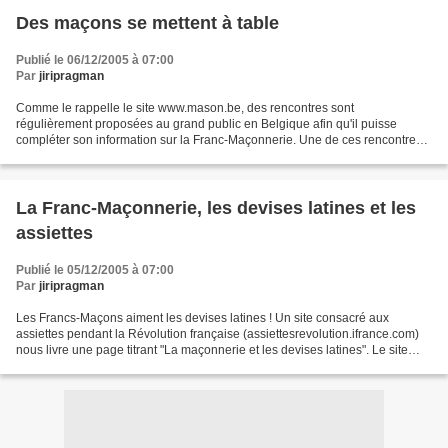
Des maçons se mettent à table
Publié le 06/12/2005 à 07:00
Par
jiripragman
Comme le rappelle le site www.mason.be, des rencontres sont
régulièrement proposées au grand public en Belgique afin qu'il puisse
compléter son information sur la Franc-Maçonnerie. Une de ces rencontres -
sous la forme d'une table ronde - aura lieu le...
La Franc-Maçonnerie, les devises latines et les
assiettes
Publié le 05/12/2005 à 07:00
Par
jiripragman
Les Francs-Maçons aiment les devises latines ! Un site consacré aux
assiettes pendant la Révolution française (assiettesrevolution.ifrance.com)
nous livre une page titrant "La maçonnerie et les devises latines". Le site
indique : "L'utilisation d'une...