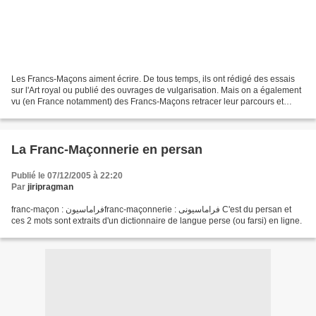
Les Francs-Maçons aiment écrire. De tous temps, ils ont rédigé des essais
sur l'Art royal ou publié des ouvrages de vulgarisation. Mais on a également
vu (en France notamment) des Francs-Maçons retracer leur parcours et
donner leur lecture de la Franc-Maçonnerie....
La Franc-Maçonnerie en persan
Publié le 07/12/2005 à 22:20
Par
jiripragman
franc-maçon : فراماسیونfranc-maçonnerie : فراماسیونی C'est du persan et
ces 2 mots sont extraits d'un dictionnaire de langue perse (ou farsi) en ligne.