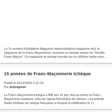
Le 7e numéro d'Initiations Magazine (www.initiations-magazine.net), le
magazine de la Franc-Maçonnerie, annonce un dossier autour de "Goethe
Franc-Maçon". Ce magazine se plonge ensuite sur un célèbre mythe avec
un article "De Faust à Faust". Dans ce numéro...
15 années de Franc-Maçonnerie tchèque
Publié le 02/12/2005 à 22:33
Par
jiripragman
La Franc-Maçonnerie tchèque a fêté ses 15 ans, tout au moins la Franc-
Maçonnerie moderne, celle de l'après-Révolution de Velours. L'excellente
Radio tchèque (en langue française) a évoqué la célébration le 17
novembre 2005 des 15 ans de la "recréation"...