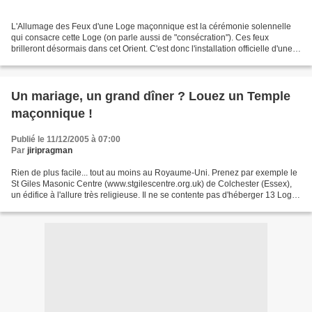
L'Allumage des Feux d'une Loge maçonnique est la cérémonie solennelle
qui consacre cette Loge (on parle aussi de "consécration"). Ces feux
brilleront désormais dans cet Orient. C'est donc l'installation officielle d'une
Loge (en lieu et place d'un Triangle)....
Un mariage, un grand dîner ? Louez un Temple
maçonnique !
Publié le 11/12/2005 à 07:00
Par
jiripragman
Rien de plus facile... tout au moins au Royaume-Uni. Prenez par exemple le
St Giles Masonic Centre (www.stgilescentre.org.uk) de Colchester (Essex),
un édifice à l'allure très religieuse. Il ne se contente pas d'héberger 13 Loges
maçonniques dont le calendrier...