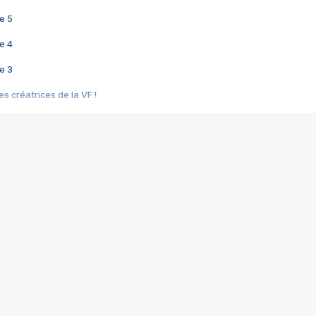
e 5
e 4
e 3
s créatrices de la VF !
e 2
e 1
e Mektoub My Love arrive enfin ! Rencontre avec Shaïn Boumedine et Sal
i : après Toni en famille
elle réalise le bouleversant Dites lui que je l'aime
ais ! Rencontre autour de Vie privée de Rebecca Zlotowski
 de Marguerite, Grave... Rencontre avec Ella Rumpf
 Les Rêveurs, un film intime sur la santé mentale