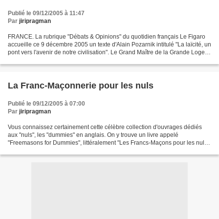
Publié le 09/12/2005 à 11:47
Par
jiripragman
FRANCE. La rubrique "Débats & Opinions" du quotidien français Le Figaro
accueille ce 9 décembre 2005 un texte d'Alain Pozarnik intitulé "La laïcité, un
pont vers l'avenir de notre civilisation". Le Grand Maître de la Grande Loge
de France ne manque pas...
La Franc-Maçonnerie pour les nuls
Publié le 09/12/2005 à 07:00
Par
jiripragman
Vous connaissez certainement cette célèbre collection d'ouvrages dédiés
aux "nuls", les "dummies" en anglais. On y trouve un livre appelé
"Freemasons for Dummies", littéralement "Les Francs-Maçons pour les nuls".
Cet ouvrage a été rédigé par Christopher...