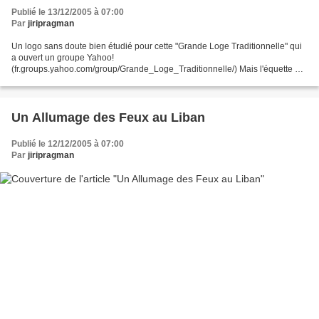
Publié le 13/12/2005 à 07:00
Par
jiripragman
Un logo sans doute bien étudié pour cette "Grande Loge Traditionnelle" qui
a ouvert un groupe Yahoo!
(fr.groups.yahoo.com/group/Grande_Loge_Traditionnelle/) Mais l'équette et
le compas ne font pas la Loge ou l'Obédience ! Ouvert à la mi-octobre
2005,...
Un Allumage des Feux au Liban
Publié le 12/12/2005 à 07:00
Par
jiripragman