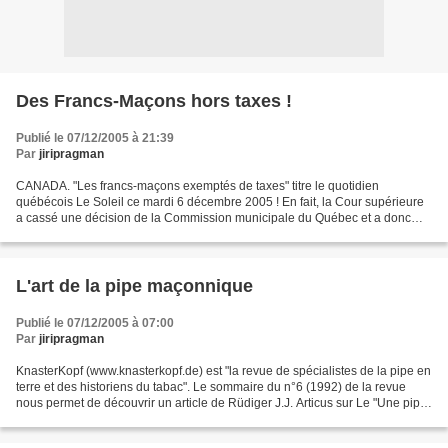
Des Francs-Maçons hors taxes !
Publié le 07/12/2005 à 21:39
Par
jiripragman
CANADA. "Les francs-maçons exemptés de taxes" titre le quotidien
québécois Le Soleil ce mardi 6 décembre 2005 ! En fait, la Cour supérieure
a cassé une décision de la Commission municipale du Québec et a donc
accordé une exemption de taxes foncières à...
L'art de la pipe maçonnique
Publié le 07/12/2005 à 07:00
Par
jiripragman
KnasterKopf (www.knasterkopf.de) est "la revue de spécialistes de la pipe en
terre et des historiens du tabac". Le sommaire du n°6 (1992) de la revue
nous permet de découvrir un article de Rüdiger J.J. Articus sur Le "Une pipe
aux symboles francs-maçons"....