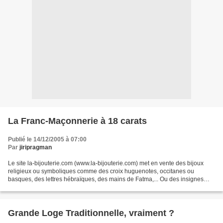
La Franc-Maçonnerie à 18 carats
Publié le 14/12/2005 à 07:00
Par
jiripragman
Le site la-bijouterie.com (www.la-bijouterie.com) met en vente des bijoux
religieux ou symboliques comme des croix huguenotes, occitanes ou
basques, des lettres hébraïques, des mains de Fatma,... Ou des insignes
"franc-maçonniques" (sic). Il s'agit de...
Grande Loge Traditionnelle, vraiment ?