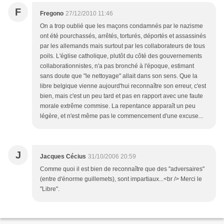
F
Fregono
27/12/2010 11:46
On a trop oublié que les maçons condamnés par le nazisme
ont été pourchassés, arrêtés, torturés, déportés et assassinés
par les allemands mais surtout par les collaborateurs de tous
poils. L'église catholique, plutôt du côté des gouvernements
collaborationnistes, n'a pas bronché à l'époque, estimant
sans doute que "le nettoyage" allait dans son sens. Que la
libre belgique vienne aujourd'hui reconnaître son erreur, c'est
bien, mais c'est un peu tard et pas en rapport avec une faute
morale extrême commise. La repentance apparaît un peu
légère, et n'est même pas le commencement d'une excuse...
J
Jacques Cécius
31/10/2006 20:59
Comme quoi il est bien de reconnaître que des "adversaires"
(entre d'énorme guillemets), sont impartiaux...<br /> Merci le
"Libre".