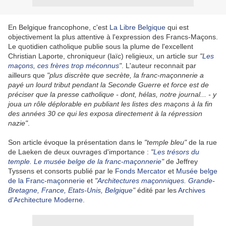
En Belgique francophone, c'est
La Libre Belgique
qui est
objectivement la plus attentive à l'expression des Francs-Maçons.
Le quotidien catholique publie sous la plume de l'excellent
Christian Laporte, chroniqueur (laïc) religieux, un article sur
"
Les
maçons, ces frères trop méconnus
"
. L'auteur reconnait par
ailleurs que
"plus discrète que secrète, la franc-maçonnerie a
payé un lourd tribut pendant la Seconde Guerre et force est de
préciser que la presse catholique - dont, hélas, notre journal... - y
joua un rôle déplorable en publiant les listes des maçons à la fin
des années 30 ce qui les exposa directement à la répression
nazie"
.
Son article évoque la présentation dans le
"temple bleu"
de la rue
de Laeken de deux ouvrages d'importance :
"
Les trésors du
temple. Le musée belge de la franc-maçonnerie
"
de Jeffrey
Tyssens et consorts publié par le
Fonds Mercator
et
Musée belge
de la Franc-maçonnerie
et
"
Architectures maçonniques. Grande-
Bretagne, France, Etats-Unis, Belgique
"
édité par les
Archives
d'Architecture Moderne
.