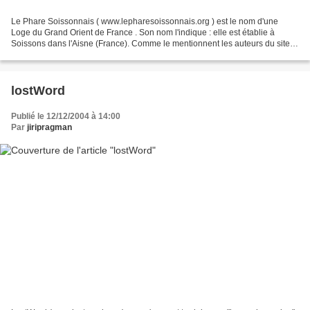
Le Phare Soissonnais ( www.lepharesoissonnais.org ) est le nom d'une
Loge du Grand Orient de France . Son nom l'indique : elle est établie à
Soissons dans l'Aisne (France). Comme le mentionnent les auteurs du site,
leur intention est d'expliquer leur...
lostWord
Publié le 12/12/2004 à 14:00
Par
jiripragman