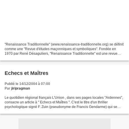
"Renaissance Traditionnelle" (www.renaissance-traditionnelle.org) se définit
comme une "Revue d'études maçonniques et symboliques". Fondée en
1970 par René Désaguliers, "Renaissance Traditionnelle" est une revue
"papier" sans aucune attache obédientielle....
Echecs et Maîtres
Publié le 14/12/2004 à 07:00
Par
jiripragman
Le quotidien régional français L'Union , dans ses pages locales "Ardennes",
consacre un article à " Echecs et Maîtres ". C'est le titre d'un thriller
psychologique signé F. Zuin (pseudonyme de Francis Gendarme) qui se
déroule dans les coulisses d'une...