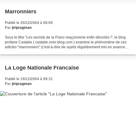
Marronniers
Publié le 20/12/2004 à 08:00
Par
jiripragman
Sous le titre "Les secrets de la Franc-maçonnerie enfin dévoilés !", le blog
profane Castalie ( castalie.over-blog.com ) examine le phénomène de ces
articles "marronniers" (c'est-à-dire de sujets régulièrement mis en avance
dans ces revues pour relancer...
La Loge Nationale Francaise
Publié le 19/12/2004 à 09:31
Par
jiripragman