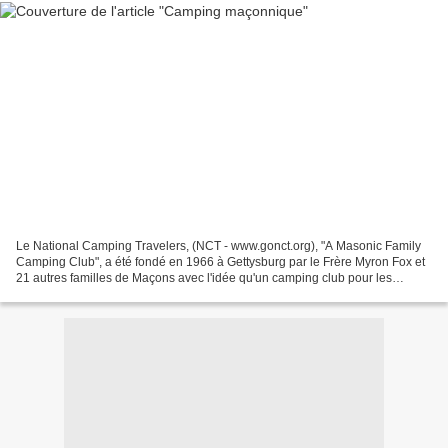
Le National Camping Travelers, (NCT - www.gonct.org), "A Masonic Family
Camping Club", a été fondé en 1966 à Gettysburg par le Frère Myron Fox et
21 autres familles de Maçons avec l'idée qu'un camping club pour les
Maîtres Maçons (réguliers) et leurs...