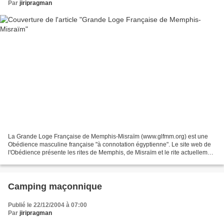
Par
jiripragman
La Grande Loge Française de Memphis-Misraïm (www.glfmm.org) est une
Obédience masculine française "à connotation égyptienne". Le site web de
l'Obédience présente les rites de Memphis, de Misraïm et le rite actuellement
pratiqué de Memphis-Misraïm. Après...
Camping maçonnique
Publié le 22/12/2004 à 07:00
Par
jiripragman