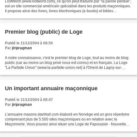
LostWord (www.lostword.com), ce qu'on peut traduire par "la parole perdue",
est un site commercial américain spécialisé dans les produits maçonniques.
Il propose ainsi des livres, livres électroniques (e-books) et bibles
maçonniques ainsi que des bijoux,...
Premier blog (public) de Loge
Publié le 11/12/2004 à 08:50
Par
jiripragman
A notre connaissance, c'est le premier blog de Loge, tout au moins de blog
public (car au moins un blog privé nous est connu) et en français. La Loge
"La Parfaite Union" (www.la-parfaite-union.net) à l'Orient de Lagny-sur-
Marne (Grand Orient de France)...
Un important annuaire maçonnique
Publié le 11/12/2004 à 08:47
Par
jiripragman
L'annuaire masons.start4all.com élaboré en Norvège est un gros répertoire
comprenant plus de 5.500 sites maçonniques ou en relation avec la
Maçonnerie. Vous pouvez ainsi situer une Loge de Papouasie - Nouvelle
Guinée ou d'Alaska, d'Andore ou des Philippines,...