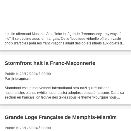
Le site allemand Masonic Art affiche la légende "freemasonry - my way of
life". Il se décline aussi en français. Cette "boutique virtuelle offre un vaste
choix d'articles pour les franc-maçons allant des objets rituels aux objets de
mode, en passant par...
Stormfront hait la Franc-Maçonnerie
Publié le 23/12/2004 à 09:00
Par
jiripragman
Stormfront est un mouvement international néo-nazi qui réunit des
nationalistes blancs (white nationalists) adeptes du suprématisme. Dans sa
section en français, on trouve des textes sous le thème "Pourquoi nous
haïssons la franc-maçonnerie". L'auteur...
Grande Loge Française de Memphis-Misraïm
Publié le 23/12/2004 à 08:00