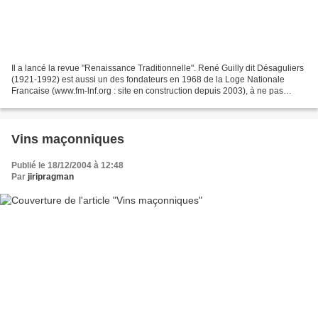
Il a lancé la revue "Renaissance Traditionnelle". René Guilly dit Désaguliers
(1921-1992) est aussi un des fondateurs en 1968 de la Loge Nationale
Francaise (www.fm-lnf.org : site en construction depuis 2003), à ne pas
confondre avec la Grande Loge Nationale...
Vins maçonniques
Publié le 18/12/2004 à 12:48
Par
jiripragman