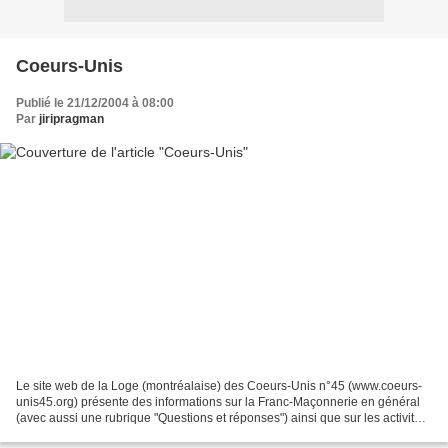
Coeurs-Unis
Publié le 21/12/2004 à 08:00
Par
jiripragman
Le site web de la Loge (montréalaise) des Coeurs-Unis n°45 (www.coeurs-
unis45.org) présente des informations sur la Franc-Maçonnerie en général
(avec aussi une rubrique "Questions et réponses") ainsi que sur les activités
de la Loge. Celles-ci s'adressent...