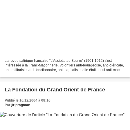
La revue satirique française "L'Assiette au Beurre" (1901-1912) s'est
intéressée à la Franc-Maçonnerie. Volontiers anti-bourgeoise, anti-cléricale,
anti-militariste, anti-fonctionnaire, anti-capitaliste, elle était aussi anti-maçon.
Les Maçons sont épinglés...
La Fondation du Grand Orient de France
Publié le 16/12/2004 à 08:16
Par
jiripragman