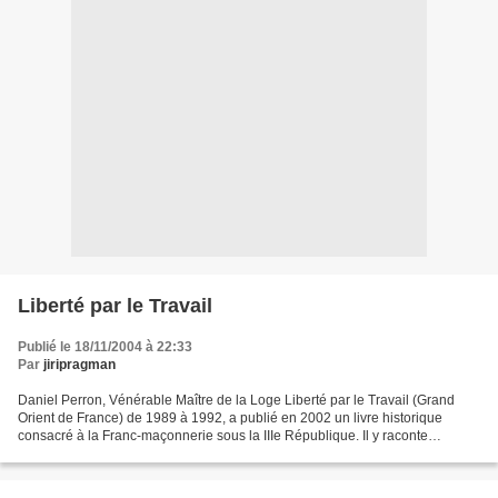
Liberté par le Travail
Publié le 18/11/2004 à 22:33
Par
jiripragman
Daniel Perron, Vénérable Maître de la Loge Liberté par le Travail (Grand
Orient de France) de 1989 à 1992, a publié en 2002 un livre historique
consacré à la Franc-maçonnerie sous la IIIe République. Il y raconte
l'histoire de sa Loge et celle de la ville...