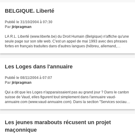
BELGIQUE. Liberté
Publié le 31/10/2004 à 07:30
Par
jiripragman
LA R.L. Liberté (www.liberte.be) du Droit Humain (Belgique) n'affiche qu'une
seule page sur son site web. C'est un appel de mai 1993 avec des phrases
fortes en français traduites dans d'autres langues (hébreu, allemand,
néerlandais, turc, anglais, espagnol,...
Les Loges dans l'annuaire
Publié le 08/11/2004 à 07:07
Par
jiripragman
Qui a dit que les Loges n'apparaissaient pas au grand jour ? Dans le canton
suisse de Vaud, elles figurent tout simplement dans l'annuaire vaud-
annuaire.com (www.vaud-annuaire.com). Dans la section "Services sociaux
> Donations écclésiatiques > Églises...
Les jeunes marabouts récusent un projet
maçonnique