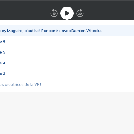
bey Maguire, c'est lui ! Rencontre avec Damien Witecka
e 6
e 5
e 4
e 3
s créatrices de la VF !
e 2
e 1
e Mektoub My Love arrive enfin ! Rencontre avec Shaïn Boumedine et Sal
i : après Toni en famille