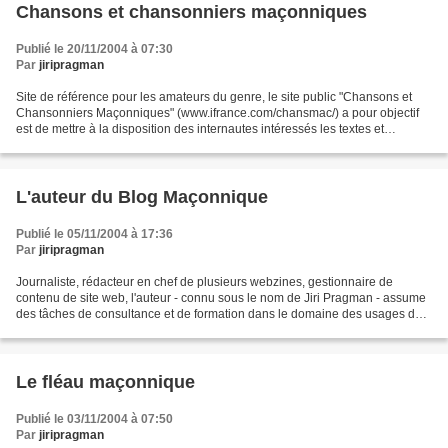
Chansons et chansonniers maçonniques
Publié le 20/11/2004 à 07:30
Par
jiripragman
Site de référence pour les amateurs du genre, le site public "Chansons et
Chansonniers Maçonniques" (www.ifrance.com/chansmac/) a pour objectif
est de mettre à la disposition des internautes intéressés les textes et
partitions (fichiers midi), d'un maximum...
L'auteur du Blog Maçonnique
Publié le 05/11/2004 à 17:36
Par
jiripragman
Journaliste, rédacteur en chef de plusieurs webzines, gestionnaire de
contenu de site web, l'auteur - connu sous le nom de Jiri Pragman - assume
des tâches de consultance et de formation dans le domaine des usages de
l'Internet. Il est membre d'une Loge...
Le fléau maçonnique
Publié le 03/11/2004 à 07:50
Par
jiripragman