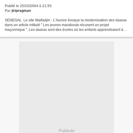
Publié le 25/10/2004 à 21:55
Par
jiripragman
SENEGAL. Le site Walfadjiri - L'Aurore évoque la modernisation des daaras
dans un article intitulé " Les jeunes marabouts récusent un projet
maçonnique ". Les daaras sont des écoles où les enfants apprendraient à
lire le Coran, à écrire mais on leur reprocherait...
Publicité