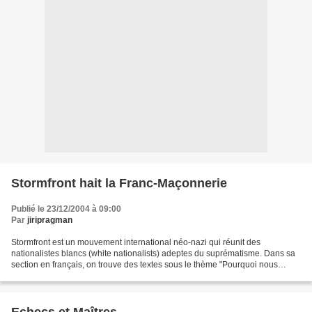
Stormfront hait la Franc-Maçonnerie
Publié le 23/12/2004 à 09:00
Par
jiripragman
Stormfront est un mouvement international néo-nazi qui réunit des
nationalistes blancs (white nationalists) adeptes du suprématisme. Dans sa
section en français, on trouve des textes sous le thème "Pourquoi nous
haïssons la franc-maçonnerie". L'auteur...