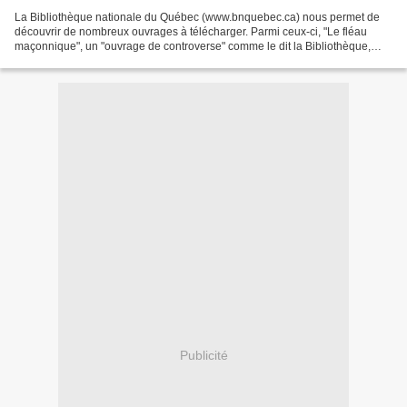
La Bibliothèque nationale du Québec (www.bnquebec.ca) nous permet de
découvrir de nombreux ouvrages à télécharger. Parmi ceux-ci, "Le fléau
maçonnique", un "ouvrage de controverse" comme le dit la Bibliothèque,
rédigé en 1906 par l'abbé J.-Antoine Huot...
Publicité