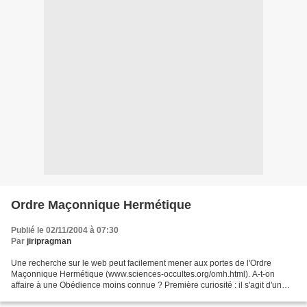
Ordre Maçonnique Hermétique
Publié le 02/11/2004 à 07:30
Par
jiripragman
Une recherche sur le web peut facilement mener aux portes de l'Ordre
Maçonnique Hermétique (www.sciences-occultes.org/omh.html). A-t-on
affaire à une Obédience moins connue ? Première curiosité : il s'agit d'un
sous-site de l'Association Alpha International...