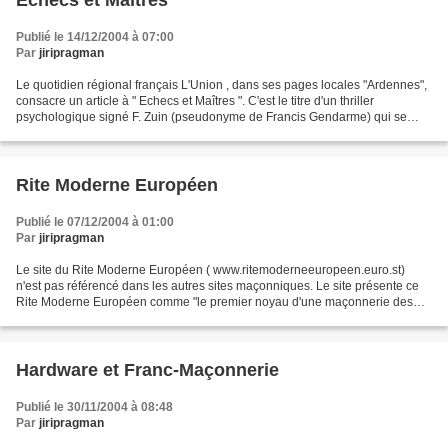
Echecs et Maîtres
Publié le 14/12/2004 à 07:00
Par
jiripragman
Le quotidien régional français L'Union , dans ses pages locales "Ardennes",
consacre un article à " Echecs et Maîtres ". C'est le titre d'un thriller
psychologique signé F. Zuin (pseudonyme de Francis Gendarme) qui se
déroule dans les coulisses d'une...
Rite Moderne Européen
Publié le 07/12/2004 à 01:00
Par
jiripragman
Le site du Rite Moderne Européen ( www.ritemoderneeuropeen.euro.st)
n'est pas référencé dans les autres sites maçonniques. Le site présente ce
Rite Moderne Européen comme "le premier noyau d'une maçonnerie des
hauts grades adogmatiques à caractère international"....
Hardware et Franc-Maçonnerie
Publié le 30/11/2004 à 08:48
Par
jiripragman