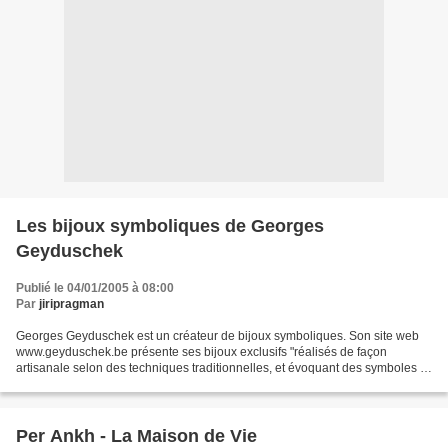
Les bijoux symboliques de Georges
Geyduschek
Publié le 04/01/2005 à 08:00
Par
jiripragman
Georges Geyduschek est un créateur de bijoux symboliques. Son site web
www.geyduschek.be présente ses bijoux exclusifs "réalisés de façon
artisanale selon des techniques traditionnelles, et évoquant des symboles et
mythologies millénaires". Ces bijoux...
Per Ankh - La Maison de Vie