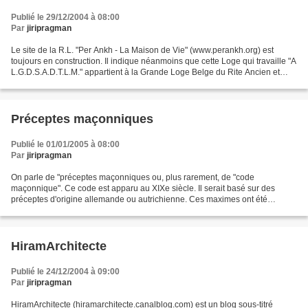
Publié le 29/12/2004 à 08:00
Par
jiripragman
Le site de la R.L. "Per Ankh - La Maison de Vie" (www.perankh.org) est
toujours en construction. Il indique néanmoins que cette Loge qui travaille "A
L.G.D.S.A.D.T.L.M." appartient à la Grande Loge Belge du Rite Ancien et
Primitif de Memphis-Misraïm et...
Préceptes maçonniques
Publié le 01/01/2005 à 08:00
Par
jiripragman
On parle de "préceptes maçonniques ou, plus rarement, de "code
maçonnique". Ce code est apparu au XIXe siècle. Il serait basé sur des
préceptes d'origine allemande ou autrichienne. Ces maximes ont été
publiées en 1838 par le Grand Orient de Belgique....
HiramArchitecte
Publié le 24/12/2004 à 09:00
Par
jiripragman
HiramArchitecte (hiramarchitecte.canalblog.com) est un blog sous-titré