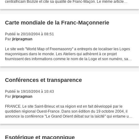
centrafricain Bozizé et cite sa qualité de Franc-Maçon. Le même article
signale que son parrain en Maçonnerie...
Carte mondiale de la Franc-Maçonnerie
Publié le 20/10/2004 à 08:51
Par
jiripragman
Le site web "World Map of Freemasonry" a entrepris de localiser les Loges
maçonniques dans le monde. Les Ateliers qui adhèrent à ce projet
fournissent des informations comme le nom de la Loge et son numéro, sa
location (pays, ville, coordonnées en longitude...
Conférences et transparence
Publié le 19/10/2004 à 10:43
Par
jiripragman
FRANCE. Le site Saint-Brieuc et sa région est en fait développé par le
quotidien régional Ouest-France. Dans son édition du 19 octobre 2004, il
annonce la conférence "Le Grand Orient débat sur la laïcité" qui entame un
cycle de conférence pour les 100...
Esotérique et maçonnique