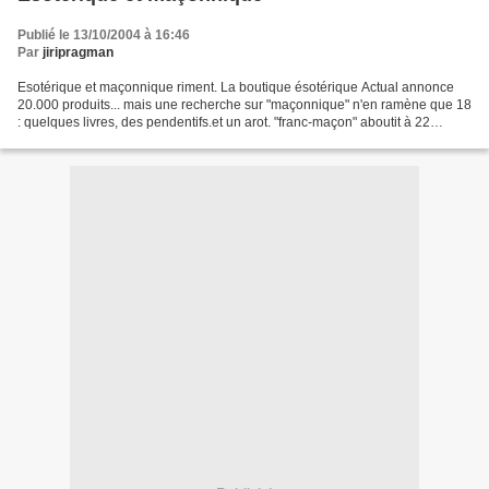
Publié le 13/10/2004 à 16:46
Par
jiripragman
Esotérique et maçonnique riment. La boutique ésotérique Actual annonce
20.000 produits... mais une recherche sur "maçonnique" n'en ramène que 18
: quelques livres, des pendentifs.et un arot. "franc-maçon" aboutit à 22
produits et "franc-maçonnerie" à...