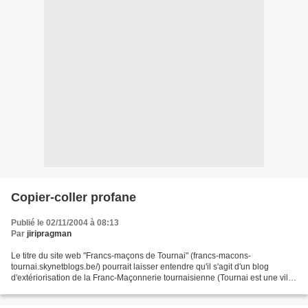
Copier-coller profane
Publié le 02/11/2004 à 08:13
Par
jiripragman
Le titre du site web "Francs-maçons de Tournai" (francs-macons-
tournai.skynetblogs.be/) pourrait laisser entendre qu'il s'agit d'un blog
d'extériorisation de la Franc-Maçonnerie tournaisienne (Tournai est une ville
belge située à quelques kilomètres de...