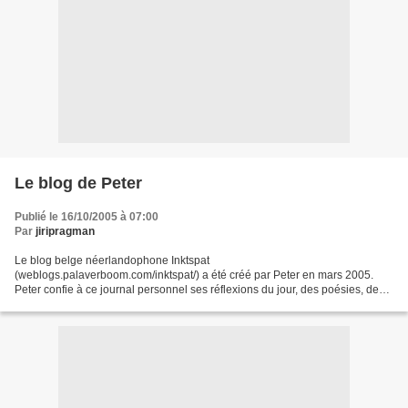
Le blog de Peter
Publié le 16/10/2005 à 07:00
Par
jiripragman
Le blog belge néerlandophone Inktspat
(weblogs.palaverboom.com/inktspat/) a été créé par Peter en mars 2005.
Peter confie à ce journal personnel ses réflexions du jour, des poésies, des
essais ainsi que des textes sur la Franc-Maçonnerie ("Vrijmetselarij"...