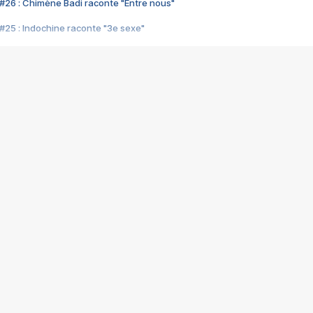
#26 : Chimène Badi raconte "Entre nous"
#25 : Indochine raconte "3e sexe"
#24 : Zaho raconte "C'est chelou"
#23 : Patrick Bruel raconte "Au café des délices"
#22 : Kyo raconte "Le chemin"
#21 : Nolwenn Leroy raconte "Cassé"
#20 : Patrick Hernandez raconte "Born to be alive"
#19 : Lorie raconte "Près de moi"
#18 : Michael Jones raconte "A nos actes manqués" (avec Jean-Jacque
#17 : Khaled raconte "Aïcha"
#16 : Corneille raconte "Parce qu'on vient de loin"
#15 : Indochine raconte "L'aventurier"
14 : Lorie raconte "Sur un air latino"