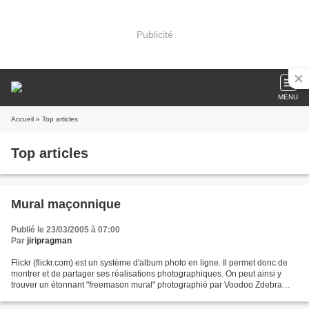
Publicité
MENU
Accueil
» Top articles
Top articles
Mural maçonnique
Publié le 23/03/2005 à 07:00
Par
jiripragman
Flickr (flickr.com) est un système d'album photo en ligne. Il permet donc de
montrer et de partager ses réalisations photographiques. On peut ainsi y
trouver un étonnant "freemason mural" photographié par Voodoo Zdebra
(apparemment à Seattle).