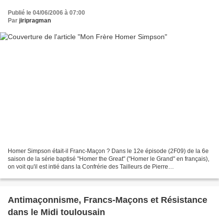
Publié le 04/06/2006 à 07:00
Par
jiripragman
Homer Simpson était-il Franc-Maçon ? Dans le 12e épisode (2F09) de la 6e
saison de la série baptisé "Homer the Great" ("Homer le Grand" en français),
on voit qu'il est intié dans la Confrérie des Tailleurs de Pierre
("Stonecutteurs"). L'histoire est la...
Antimaçonnisme, Francs-Maçons et Résistance
dans le Midi toulousain