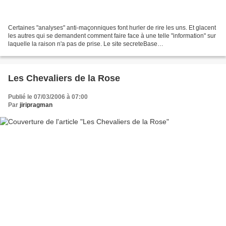
Certaines "analyses" anti-maçonniques font hurler de rire les uns. Et glacent
les autres qui se demandent comment faire face à une telle "information" sur
laquelle la raison n'a pas de prise. Le site secreteBase
(www.secretebase.com ou secretebase.free.fr),...
Les Chevaliers de la Rose
Publié le 07/03/2006 à 07:00
Par
jiripragman