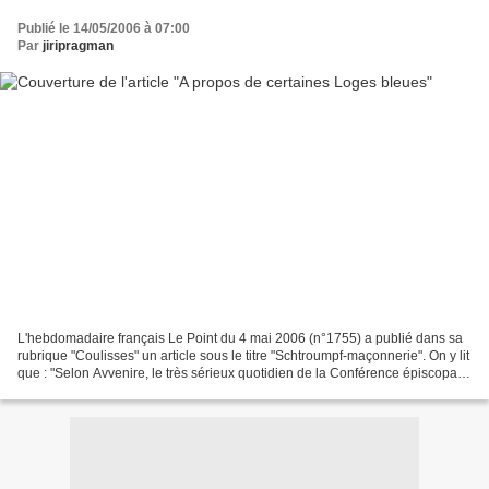
Publié le 14/05/2006 à 07:00
Par
jiripragman
L'hebdomadaire français Le Point du 4 mai 2006 (n°1755) a publié dans sa
rubrique "Coulisses" un article sous le titre "Schtroumpf-maçonnerie". On y lit
que : "Selon Avvenire, le très sérieux quotidien de la Conférence épiscopale
italienne, la très célèbre...