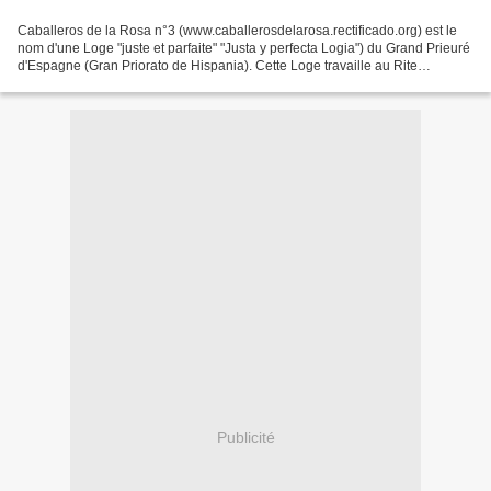
Caballeros de la Rosa n°3 (www.caballerosdelarosa.rectificado.org) est le
nom d'une Loge "juste et parfaite" "Justa y perfecta Logia") du Grand Prieuré
d'Espagne (Gran Priorato de Hispania). Cette Loge travaille au Rite
Ecossais Rectifié (RER) et à la...
Publicité