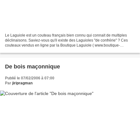
Le Laguiole est un couteau français bien connu qui connait de multiples
déclinaisons. Saviez-vous qu'il existe des Laguioles "de confrérie" ? Ces
couteaux vendus en ligne par la Boutique Laguiole ( www.boutique-
laguiole.com) "portent fièrement l’emblème...
De bois maçonnique
Publié le 07/02/2006 à 07:00
Par
jiripragman