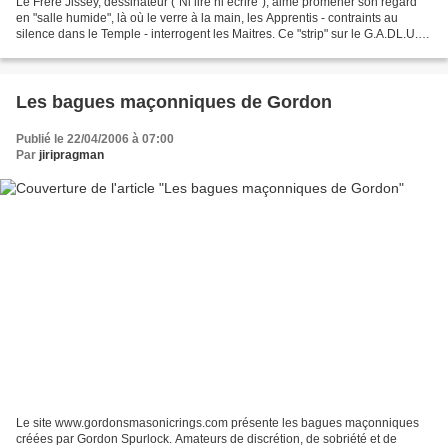
Le Frère Jissey, dessinateur ("Ni lire ni écrire"), aime promener son regard
en "salle humide", là où le verre à la main, les Apprentis - contraints au
silence dans le Temple - interrogent les Maitres. Ce "strip" sur le G.A.DL.U.
(Grand Architecte de...
Les bagues maçonniques de Gordon
Publié le 22/04/2006 à 07:00
Par
jiripragman
Le site www.gordonsmasonicrings.com présente les bagues maçonniques
créées par Gordon Spurlock. Amateurs de discrétion, de sobriété et de