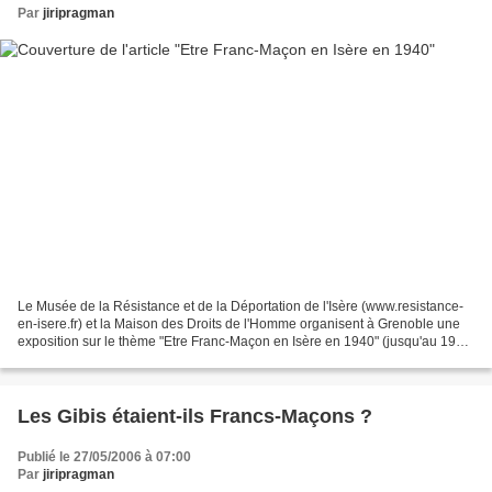
Par
jiripragman
Le Musée de la Résistance et de la Déportation de l'Isère (www.resistance-
en-isere.fr) et la Maison des Droits de l'Homme organisent à Grenoble une
exposition sur le thème "Etre Franc-Maçon en Isère en 1940" (jusqu'au 19
mars 2007). En mai 2005, la loge...
Les Gibis étaient-ils Francs-Maçons ?
Publié le 27/05/2006 à 07:00
Par
jiripragman