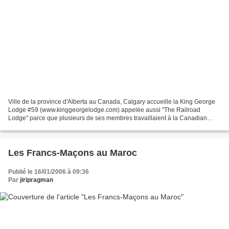
Ville de la province d'Alberta au Canada, Calgary accueille la King George
Lodge #59 (www.kinggeorgelodge.com) appelée aussi "The Railroad
Lodge" parce que plusieurs de ses membres travaillaient à la Canadian
Pacific Railway. En première page, c'est d'ailleurs...
Les Francs-Maçons au Maroc
Publié le 16/01/2006 à 09:36
Par
jiripragman