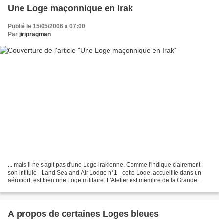
Une Loge maçonnique en Irak
Publié le 15/05/2006 à 07:00
Par
jiripragman
... mais il ne s'agit pas d'une Loge irakienne. Comme l'indique clairement
son intitulé - Land Sea and Air Lodge n°1 - cette Loge, accueillie dans un
aéroport, est bien une Loge militaire. L'Atelier est membre de la Grande
Loge de New York. La page web...
A propos de certaines Loges bleues