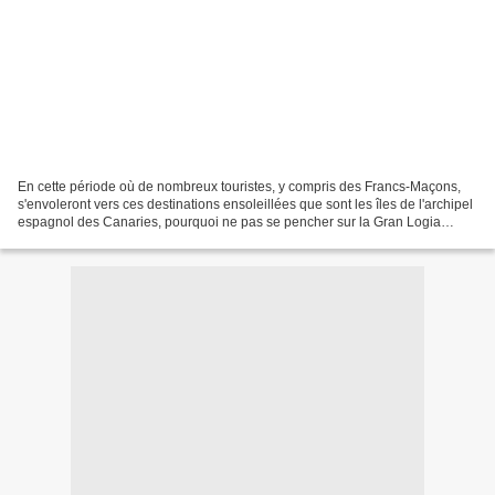
En cette période où de nombreux touristes, y compris des Francs-Maçons,
s'envoleront vers ces destinations ensoleillées que sont les îles de l'archipel
espagnol des Canaries, pourquoi ne pas se pencher sur la Gran Logia
Provincial de Canarias (www.afortunadas.com/masoneria/)...