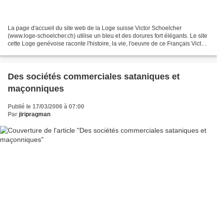
La page d'accueil du site web de la Loge suisse Victor Schoelcher
(www.loge-schoelcher.ch) utilise un bleu et des dorures fort élégants. Le site
cette Loge genévoise raconte l'histoire, la vie, l'oeuvre de ce Français Victor
Schoelcher (son nom est d'origine...
Des sociétés commerciales sataniques et
maçonniques
Publié le 17/03/2006 à 07:00
Par
jiripragman