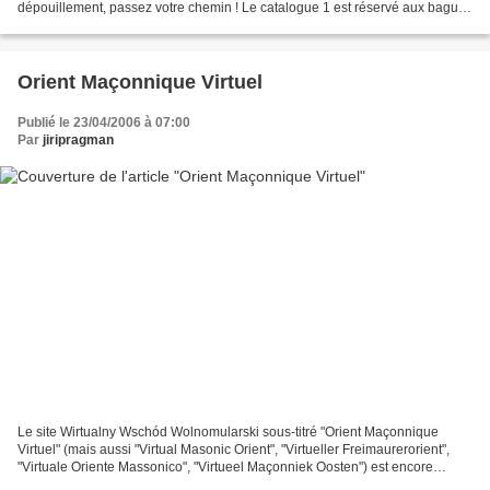
dépouillement, passez votre chemin ! Le catalogue 1 est réservé aux bagues
maçonniques tandis que le catalogue 4...
Orient Maçonnique Virtuel
Publié le 23/04/2006 à 07:00
Par
jiripragman
Le site Wirtualny Wschód Wolnomularski sous-titré "Orient Maçonnique
Virtuel" (mais aussi "Virtual Masonic Orient", "Virtueller Freimaurerorient",
"Virtuale Oriente Massonico", "Virtueel Maçonniek Oosten") est encore
aujourd'hui en très grande partie...