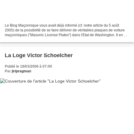
Le Blog Maçonnique vous avait déjà informé (cf. notre article du 5 août
2005) de la possibilité de se faire délivrer de véritables plaques de voiture
maçonniques ("Masonic License Plates") dans l'Etat de Washington. Il en est
de meme dans le Winsconsin...
La Loge Victor Schoelcher
Publié le 18/03/2006 à 07:00
Par
jiripragman