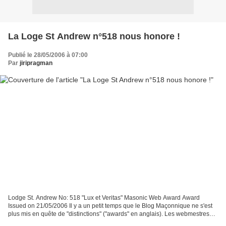
La Loge St Andrew n°518 nous honore !
Publié le 28/05/2006 à 07:00
Par
jiripragman
Lodge St. Andrew No: 518 "Lux et Veritas" Masonic Web Award Award
Issued on 21/05/2006 Il y a un petit temps que le Blog Maçonnique ne s'est
plus mis en quête de "distinctions" ("awards" en anglais). Les webmestres
maçons, atteints eux aussi par la cordonite...