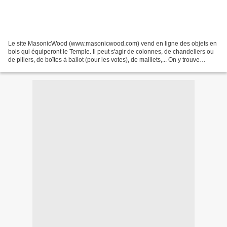
Le site MasonicWood (www.masonicwood.com) vend en ligne des objets en
bois qui équiperont le Temple. Il peut s'agir de colonnes, de chandeliers ou
de piliers, de boîtes à ballot (pour les votes), de maillets,... On y trouve
également des "boîtes à outils"...