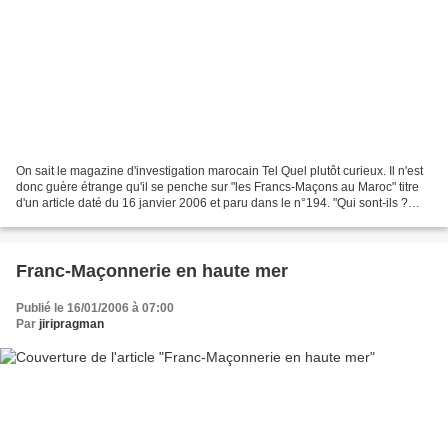
On sait le magazine d'investigation marocain Tel Quel plutôt curieux. Il n'est
donc guère étrange qu'il se penche sur "les Francs-Maçons au Maroc" titre
d'un article daté du 16 janvier 2006 et paru dans le n°194. "Qui sont-ils ?
Que font-ils ? Que veulent-ils...
Franc-Maçonnerie en haute mer
Publié le 16/01/2006 à 07:00
Par
jiripragman