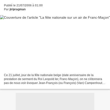
Publié le 21/07/2006 à 01:00
Par
jiripragman
Ce 21 juillet, jour de la fête nationale belge (date anniversaire de la
prestation de serment du Roi Leopold Ier, Franc-Maçon), on ne s'étonnera
pas de nous voir évoquer Jean-François (ou François) (Van) Campenhout
(1779-1848). Comme le rappelle l'excellent...