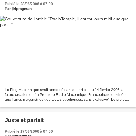
Publié le 28/08/2006 à 07:00
Par
jiripragman
Le Blog Maçonnique avait annoncé dans un article du 14 février 2006 la
future création de "la Premiere Radio Maçonnique Francophone destinée
aux francs-maçons(nes), de toutes obédiences, sans exclusive". Le projet
allait-il rester en cet état ou se concrétiserait-il...
Juste et parfait
Publié le 17/08/2006 à 07:00