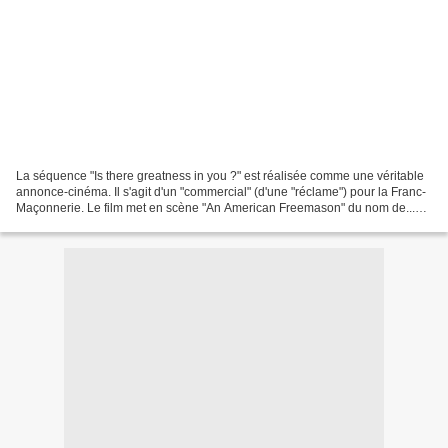
La séquence "Is there greatness in you ?" est réalisée comme une véritable
annonce-cinéma. Il s'agit d'un "commercial" (d'une "réclame") pour la Franc-
Maçonnerie. Le film met en scène "An American Freemason" du nom de...
Ben Franklin qui vous invite à...