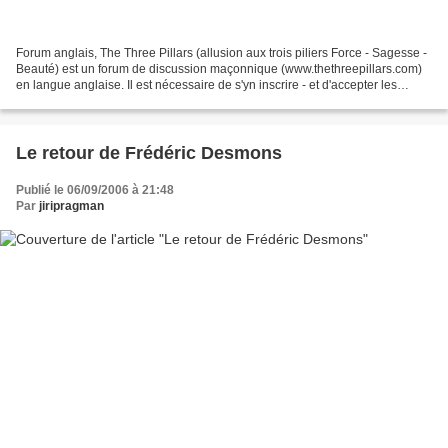
Forum anglais, The Three Pillars (allusion aux trois piliers Force - Sagesse -
Beauté) est un forum de discussion maçonnique (www.thethreepillars.com)
en langue anglaise. Il est nécessaire de s'yn inscrire - et d'accepter les
règles de ce forum - pour...
Le retour de Frédéric Desmons
Publié le 06/09/2006 à 21:48
Par
jiripragman