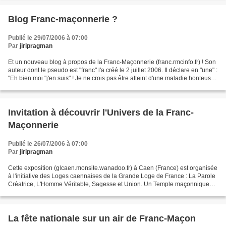
Blog Franc-maçonnerie ?
Publié le 29/07/2006 à 07:00
Par
jiripragman
Et un nouveau blog à propos de la Franc-Maçonnerie (franc.rmcinfo.fr) ! Son
auteur dont le pseudo est "franc" l'a créé le 2 juillet 2006. Il déclare en "une" :
"Eh bien moi "j'en suis" ! Je ne crois pas être atteint d'une maladie honteuse,
je n'en tire...
Invitation à découvrir l'Univers de la Franc-
Maçonnerie
Publié le 26/07/2006 à 07:00
Par
jiripragman
Cette exposition (glcaen.monsite.wanadoo.fr) à Caen (France) est organisée
à l'initiative des Loges caennaises de la Grande Loge de France : La Parole
Créatrice, L'Homme Véritable, Sagesse et Union. Un Temple maçonnique
sera reconstitué dans la Salle...
La fête nationale sur un air de Franc-Maçon