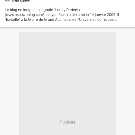
Par
jiripragman
Le blog en langue espagnole Justo y Perfecto
(www.espacioblog.com/justoyperfecto) a été créé le 14 janvier 2006. Il
"travaille" à la Gloire du Grand Architecte de l'Univers et fournit des
informations sur la Franc-Maçonnerie ("Masoneria") et les Chevaliers...
Publicité