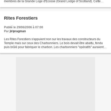
membres de la Grande Loge d'Ecosse (Grand Lodge of Scotland). Cette
situation très particulière (la Belgique...
Rites Forestiers
Publié le 29/06/2006 à 07:00
Par
jiripragman
Les Rites Forestiers s'appuient non sur les travaux des constructeurs du
Temple mais sur ceux des Charbonniers. Le bois devait être abattu, fendu
puis brûlé pour fabriquer le charbon. Les charbonniers "opératifs" auraient
utilisé des rituels, cérémonies,...