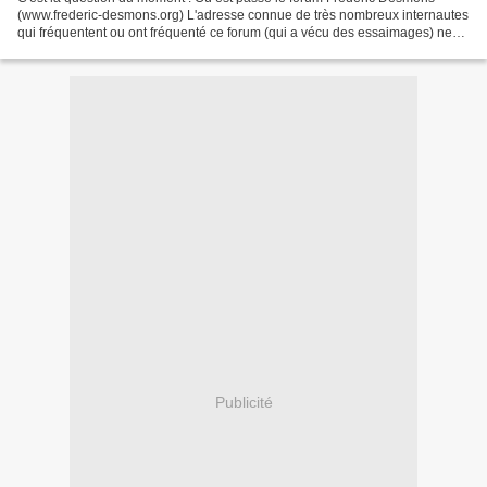
(www.frederic-desmons.org) L'adresse connue de très nombreux internautes
qui fréquentent ou ont fréquenté ce forum (qui a vécu des essaimages) ne
mêne plus qu'à une page "commerciale"....
Publicité