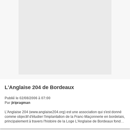
L'Anglaise 204 de Bordeaux
Publié le 02/08/2006 à 07:00
Par
jiripragman
L'Anglaise 204 (www.anglaise204.org) est une association qui s'est donné
comme objectif d'étudier l'implantation de la Franc-Maçonnerie en bordelais,
principalement à travers l'histoire de la Loge L'Anglaise de Bordeaux fondée
en 1732. Le site est assez...