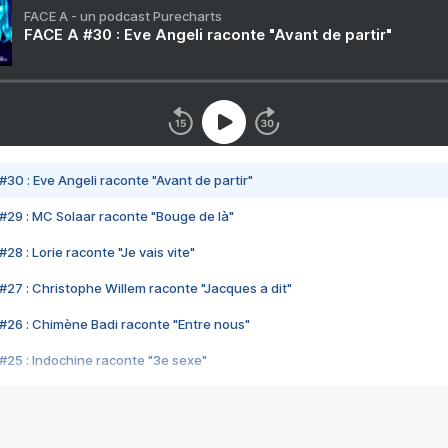
FACE A - un podcast Purecharts
FACE A #30 : Eve Angeli raconte "Avant de partir"
#30 : Eve Angeli raconte "Avant de partir"
#29 : MC Solaar raconte "Bouge de là"
28 : Lorie raconte "Je vais vite"
#27 : Christophe Willem raconte "Jacques a dit"
#26 : Chimène Badi raconte "Entre nous"
#25 : Indochine raconte "3e sexe"
#24 : Zaho raconte "C'est chelou"
#23 : Patrick Bruel raconte "Au café des délices"