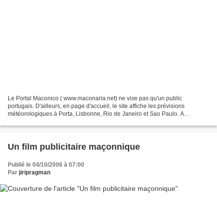
Le Portal Maconico ( www.maconaria.net) ne vise pas qu'un public
portugais. D'ailleurs, en page d'accueil, le site affiche les prévisions
météorologiques à Porta, Lisbonne, Rio de Janeiro et Sao Paulo. A
remarquer : sur cette même page d'accueil, un sondage...
Un film publicitaire maçonnique
Publié le 04/10/2006 à 07:00
Par
jiripragman