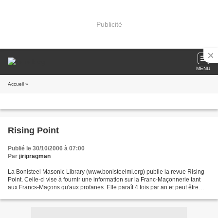
Publicité
MENU
Accueil
»
Rising Point
Publié le 30/10/2006 à 07:00
Par
jiripragman
La Bonisteel Masonic Library (www.bonisteelml.org) publie la revue Rising
Point. Celle-ci vise à fournir une information sur la Franc-Maçonnerie tant
aux Francs-Maçons qu'aux profanes. Elle paraît 4 fois par an et peut être
reçue par e-mail ou être consultée...