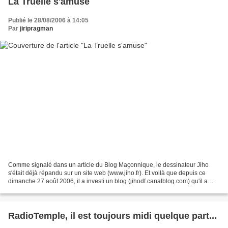
La Truelle s'amuse
Publié le 28/08/2006 à 14:05
Par
jiripragman
Comme signalé dans un article du Blog Maçonnique, le dessinateur Jiho
s'était déjà répandu sur un site web (www.jiho.fr). Et voilà que depuis ce
dimanche 27 août 2006, il a investi un blog (jihodf.canalblog.com) qu'il a
baptisé La Truelle s'amuse. Chacun...
RadioTemple, il est toujours midi quelque part...