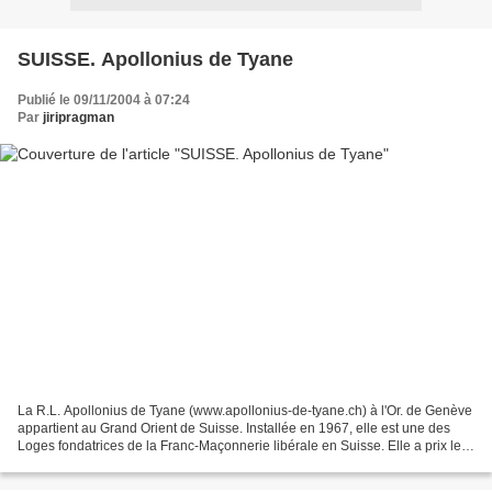
SUISSE. Apollonius de Tyane
Publié le 09/11/2004 à 07:24
Par
jiripragman
La R.L. Apollonius de Tyane (www.apollonius-de-tyane.ch) à l'Or. de Genève
appartient au Grand Orient de Suisse. Installée en 1967, elle est une des
Loges fondatrices de la Franc-Maçonnerie libérale en Suisse. Elle a prix le
nom du philosophie grec pythagoricien...