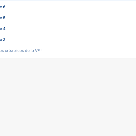
e 6
e 5
e 4
e 3
s créatrices de la VF !
e 2
e 1
e Mektoub My Love arrive enfin ! Rencontre avec Shaïn Boumedine et Sal
i : après Toni en famille
elle réalise le bouleversant Dites lui que je l'aime
ais ! Rencontre autour de Vie privée de Rebecca Zlotowski
 de Marguerite, Grave... Rencontre avec Ella Rumpf