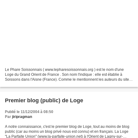
Le Phare Soissonnais ( www.lepharesoissonnais.org ) est le nom d'une
Loge du Grand Orient de France . Son nom l'indique : elle est établie à
Soissons dans l'Aisne (France). Comme le mentionnent les auteurs du site,
leur intention est d'expliquer leur...
Premier blog (public) de Loge
Publié le 11/12/2004 à 08:50
Par
jiripragman
A notre connaissance, c'est le premier blog de Loge, tout au moins de blog
public (car au moins un blog privé nous est connu) et en français. La Loge
"La Parfaite Union" (www.la-parfaite-union.net) à l'Orient de Lagny-sur-