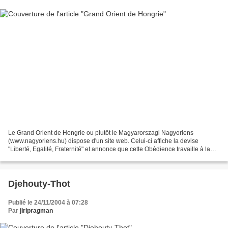
Le Grand Orient de Hongrie ou plutôt le Magyarorszagi Nagyoriens
(www.nagyoriens.hu) dispose d'un site web. Celui-ci affiche la devise
"Liberté, Egalité, Fraternité" et annonce que cette Obédience travaille à la
gloire du Grand Architecte de l'Univers....
Djehouty-Thot
Publié le 24/11/2004 à 07:28
Par
jiripragman