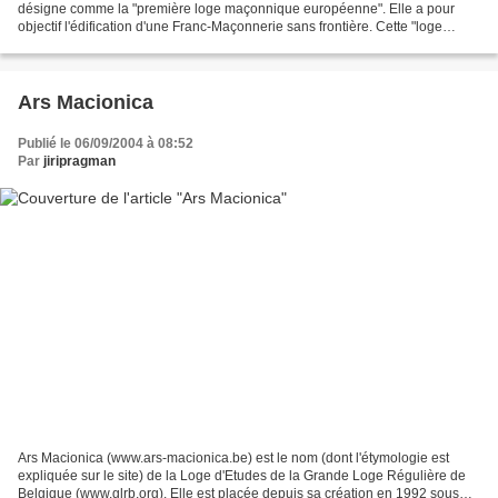
désigne comme la "première loge maçonnique européenne". Elle a pour
objectif l'édification d'une Franc-Maçonnerie sans frontière. Cette "loge
régulière, reconnue et soutenue par...
Ars Macionica
Publié le 06/09/2004 à 08:52
Par
jiripragman
Ars Macionica (www.ars-macionica.be) est le nom (dont l'étymologie est
expliquée sur le site) de la Loge d'Etudes de la Grande Loge Régulière de
Belgique (www.glrb.org). Elle est placée depuis sa création en 1992 sous