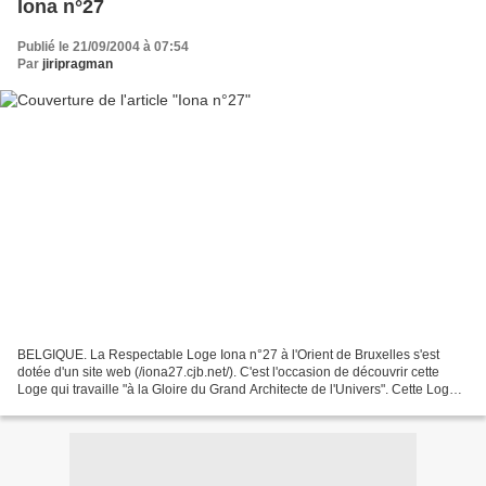
Iona n°27
Publié le 21/09/2004 à 07:54
Par
jiripragman
BELGIQUE. La Respectable Loge Iona n°27 à l'Orient de Bruxelles s'est
dotée d'un site web (/iona27.cjb.net/). C'est l'occasion de découvrir cette
Loge qui travaille "à la Gloire du Grand Architecte de l'Univers". Cette Loge
est la seule en Belgique à...