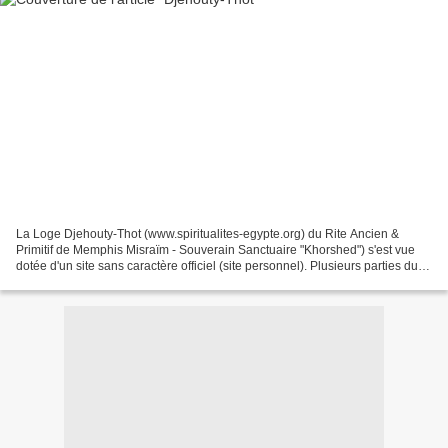
La Loge Djehouty-Thot (www.spiritualites-egypte.org) du Rite Ancien &
Primitif de Memphis Misraïm - Souverain Sanctuaire "Khorshed") s'est vue
dotée d'un site sans caractère officiel (site personnel). Plusieurs parties du
site ne sont accessibles qu'à...