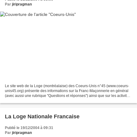
Par
jiripragman
Le site web de la Loge (montréalaise) des Coeurs-Unis n°45 (www.coeurs-
unis45.org) présente des informations sur la Franc-Maçonnerie en général
(avec aussi une rubrique "Questions et réponses") ainsi que sur les activités
de la Loge. Celles-ci s'adressent...
La Loge Nationale Francaise
Publié le 19/12/2004 à 09:31
Par
jiripragman