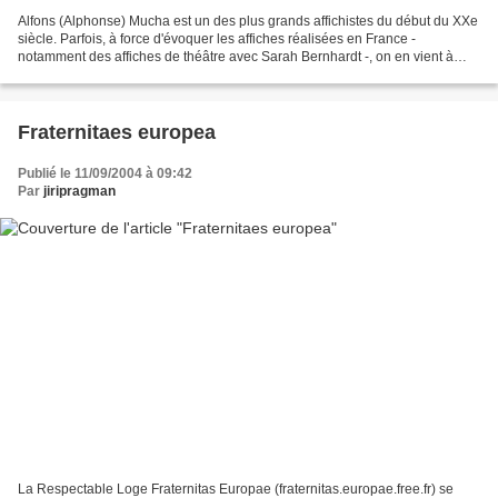
Alfons (Alphonse) Mucha est un des plus grands affichistes du début du XXe
siècle. Parfois, à force d'évoquer les affiches réalisées en France -
notamment des affiches de théâtre avec Sarah Bernhardt -, on en vient à
oublier que Mucha était tchèque. Il...
Fraternitaes europea
Publié le 11/09/2004 à 09:42
Par
jiripragman
La Respectable Loge Fraternitas Europae (fraternitas.europae.free.fr) se