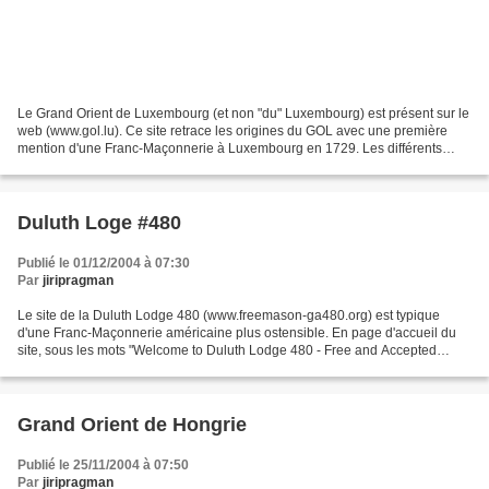
Le Grand Orient de Luxembourg (et non "du" Luxembourg) est présent sur le
web (www.gol.lu). Ce site retrace les origines du GOL avec une première
mention d'une Franc-Maçonnerie à Luxembourg en 1729. Les différents
Ateliers du GOL sont "Carpe Diem"(qui...
Duluth Loge #480
Publié le 01/12/2004 à 07:30
Par
jiripragman
Le site de la Duluth Lodge 480 (www.freemason-ga480.org) est typique
d'une Franc-Maçonnerie américaine plus ostensible. En page d'accueil du
site, sous les mots "Welcome to Duluth Lodge 480 - Free and Accepted
Masons" figure une photo de 10 de ces Maçons...
Grand Orient de Hongrie
Publié le 25/11/2004 à 07:50
Par
jiripragman