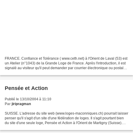
FRANCE. Confiance et Tolérance ( www.ceth.net) à l'Orient de Laval (53) est
un Atelier (n°1043) de la Grande Loge de France. Après l'introduction, il est
signalé au visiteur qu'il peut demander par courrier électronique ou postal
tout renseignement concernant...
Pensée et Action
Publié le 13/10/2004 à 11:10
Par
jiripragman
SUISSE. L'adresse du site web (www.loges-maconniques.ch) pourrait laisser
penser qu'il s'agit d'un site d'une fédération de loges. Il s'agit pourtant bien
du site d'une seule loge, Pensée et Action à l'Orient de Martigny (Suisse).
Cette Loge valaisanne...