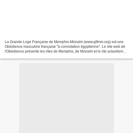
La Grande Loge Française de Memphis-Misraïm (www.glfmm.org) est une
Obédience masculine française "à connotation égyptienne". Le site web de
l'Obédience présente les rites de Memphis, de Misraïm et le rite actuellement
pratiqué de Memphis-Misraïm. Après...