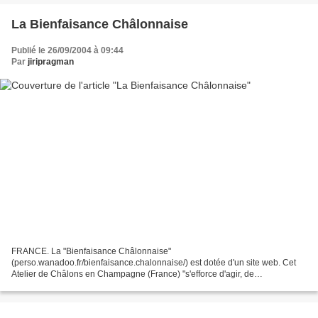
La Bienfaisance Châlonnaise
Publié le 26/09/2004 à 09:44
Par
jiripragman
FRANCE. La "Bienfaisance Châlonnaise"
(perso.wanadoo.fr/bienfaisance.chalonnaise/) est dotée d'un site web. Cet
Atelier de Châlons en Champagne (France) "s'efforce d'agir, de
communiquer ses idéaux, de concrétiser ses engagements, de généraliser
les échanges...