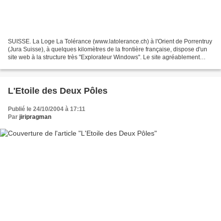
SUISSE. La Loge La Tolérance (www.latolerance.ch) à l'Orient de Porrentruy
(Jura Suisse), à quelques kilomètres de la frontière française, dispose d'un
site web à la structure très "Explorateur Windows". Le site agréablement
présenté relate l' histoire...
L'Etoile des Deux Pôles
Publié le 24/10/2004 à 17:11
Par
jiripragman