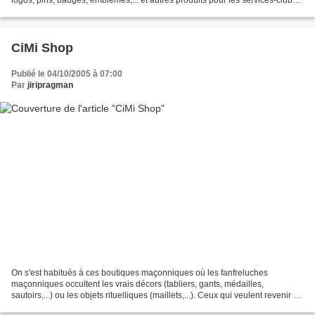
et organisations fraternelles....
CiMi Shop
Publié le 04/10/2005 à 07:00
Par
jiripragman
On s'est habitués à ces boutiques maçonniques où les fanfreluches
maçonniques occultent les vrais décors (tabliers, gants, médailles,
sautoirs,...) ou les objets rituelliques (maillets,...). Ceux qui veulent revenir à
l'essentiel trouveront leur bonheur...