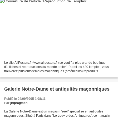
Le site AllPosters.fr (www.allposters.fr) se veut "la plus grande boutique
d'affiches et reproductions du monde entier". Parmi les 420 temples, vous
trouverez plusieurs temples maçonniques (américains) reproduits
numériquement avec une finition de type...
Galerie Notre-Dame et antiquités maçonniques
Publié le 04/09/2005 à 08:11
Par
jiripragman
La Galerie Notre-Dame est un magasin "réel" spécialisé en antiquités
maçonniques. Situé à Paris dans "Le Louvre des Antiquaires", ce magasin