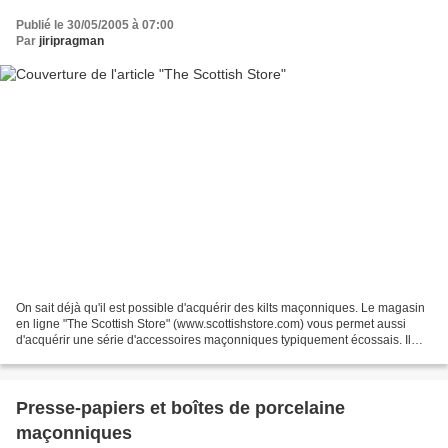
Publié le 30/05/2005 à 07:00
Par
jiripragman
On sait déjà qu'il est possible d'acquérir des kilts maçonniques. Le magasin
en ligne "The Scottish Store" (www.scottishstore.com) vous permet aussi
d'acquérir une série d'accessoires maçonniques typiquement écossais. Il
suffit de se rendre dans la partie...
Presse-papiers et boîtes de porcelaine
maçonniques