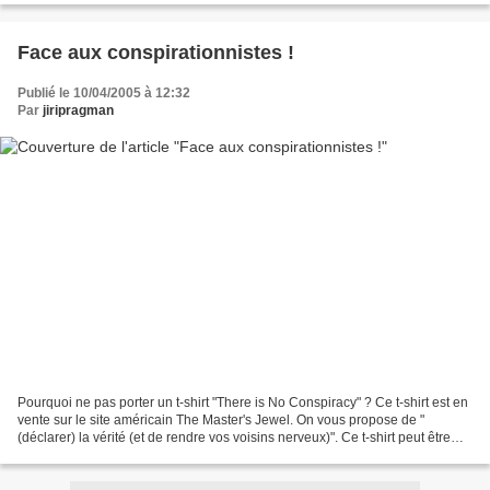
Face aux conspirationnistes !
Publié le 10/04/2005 à 12:32
Par
jiripragman
Pourquoi ne pas porter un t-shirt "There is No Conspiracy" ? Ce t-shirt est en
vente sur le site américain The Master's Jewel. On vous propose de "
(déclarer) la vérité (et de rendre vos voisins nerveux)". Ce t-shirt peut être
commandé dans des tailles...