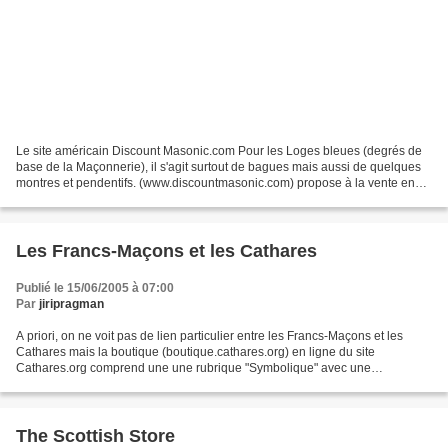
Le site américain Discount Masonic.com Pour les Loges bleues (degrés de
base de la Maçonnerie), il s'agit surtout de bagues mais aussi de quelques
montres et pendentifs. (www.discountmasonic.com) propose à la vente en
ligne des bijoux. Son ambition est...
Les Francs-Maçons et les Cathares
Publié le 15/06/2005 à 07:00
Par
jiripragman
A priori, on ne voit pas de lien particulier entre les Francs-Maçons et les
Cathares mais la boutique (boutique.cathares.org) en ligne du site
Cathares.org comprend une une rubrique "Symbolique" avec une
thématique franc-maçonnerie. Une dizaine d'objets...
The Scottish Store