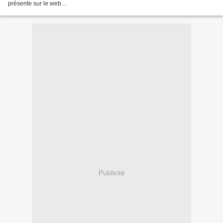
présente sur le web
(ourworld.compuserve.com/homepages/pmi_street/libert.htm), et de manière
simplifiée, son activité....
Publicité