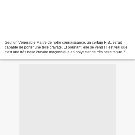
Seul un Vénérable Maître de notre connaissance, un certain R.B., serait
capable de porter une telle cravate. Et pourtant, elle se vend ! Il est vrai que
c'est une très belle cravate maçonnique en polyester de très belle tenue. Sur
fond noir, elle arbore...