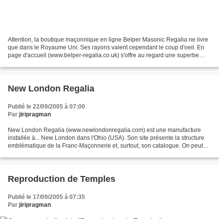
Attention, la boutique maçonnique en ligne Belper Masonic Regalia ne livre
que dans le Royaume Uni. Ses rayons valent cependant le coup d'oeil. En
page d'accueil (www.belper-regalia.co.uk) s'offre au regard une superbe
malette permettant de disposer 2...
New London Regalia
Publié le 22/09/2005 à 07:00
Par
jiripragman
New London Regalia (www.newlondonregalia.com) est une manufacture
installée à... New London dans l'Ohio (USA). Son site présente la structure
emblématique de la Franc-Maçonnerie et, surtout, son catalogue. On peut
utiliser le moteur de recherche ou l'index...
Reproduction de Temples
Publié le 17/09/2005 à 07:35
Par
jiripragman