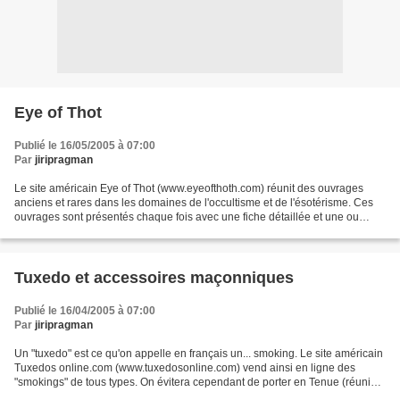
Eye of Thot
Publié le 16/05/2005 à 07:00
Par
jiripragman
Le site américain Eye of Thot (www.eyeofthoth.com) réunit des ouvrages
anciens et rares dans les domaines de l'occultisme et de l'ésotérisme. Ces
ouvrages sont présentés chaque fois avec une fiche détaillée et une ou
plusieurs photos. Une rubrique est...
Tuxedo et accessoires maçonniques
Publié le 16/04/2005 à 07:00
Par
jiripragman
Un "tuxedo" est ce qu'on appelle en français un... smoking. Le site américain
Tuxedos online.com (www.tuxedosonline.com) vend ainsi en ligne des
"smokings" de tous types. On évitera cependant de porter en Tenue (réunion
maçonnique) une veste de tuxedo...