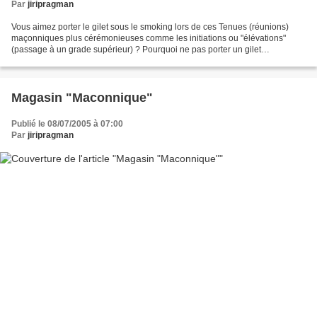
Par
jiripragman
Vous aimez porter le gilet sous le smoking lors de ces Tenues (réunions)
maçonniques plus cérémonieuses comme les initiations ou "élévations"
(passage à un grade supérieur) ? Pourquoi ne pas porter un gilet
maçonnique ? La société américaine Uniformalwearhouse...
Magasin "Maconnique"
Publié le 08/07/2005 à 07:00
Par
jiripragman