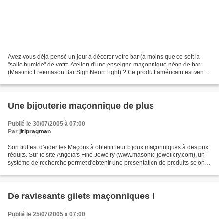
Avez-vous déjà pensé un jour à décorer votre bar (à moins que ce soit la
"salle humide" de votre Atelier) d'une enseigne maçonnique néon de bar
(Masonic Freemason Bar Sign Neon Light) ? Ce produit américain est vendu
sur ebay. Le vendeur, NICE SIGNS QOP09,...
Une bijouterie maçonnique de plus
Publié le 30/07/2005 à 07:00
Par
jiripragman
Son but est d'aider les Maçons à obtenir leur bijoux maçonniques à des prix
réduits. Sur le site Angela's Fine Jewelry (www.masonic-jewellery.com), un
système de recherche permet d'obtenir une présentation de produits selon
son "affiliation" (des "Loges...
De ravissants gilets maçonniques !
Publié le 25/07/2005 à 07:00