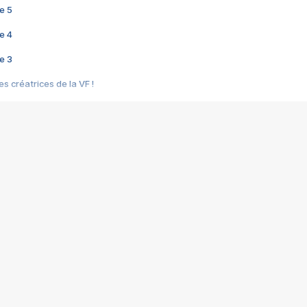
e 5
e 4
e 3
s créatrices de la VF !
e 2
e 1
e Mektoub My Love arrive enfin ! Rencontre avec Shaïn Boumedine et Sal
i : après Toni en famille
elle réalise le bouleversant Dites lui que je l'aime
ais ! Rencontre autour de Vie privée de Rebecca Zlotowski
 de Marguerite, Grave... Rencontre avec Ella Rumpf
 Les Rêveurs, un film intime sur la santé mentale
a avec un film sur le mouvement des Gilets jaunes