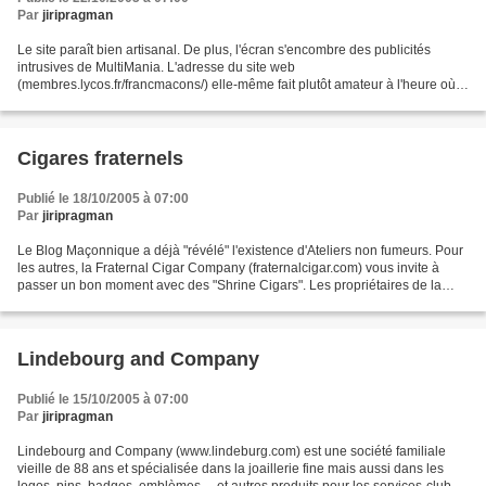
Par
jiripragman
Le site paraît bien artisanal. De plus, l'écran s'encombre des publicités
intrusives de MultiMania. L'adresse du site web
(membres.lycos.fr/francmacons/) elle-même fait plutôt amateur à l'heure où
les noms de domaine s'achètent pour pas grand chose. Néanmoins,...
Cigares fraternels
Publié le 18/10/2005 à 07:00
Par
jiripragman
Le Blog Maçonnique a déjà "révélé" l'existence d'Ateliers non fumeurs. Pour
les autres, la Fraternal Cigar Company (fraternalcigar.com) vous invite à
passer un bon moment avec des "Shrine Cigars". Les propriétaires de la
Fraternal Cigar Company sont membres...
Lindebourg and Company
Publié le 15/10/2005 à 07:00
Par
jiripragman
Lindebourg and Company (www.lindeburg.com) est une société familiale
vieille de 88 ans et spécialisée dans la joaillerie fine mais aussi dans les
logos, pins, badges, emblèmes,... et autres produits pour les services-clubs