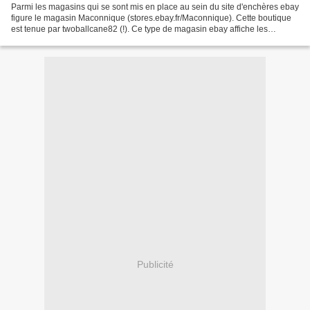
Parmi les magasins qui se sont mis en place au sein du site d'enchères ebay
figure le magasin Maconnique (stores.ebay.fr/Maconnique). Cette boutique
est tenue par twoballcane82 (!). Ce type de magasin ebay affiche les
nouveautés, les "ventes finissant...
Publicité