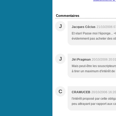
Commentaires
J
Jacques Cécius
21/10/2006 0
Et vlan! Passe moi l'éponge... <b
évidemment pas acheter des obl
J
Jiri Pragman
20/10/2006 20:0
Mais peut-être les souscripteur
à tirer un maximum d'intérêt de l
C
CRAMUCEB
20/10/2006 16:2
l'intérêt proposé par cette obli
peu attrayant par rapport aux ca