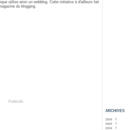
 utilise ainsi un webblog. Cette initiative à d'ailleurs fait
 magazine du blogging.
Publicité
ARCHIVES
2006
2005
Novembre
(4)
2004
Octobre
Décembre
(36)
(46