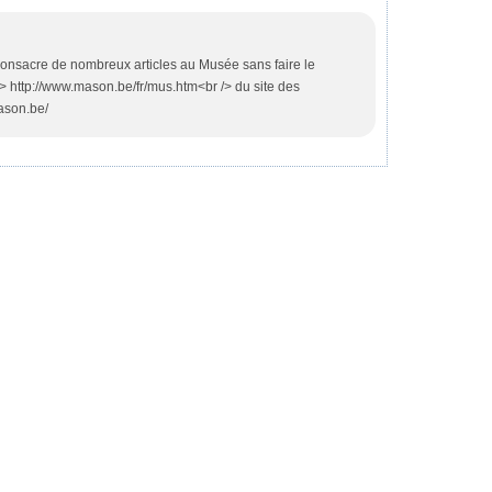
onsacre de nombreux articles au Musée sans faire le
/> http://www.mason.be/fr/mus.htm<br /> du site des
ason.be/