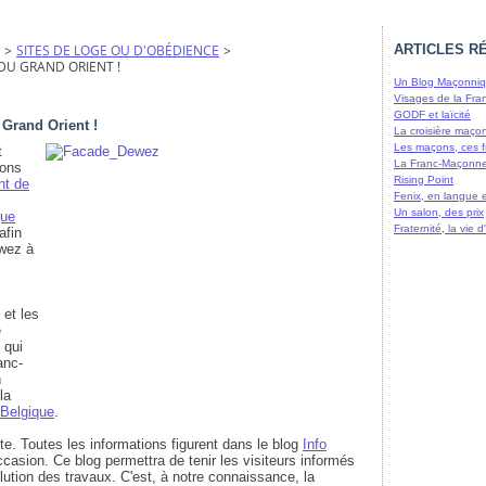
>
SITES DE LOGE OU D'OBÉDIENCE
>
ARTICLES R
DU GRAND ORIENT !
Un Blog Maçonniqu
Visages de la Fra
GODF et laïcité
 Grand Orient !
La croisière maço
Les maçons, ces f
t
La Franc-Maçonne
çons
Rising Point
nt de
Fenix, en langue 
Un salon, des prix
que
Fraternité, la vie
afin
ewez à
 et les
e
 qui
anc-
n
la
 Belgique
.
te. Toutes les informations figurent dans le blog
Info
casion. Ce blog permettra de tenir les visiteurs informés
olution des travaux. C'est, à notre connaissance, la