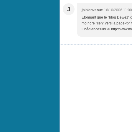
J
jb.bienvenue
16/10/2006 11:00
Etonnant que le "blog Dewez" c
moindre "lien" vers la page<br 
Obédiences<br /> http://www.m