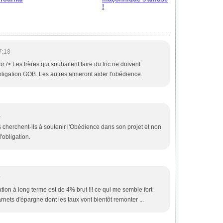
!
7:18
r /> Les frères qui souhaitent faire du fric ne doivent
igation GOB. Les autres aimeront aider l'obédience.
1
s cherchent-ils à soutenir l'Obédience dans son projet et non
'obligation.
0
gation à long terme est de 4% brut !!! ce qui me semble fort
rnets d'épargne dont les taux vont bientôt remonter ...