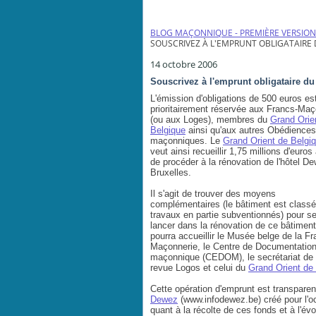
BLOG MAÇONNIQUE - PREMIÈRE VERSION
SOUSCRIVEZ À L'EMPRUNT OBLIGATAIRE 
14 octobre 2006
Souscrivez à l'emprunt obligataire du
L'émission d'obligations de 500 euros es
prioritairement réservée aux Francs-Ma
(ou aux Loges), membres du
Grand Orie
Belgique
ainsi qu'aux autres Obédiences
maçonniques. Le
Grand Orient de Belgi
veut ainsi recueillir 1,75 millions d'euros 
de procéder à la rénovation de l'hôtel D
Bruxelles.
Il s'agit de trouver des moyens
complémentaires (le bâtiment est classé
travaux en partie subventionnés) pour s
lancer dans la rénovation de ce bâtiment
pourra accueillir le Musée belge de la Fr
Maçonnerie, le Centre de Documentatio
maçonnique (CEDOM), le secrétariat de 
revue Logos et celui du
Grand Orient de
Cette opération d'emprunt est transparen
Dewez
(www.infodewez.be) créé pour l'oc
quant à la récolte de ces fonds et à l'év