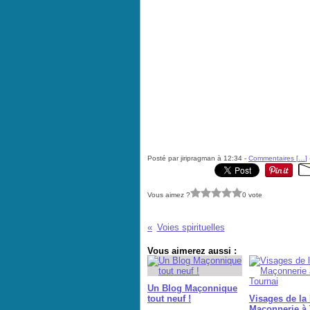
Posté par jiripragman à 12:34 -
Commentaires [
…
]
Vous aimez ?
0 vote
Voies spirituelles
Vous aimerez aussi :
Un Blog Maçonnique
tout neuf !
Visages de la 
Maçonnerie à 