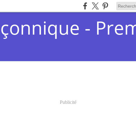
çonnique - Pre
Publicité