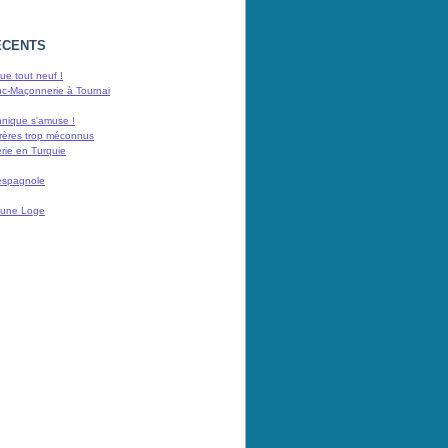
ÉCENTS
e tout neuf !
nc-Maçonnerie à Tournai
nnique s'amuse !
rères trop méconnus
rie en Turquie
espagnole
 d'une Loge