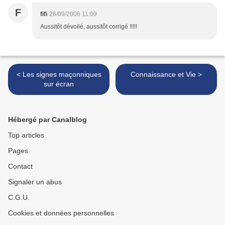
F
fifi
26/09/2006 11:09
Aussitôt dévoilé, aussitôt corrigé !!!!!
< Les signes maçonniques
Connaissance et Vie >
sur écran
Hébergé par Canalblog
Top articles
Pages
Contact
Signaler un abus
C.G.U.
Cookies et données personnelles