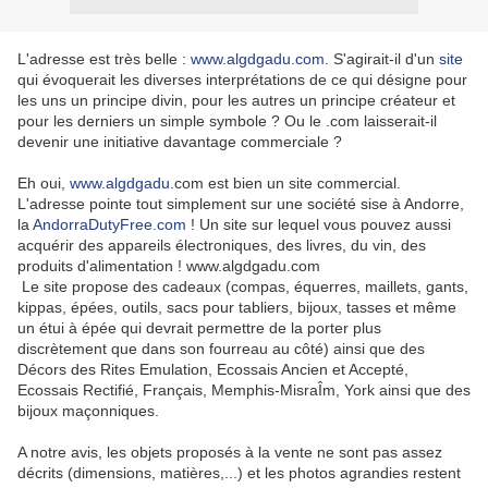
L'adresse est très belle :
www.algdgadu.com
. S'agirait-il d'un
site
qui évoquerait les diverses interprétations de ce qui désigne pour
les uns un principe divin, pour les autres un principe créateur et
pour les derniers un simple symbole ? Ou le .com laisserait-il
devenir une initiative davantage commerciale ?
Eh oui,
www.algdgadu
.com est bien un site commercial.
L'adresse pointe tout simplement sur une société sise à Andorre,
la
AndorraDutyFree.com
!
Un site sur lequel vous pouvez aussi
acquérir des appareils électroniques, des livres, du vin, des
produits d'alimentation !
www.algdgadu.com
Le site propose des cadeaux (
compas, équerres, maillets, gants,
kippas, épées, outils, sacs pour tabliers, bijoux, tasses et même
un étui à épée qui devrait permettre de la porter plus
discrètement que dans son fourreau au côté)
ainsi que des
Décors des Rites Emulation, Ecossais Ancien et Accepté,
Ecossais Rectifié, Français, Memphis-MisraÎm, York ainsi que des
bijoux maçonniques.
A notre avis, les objets proposés à la vente ne sont pas assez
décrits (dimensions, matières,...) et les photos agrandies restent