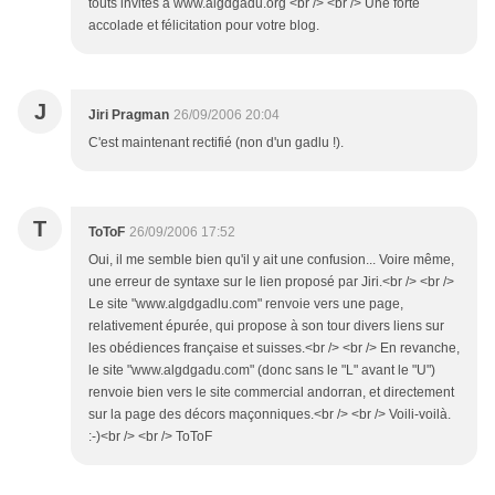
touts invites a www.algdgadu.org <br /> <br /> Une forte
accolade et félicitation pour votre blog.
J
Jiri Pragman
26/09/2006 20:04
C'est maintenant rectifié (non d'un gadlu !).
T
ToToF
26/09/2006 17:52
Oui, il me semble bien qu'il y ait une confusion... Voire même,
une erreur de syntaxe sur le lien proposé par Jiri.<br /> <br />
Le site "www.algdgadlu.com" renvoie vers une page,
relativement épurée, qui propose à son tour divers liens sur
les obédiences française et suisses.<br /> <br /> En revanche,
le site "www.algdgadu.com" (donc sans le "L" avant le "U")
renvoie bien vers le site commercial andorran, et directement
sur la page des décors maçonniques.<br /> <br /> Voili-voilà.
:-)<br /> <br /> ToToF