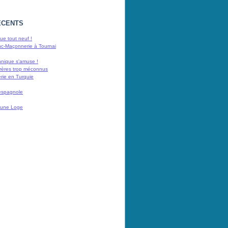
ÉCENTS
e tout neuf !
nc-Maçonnerie à Tournai
nnique s'amuse !
rères trop méconnus
rie en Turquie
espagnole
 d'une Loge