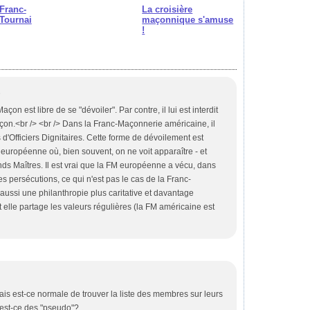
Franc-
La croisière
Tournai
maçonnique s'amuse
!
6
 est libre de se "dévoiler". Par contre, il lui est interdit
çon.<br /> <br /> Dans la Franc-Maçonnerie américaine, il
s d'Officiers Dignitaires. Cette forme de dévoilement est
européenne où, bien souvent, on ne voit apparaître - et
ds Maîtres. Il est vrai que la FM européenne a vécu, dans
s persécutions, ce qui n'est pas le cas de la Franc-
ussi une philanthropie plus caritative et davantage
elle partage les valeurs régulières (la FM américaine est
ais est-ce normale de trouver la liste des membres sur leurs
 est-ce des "pseudo"?