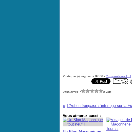
Posté par jiripragman à 07:00 -
Commentaires [
…
]
Vous aimez ?
0 vote
L'Action française s'interroge sur la 
Vous aimerez aussi :
Un Blog Maçonnique