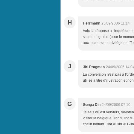
H
Herrmann
25/09/2006 11:14
Voici la réponse à l'inquiétude
simple et gratuit (pour le momen
aux lecteurs de privilégier le "fo
J
Jiri Pragman
24/09/2006 14:0
La conversion n'est pas à l'ordr
utilisé à titre d'illustration et non
G
Gunga Din
24/09/2006 07:10
Je sais où est Verviers, mainten
visiter la belgique !<br /> <br 
coeur battant...<br /> <br /> Gu