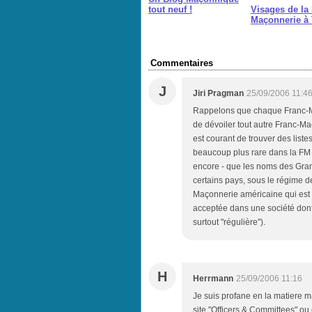
tout neuf !
Visages de la 
Maçonnerie à 
Commentaires
J
Jiri Pragman
25/09/2006 11:4
Rappelons que chaque Franc-Maçon
de dévoiler tout autre Franc-Ma
est courant de trouver des liste
beaucoup plus rare dans la FM 
encore - que les noms des Gran
certains pays, sous le régime de
Maçonnerie américaine qui est a
acceptée dans une société dont 
surtout "régulière").
H
Herrmann
25/09/2006 11:16
Je suis profane en la matiere m
site "Officers & Committees" ou