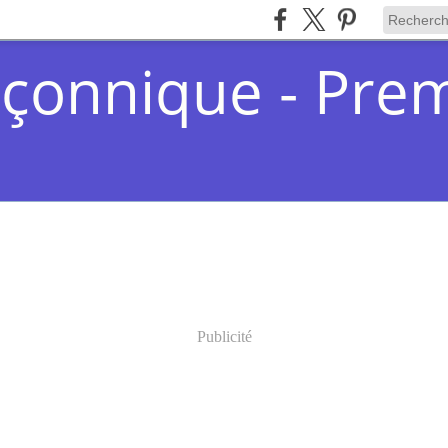
çonnique - Pre
Publicité