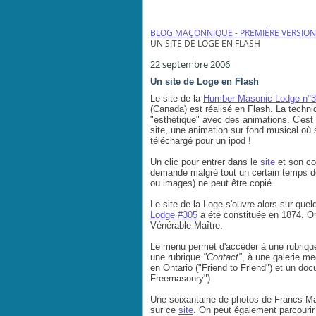
BLOG MAÇONNIQUE - PREMIÈRE VERSION
UN SITE DE LOGE EN FLASH
22 septembre 2006
Un site de Loge en Flash
Le site de la
Humber Masonic Lodge n°
(Canada) est réalisé en Flash. La techniq
"esthétique" avec des animations. C'est c
site, une animation sur fond musical où
téléchargé pour un ipod !
Un clic pour entrer dans le
site
et son con
demande malgré tout un certain temps de
ou images) ne peut être copié.
Le site de la Loge s'ouvre alors sur que
Lodge #305
a été constituée en 1874. O
Vénérable Maître.
Le menu permet d'accéder à une rubriqu
une rubrique
"Contact"
, à une galerie me
en Ontario ("Friend to Friend") et un do
Freemasonry").
Une soixantaine de photos de Francs-Ma
sur ce
site
. On peut également parcourir