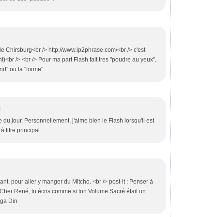
 de Chirsburg<br /> http://www.ip2phrase.com/<br /> c'est
t)<br /> <br /> Pour ma part Flash fait tres "poudre au yeux",
nd" ou la "forme"...
4
e du jour. Personnellement, j'aime bien le Flash lorsqu'il est
 à titre principal.
ant, pour aller y manger du Mitcho. <br /> post-it : Penser à
/> Cher René, tu écris comme si ton Volume Sacré était un
nga Din