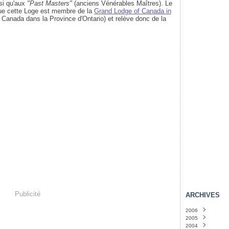
si qu'aux
"Past Masters"
(anciens Vénérables Maîtres). Le
que cette Loge est membre de la
Grand Lodge of Canada in
Canada dans la Province d'Ontario) et relève donc de la
Publicité
ARCHIVES
2006
2005
Novembre
(4)
2004
Octobre
Décembre
(36)
(46