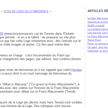
>
SITES DE LOGE OU D'OBÉDIENCE
>
ARTICLES R
Un Blog Maçonniqu
Visages de la Fra
GODF et laïcité
La croisière maço
Les maçons, ces f
305
(www.torontomasons.ca) de Toronto dans l'Ontario
La Franc-Maçonne
ue permet - si on a le talent - de proposer un site plus
Rising Point
e que fait cette Loge ontarienne avec, dès l'arrivée sur le
Fenix, en langue 
 se mêle images et textes. Ce film peut même être
Un salon, des prix
Fraternité, la vie
tenu se charge : c'est l'inconvénient du Flash qui
 chargement des pages; par ailleurs, leur contenu (textes
lques mots de bienvenue où il est rappelé que cette
Humber
n a aussi droit à un court message de bienvenue du
e "
What is Masonry"
(
"Ce qu'est la Franc-Maçonnerie"
), à
dia avec des vidéos sur l'histoire de la Franc-Maçonnerie
cumentaire avec débat sur la Franc-Maçonnerie ("Inside
çons de la Loge (en décors mais hors Tenue) sont visibles
 une histoire de la Loge. Des rubriques sont encore