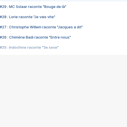
#29 : MC Solaar raconte "Bouge de là"
28 : Lorie raconte "Je vais vite"
#27 : Christophe Willem raconte "Jacques a dit"
#26 : Chimène Badi raconte "Entre nous"
#25 : Indochine raconte "3e sexe"
#24 : Zaho raconte "C'est chelou"
#23 : Patrick Bruel raconte "Au café des délices"
#22 : Kyo raconte "Le chemin"
#21 : Nolwenn Leroy raconte "Cassé"
#20 : Patrick Hernandez raconte "Born to be alive"
#19 : Lorie raconte "Près de moi"
#18 : Michael Jones raconte "A nos actes manqués" (avec Jean-Jacque