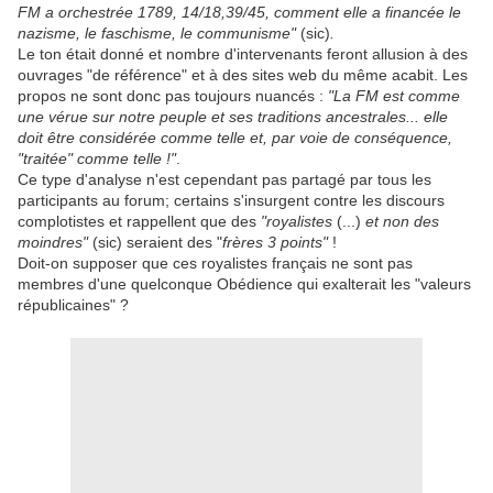
FM a orchestrée 1789, 14/18,39/45, comment elle a financée le
nazisme, le faschisme
, le communisme"
(sic)
.
Le ton était donné et nombre d'intervenants feront allusion à des
ouvrages "de référence" et à des sites web du même acabit. Les
propos ne sont donc pas toujours nuancés :
"
La FM est comme
une vérue sur notre peuple et ses traditions ancestrales... elle
doit être considérée comme telle et, par voie de conséquence,
"traitée" comme telle !"
.
Ce type d'analyse n'est cependant pas partagé par tous les
participants au forum; certains s'insurgent contre les discours
complotistes et rappellent que des
"royalistes
(...)
et non des
moindres"
(sic) seraient des "
frères 3 points"
!
Doit-on supposer que ces royalistes français ne sont pas
membres d'une quelconque Obédience qui exalterait les "valeurs
républicaines" ?