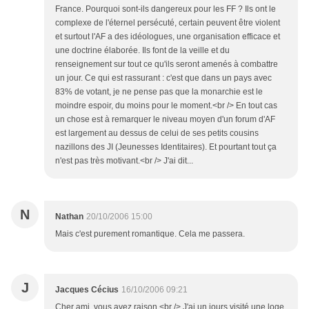
France. Pourquoi sont-ils dangereux pour les FF ? Ils ont le
complexe de l'éternel persécuté, certain peuvent être violent
et surtout l'AF a des idéologues, une organisation efficace et
une doctrine élaborée. Ils font de la veille et du
renseignement sur tout ce qu'ils seront amenés à combattre
un jour. Ce qui est rassurant : c'est que dans un pays avec
83% de votant, je ne pense pas que la monarchie est le
moindre espoir, du moins pour le moment.<br /> En tout cas
un chose est à remarquer le niveau moyen d'un forum d'AF
est largement au dessus de celui de ses petits cousins
nazillons des JI (Jeunesses Identitaires). Et pourtant tout ça
n'est pas très motivant.<br /> J'ai dit...
N
Nathan
20/10/2006 15:00
Mais c'est purement romantique. Cela me passera.
J
Jacques Cécius
16/10/2006 09:21
Cher ami, vous avez raison.<br /> J'ai un jours visité une loge