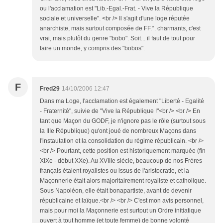
ou l'acclamation est "Lib.-Egal.-Frat. - Vive la République
sociale et universelle". <br /> Il s'agit d'une loge réputée
anarchiste, mais surtout composée de FF.°. charmants, c'est
vrai, mais plutôt du genre "bobo". Soit... il faut de tout pour
faire un monde, y compris des "bobos".
F
Fred29
14/10/2006 12:47
Dans ma Loge, l'acclamation est également "Liberté - Egalité
- Fraternité", suivie de "Vive la République !"<br /> <br /> En
tant que Maçon du GODF, je n'ignore pas le rôle (surtout sous
la IIIe République) qu'ont joué de nombreux Maçons dans
l'instautation et la consolidation du régime républicain. <br />
<br /> Pourtant, cette position est historiquement marquée (fin
XIXe - début XXe). Au XVIIIe siècle, beaucoup de nos Frères
français étaient royalistes ou issus de l'aristocratie, et la
Maçonnerie était alors majoritairement royaliste et catholique.
Sous Napoléon, elle était bonapartiste, avant de devenir
républicaine et laïque.<br /> <br /> C'est mon avis personnel,
mais pour moi la Maçonnerie est surtout un Ordre initiatique
ouvert à tout homme (et toute femme) de bonne volonté