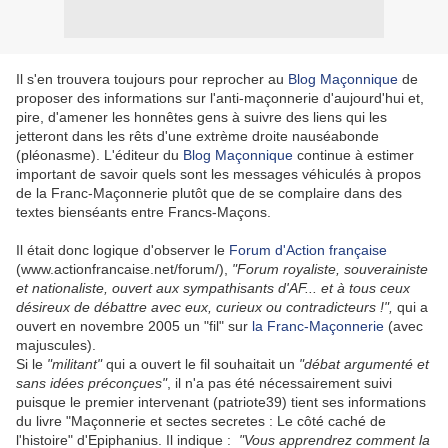
Il s'en trouvera toujours pour reprocher au
Blog Maçonnique
de
proposer des informations sur l'anti-maçonnerie d'aujourd'hui et,
pire, d'amener les honnêtes gens à suivre des liens qui les
jetteront dans les rêts d'une extrème droite nauséabonde
(pléonasme). L'éditeur du
Blog Maçonnique
continue à estimer
important de savoir quels sont les messages véhiculés à propos
de la Franc-Maçonnerie plutôt que de se complaire dans des
textes bienséants entre Francs-Maçons.
Il était donc logique d'observer le
Forum d'Action française
(www.actionfrancaise.net/forum/),
"Forum royaliste, souverainiste
et nationaliste, ouvert aux sympathisants d'AF... et à tous ceux
désireux de débattre avec eux, curieux ou contradicteurs !",
qui a
ouvert en novembre 2005 un "fil" sur
la Franc-Maçonnerie
(avec
majuscules).
Si le
"militant"
qui a ouvert le fil souhaitait un
"débat argumenté et
sans idées préconçues"
, il n'a pas été nécessairement suivi
puisque le premier intervenant (patriote39) tient ses informations
du livre "Maçonnerie et sectes secretes : Le côté caché de
l'histoire" d'Epiphanius. Il indique :
"Vous apprendrez comment la