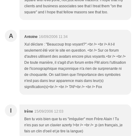
square with everyone, not just fellow masons. I hope that my
clients and business associates see that I treat them "on the
square" and I hope that fellow masons see that too.
A
Antoine
16/09/2006 11:34
Xul déclare : "Beaucoup trop voyant?".<br /> <br /> A t-il
seulement été voir le site en question. <br /> Sur ce forum
d'autres utilisent des avatars encore plus voyants.<br /> <br />
De toute manière, il s'agit d'un forum entre FM alors l'utlisation
de l'iconographique maçonnique n'a rien de surprenante ni
de choquante. On sait bien que l'importance des symboles
n'est pas dans leur apparence mais dans leur(s)
signification(s)<br /> <br /> TAF<br /> <br /> Fox
I
Irène
15/09/2006 12:03
Ben tu vois bien que tu es "irrégulier" mon Frère Alain ! Tu
n'es pas sur un clavier azerty !<br /> <br /> ;p (en français, je
fais un clin d'oeil et je tire la langue)