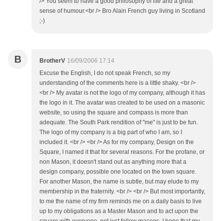
/> You seem to have a good philosophy of life and a great
sense of humour.<br /> Bro Alain French guy living in Scotland
;-)
B
BrotherV
16/09/2006 17:14
Excuse the English, I do not speak French, so my
understanding of the comments here is a little shaky. <br />
<br /> My avatar is not the logo of my company, although it has
the logo in it. The avatar was created to be used on a masonic
website, so using the square and compass is more than
adequate. The South Park rendition of "me" is just to be fun.
The logo of my company is a big part of who I am, so I
included it. <br /> <br /> As for my company, Design on the
Square, I named it that for several reasons. For the profane, or
non Mason, it doesn't stand out as anything more that a
design company, possible one located on the town square.
For another Mason, the name is subtle, but may elude to my
membership in the fraternity. <br /> <br /> But most importantly,
to me the name of my firm reminds me on a daily basis to live
up to my obligations as a Master Mason and to act upon the