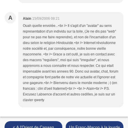
A
Alain
15/09/2006 08:21
Ouah quelle envolée...<br /> Il s'agit d'un "avatar" au sens
representation d'un individu sur la toile, (Je ne dis pas "web"
pour ne pas me faire reprendre), et non de l'incarnation d'un
dieu selon le religion Hindouiste.<br /> Internet révolutionne
notre société et, par conséquence, notre bonne vieille
maconnerie. <br /> Grace a cet outil, je suis en contact avec
des macons "reguliers", moi qui suis "irregulier", et nous
apprenons a nous connaitre et nous respecter. Ce qui etait
impensable avant les annees 90. Donc oui avatar, chat, forum
et compagnie font partie de notre vie actuelle et l'ignorer est
une gageure.<br /> Bienvenu dans le monde moderne ;-) (en
francais : clin d'oeil fraternel)<br /> <br /> Alain<br /> P.S.
Excusez l,absence d'accent et autres cedilles, je suis sur un
clavier qwerty
< A l'Orient de Canaan
Un Franc-Maçon à la lourde