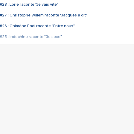
28 : Lorie raconte "Je vais vite"
#27 : Christophe Willem raconte "Jacques a dit"
#26 : Chimène Badi raconte "Entre nous"
#25 : Indochine raconte "3e sexe"
#24 : Zaho raconte "C'est chelou"
#23 : Patrick Bruel raconte "Au café des délices"
#22 : Kyo raconte "Le chemin"
#21 : Nolwenn Leroy raconte "Cassé"
#20 : Patrick Hernandez raconte "Born to be alive"
#19 : Lorie raconte "Près de moi"
#18 : Michael Jones raconte "A nos actes manqués" (avec Jean-Jacque
#17 : Khaled raconte "Aïcha"
#16 : Corneille raconte "Parce qu'on vient de loin"