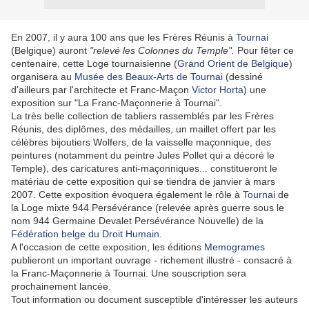
En 2007, il y aura 100 ans que les Frères Réunis à
Tournai
(Belgique) auront
"relevé les Colonnes du Temple".
Pour fêter ce
centenaire, cette Loge tournaisienne (
Grand Orient de Belgique
)
organisera au
Musée des Beaux-Arts de Tournai
(dessiné
d'ailleurs par l'architecte et Franc-Maçon
Victor Horta
) une
exposition sur "La Franc-Maçonnerie à Tournai".
La très belle collection de tabliers rassemblés par les Frères
Réunis, des diplômes, des médailles, un maillet offert par les
célèbres bijoutiers Wolfers, de la vaisselle maçonnique, des
peintures (notamment du peintre Jules Pollet qui a décoré le
Temple), des caricatures anti-maçonniques... constitueront le
matériau de cette exposition qui se tiendra de janvier à mars
2007. Cette exposition évoquera également le rôle à
Tournai
de
la Loge mixte 944 Persévérance (relevée après guerre sous le
nom 944 Germaine Devalet Persévérance Nouvelle) de la
Fédération belge du Droit Humain
.
A l'occasion de cette exposition, les éditions
Memogrames
publieront un important ouvrage - richement illustré - consacré à
la Franc-Maçonnerie à Tournai. Une souscription sera
prochainement lancée.
Tout information ou document susceptible d'intéresser les auteurs