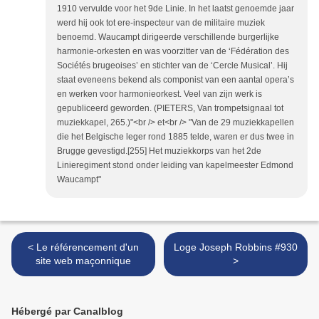
1910 vervulde voor het 9de Linie. In het laatst genoemde jaar
werd hij ook tot ere-inspecteur van de militaire muziek
benoemd. Waucampt dirigeerde verschillende burgerlijke
harmonie-orkesten en was voorzitter van de ‘Fédération des
Sociétés brugeoises’ en stichter van de ‘Cercle Musical’. Hij
staat eveneens bekend als componist van een aantal opera’s
en werken voor harmonieorkest. Veel van zijn werk is
gepubliceerd geworden. (PIETERS, Van trompetsignaal tot
muziekkapel, 265.)"<br /> et<br /> "Van de 29 muziekkapellen
die het Belgische leger rond 1885 telde, waren er dus twee in
Brugge gevestigd.[255] Het muziekkorps van het 2de
Linieregiment stond onder leiding van kapelmeester Edmond
Waucampt"
< Le référencement d'un
Loge Joseph Robbins #930
site web maçonnique
>
Hébergé par Canalblog