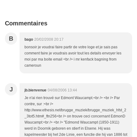
Commentaires
B
bago
20/02/2008 20:17
bonsoir je voudrai faire partir de votre loge et je sais pas
comment faire je voudrais avoir tout les details envoyer les
moi par ma boite email <br /> i mr kenfack bagning from
cameroun
J
jb.bienvenue
04/08/2006 13:44
Je n'ai rien trouvé sur Edmont Waucampt.<br /> <br /> Par
contre, sur :<br />
http://www.ethesis.net/brugge_muziek/brugge_muziek_hfst_2
_3tot5.htm#_ftn256<br /> on trouve ceci concernant EdmonD
Waucampt:<br /> <br /> "Edmond Waucampt (1850-1911)
werd in Doornik geboren en stierf in Elsene. Hij was
kapelmeester bij het 2de Linie, een functie die hij van 1886 tot