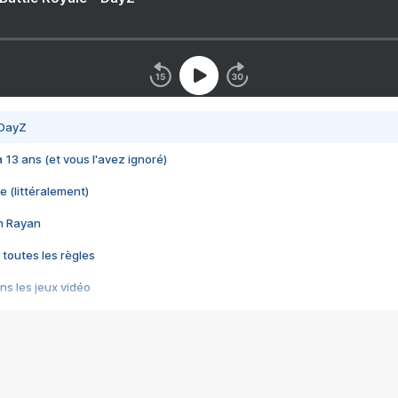
 DayZ
 a 13 ans (et vous l'avez ignoré)
e (littéralement)
im Rayan
 toutes les règles
s les jeux vidéo
us choquant de Rockstar ? - Le scandale BULLY
e plus moche de Steam
du RÊVE tourne au CAUCHEMAR