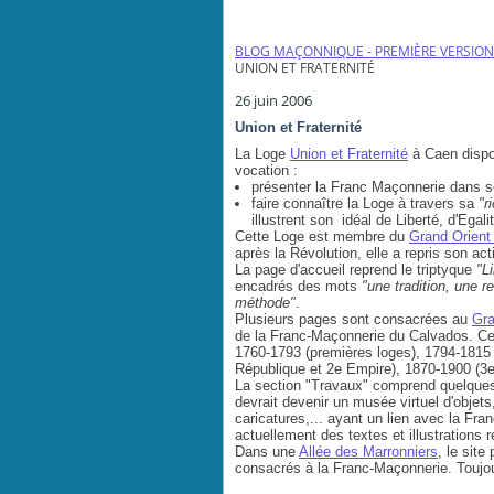
BLOG MAÇONNIQUE - PREMIÈRE VERSION
UNION ET FRATERNITÉ
26 juin 2006
Union et Fraternité
La Loge
Union et Fraternité
à Caen dispo
vocation :
présenter la Franc Maçonnerie dans s
faire connaître la Loge à travers sa
"r
illustrent son idéal de Liberté, d'Egali
Cette Loge est membre du
Grand Orient
après la Révolution, elle a repris son act
La page d'accueil reprend le triptyque
"L
encadrés des mots
"une tradition, une 
méthode"
.
Plusieurs pages sont consacrées au
Gra
de la Franc-Maçonnerie du Calvados. Cet
1760-1793 (premières loges), 1794-1815 
République et 2e Empire), 1870-1900 (3e
La section "Travaux" comprend quelques 
devrait devenir un musée virtuel d'objets
caricatures,... ayant un lien avec la F
actuellement des textes et illustrations
Dans une
Allée des Marronniers
, le sit
consacrés à la Franc-Maçonnerie. Toujou