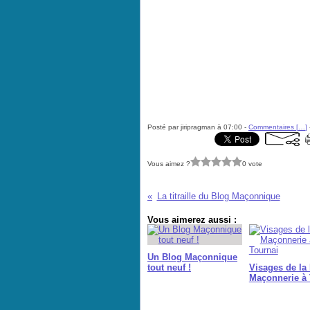
Posté par jiripragman à 07:00 -
Commentaires [
…
]
Vous aimez ?
0 vote
La titraille du Blog Maçonnique
Vous aimerez aussi :
Un Blog Maçonnique
tout neuf !
Visages de la 
Maçonnerie à 