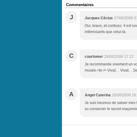
Commentaires
J
Jacques Cécius
27/06/2006 0
Oui, bravo, et contiuez. Il est
intéressants que celui-là.
C
courtomer
26/06/2006 17:12
Je recommande vivement un voya
musée.<br /> Vivat.. . Vivat.. . Se
A
Angel Caterina
26/06/2006 16
Je suis heureux de saluer mes f
su conserver le secret maçonni