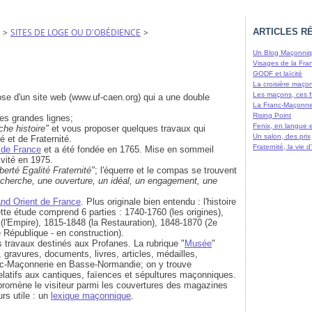
>
SITES DE LOGE OU D'OBÉDIENCE
>
ARTICLES R
Un Blog Maçonniqu
Visages de la Fra
GODF et laïcité
La croisière maço
Les maçons, ces f
se d'un site web (www.uf-caen.org) qui a une double
La Franc-Maçonne
Rising Point
es grandes lignes;
Fenix, en langue 
iche histoire"
et vous proposer quelques travaux qui
Un salon, des prix
té et de Fraternité.
Fraternité, la vie
 de France
et a été fondée en 1765. Mise en sommeil
ivité en 1975.
iberté Egalité Fraternité"
; l'équerre et le compas se trouvent
recherche, une ouverture, un idéal, un engagement, une
nd Orient de France
. Plus originale bien entendu : l'histoire
te étude comprend 6 parties : 1740-1760 (les origines),
(l'Empire), 1815-1848 (la Restauration), 1848-1870 (2e
 République - en construction).
travaux destinés aux Profanes. La rubrique "
Musée
"
, gravures, documents, livres, articles, médailles,
ranc-Maçonnerie en Basse-Normandie; on y trouve
 relatifs aux cantiques, faïences et sépultures maçonniques.
e promène le visiteur parmi les couvertures des magazines
rs utile : un
lexique maçonnique
.