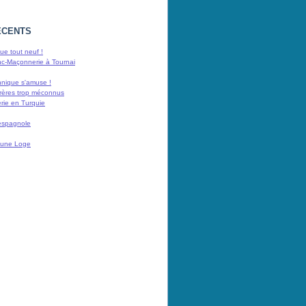
ÉCENTS
e tout neuf !
nc-Maçonnerie à Tournai
nnique s'amuse !
rères trop méconnus
rie en Turquie
espagnole
 d'une Loge