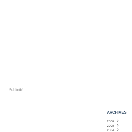
Publicité
ARCHIVES
2006
2005
Novembre
(4)
2004
Octobre
Décembre
(36)
(46