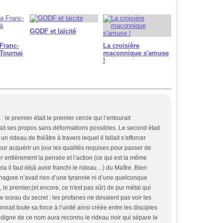
GODF et laïcité
 Franc-
La croisière
Tournai
maçonnique s'amuse
!
 le premier était le premier cercle qui l’entourait
dait ses propos sans déformations possibles. Le second était
n rideau de théâtre à travers lequel il fallait s’efforcer
ur acquérir un jour les qualités requises pour passer de
er entièrement la pensée et l’action (ce qui est la même
 il faut déjà avoir franchi le rideau…) du Maître. Bien
hagore n’avait rien d’une tyrannie ni d’une quelconque
 , le premier,(et encore, ce n'est pas sûr) de pur métal qui
le sceau du secret : les profanes ne devaient pas voir les
onnait toute sa force à l’unité ainsi créée entre les disciples
digne de ce nom aura reconnu le rideau noir qui sépare le