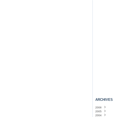
ARCHIVES
2006
2005
Novembre
(4)
2004
Octobre
Décembre
(36)
(46