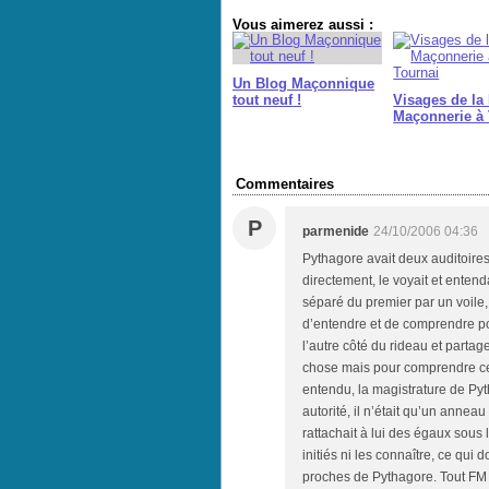
Vous aimerez aussi :
Un Blog Maçonnique
tout neuf !
Visages de la
Maçonnerie à 
Commentaires
P
parmenide
24/10/2006 04:36
Pythagore avait deux auditoires :
directement, le voyait et enten
séparé du premier par un voile, u
d’entendre et de comprendre po
l’autre côté du rideau et partag
chose mais pour comprendre cela
entendu, la magistrature de Pyt
autorité, il n’était qu’un anneau
rattachait à lui des égaux sous 
initiés ni les connaître, ce qui d
proches de Pythagore. Tout FM 