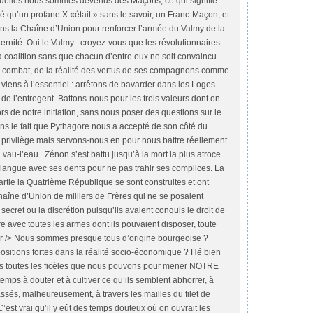
squelles nous sommes devenus des Maçons, ce qui signifie
é qu’un profane X «était » sans le savoir, un Franc-Maçon, et
 dans la Chaîne d’Union pour renforcer l’armée du Valmy de la
aternité. Oui le Valmy : croyez-vous que les révolutionnaires
a coalition sans que chacun d’entre eux ne soit convaincu
n combat, de la réalité des vertus de ses compagnons comme
 viens à l’essentiel : arrêtons de bavarder dans les Loges
 de l’entregent. Battons-nous pour les trois valeurs dont on
 de notre initiation, sans nous poser des questions sur le
ons le fait que Pythagore nous a accepté de son côté du
 privilège mais servons-nous en pour nous battre réellement
vau-l’eau . Zénon s’est battu jusqu’à la mort la plus atroce
 langue avec ses dents pour ne pas trahir ses complices. La
rtie la Quatrième République se sont construites et ont
 Chaîne d’Union de milliers de Frères qui ne se posaient
ecret ou la discrétion puisqu’ils avaient conquis le droit de
tre avec toutes les armes dont ils pouvaient disposer, toute
<br /> Nous sommes presque tous d’origine bourgeoise ?
sitions fortes dans la réalité socio-économique ? Hé bien
rons toutes les ficèles que nous pouvons pour mener NOTRE
emps à douter et à cultiver ce qu’ils semblent abhorrer, à
passés, malheureusement, à travers les mailles du filet de
 C’est vrai qu’il y eût des temps douteux où on ouvrait les