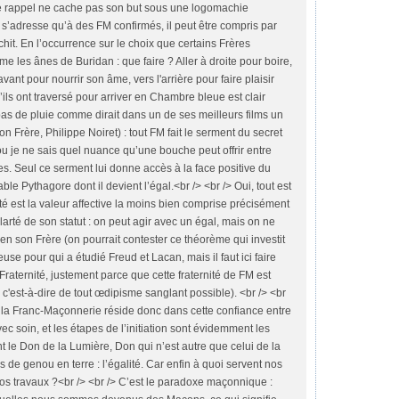
 Ce rappel ne cache pas son but sous une logomachie
ne s’adresse qu’à des FM confirmés, il peut être compris par
hit. En l’occurrence sur le choix que certains Frères
e les ânes de Buridan : que faire ? Aller à droite pour boire,
ant pour nourrir son âme, vers l'arrière pour faire plaisir
u’ils ont traversé pour arriver en Chambre bleue est clair
as de pluie comme dirait dans un de ses meilleurs films un
 Frère, Philippe Noiret) : tout FM fait le serment du secret
 ou je ne sais quel nuance qu’une bouche peut offrir entre
ées. Seul ce serment lui donne accès à la face positive du
le Pythagore dont il devient l’égal.<br /> <br /> Oui, tout est
ité est la valeur affective la moins bien comprise précisément
larté de son statut : on peut agir avec un égal, mais on ne
en son Frère (on pourrait contester ce théorème qui investit
use pour qui a étudié Freud et Lacan, mais il faut ici faire
raternité, justement parce que cette fraternité de FM est
, c'est-à-dire de tout œdipisme sanglant possible). <br /> <br
e la Franc-Maçonnerie réside donc dans cette confiance entre
c soin, et les étapes de l’initiation sont évidemment les
 le Don de la Lumière, Don qui n’est autre que celui de la
us de genou en terre : l’égalité. Car enfin à quoi servent nos
e nos travaux ?<br /> <br /> C’est le paradoxe maçonnique :