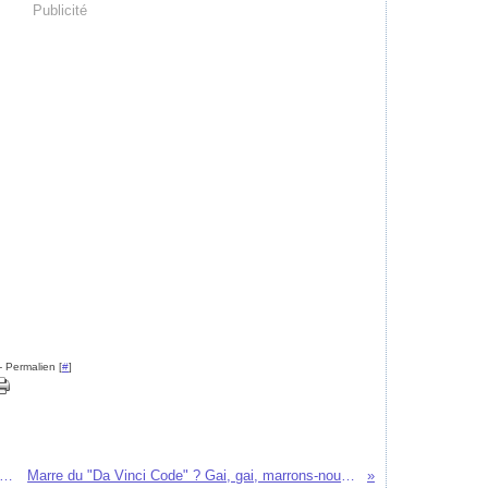
Publicité
- Permalien [
#
]
uverte de Points de vue initiatiques
Marre du "Da Vinci Code" ? Gai, gai, marrons-nous ?