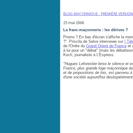
BLOG MAÇONNIQUE - PREMIÈRE VERSION
25 mai 2006
La franc-maçonnerie : les dérives ?
Promo ? En bas d'écran s'affiche la ment
?". Priscila de Selve interviewe sur
I Tél
de l'Ordre du
Grand Orient de France
et 
à lui pour un "débat" (mais les débatte
Koch, journaliste à L'Express.
"Hugues Leforestier brise le silence et 
France, plus grande loge maçonnique du 
et de propositions de lois, est parvenu à
d'une société aujourd'hui deséspérément 