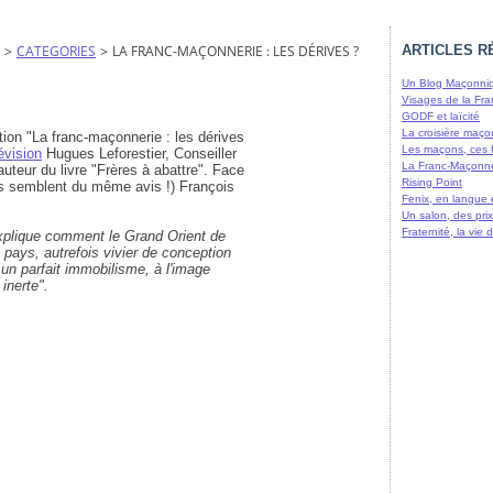
>
CATEGORIES
>
LA FRANC-MAÇONNERIE : LES DÉRIVES ?
ARTICLES R
Un Blog Maçonniq
Visages de la Fra
GODF et laïcité
La croisière maço
ion "La franc-maçonnerie : les dérives
Les maçons, ces 
évision
Hugues Leforestier, Conseiller
La Franc-Maçonne
auteur du livre "Frères à abattre". Face
Rising Point
urs semblent du même avis !) François
Fenix, en langue
Un salon, des prix
Fraternité, la vie
explique comment le Grand Orient de
pays, autrefois vivier de conception
 un parfait immobilisme, à l'image
inerte".