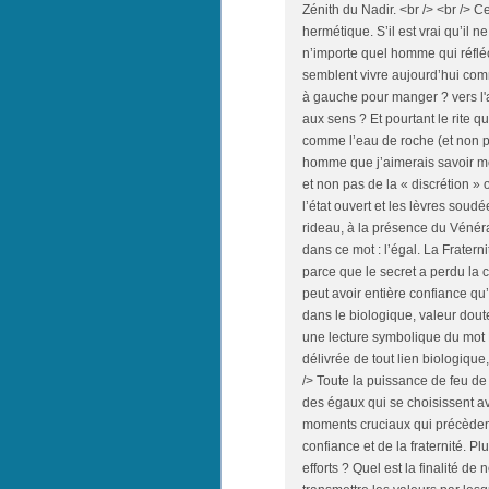
Zénith du Nadir. <br /> <br />
hermétique. S’il est vrai qu’il 
n’importe quel homme qui réfléc
semblent vivre aujourd’hui comm
à gauche pour manger ? vers l'av
aux sens ? Et pourtant le rite q
comme l’eau de roche (et non p
homme que j’aimerais savoir mon
et non pas de la « discrétion »
l’état ouvert et les lèvres soud
rideau, à la présence du Vénérab
dans ce mot : l’égal. La Fratern
parce que le secret a perdu la c
peut avoir entière confiance qu’
dans le biologique, valeur doute
une lecture symbolique du mot F
délivrée de tout lien biologique
/> Toute la puissance de feu d
des égaux qui se choisissent ave
moments cruciaux qui précèdent
confiance et de la fraternité. Pl
efforts ? Quel est la finalité d