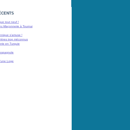
ÉCENTS
ue tout neuf !
nc-Maçonnerie à Tournai
nnique s'amuse !
frères trop méconnus
rie en Turquie
 espagnole
 d'une Loge