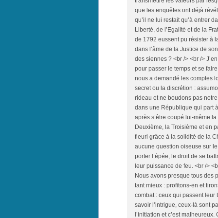
transmettre les valeurs par le
que les enquêtes ont déjà révél
qu’il ne lui restait qu’à entrer
Liberté, de l’Egalité et de la Fr
de 1792 eussent pu résister à l
dans l’âme de la Justice de so
des siennes ? <br /> <br /> J’en
pour passer le temps et se faire
nous a demandé les comptes lors
secret ou la discrétion : assum
rideau et ne boudons pas notre
dans une République qui part à 
après s’être coupé lui-même la
Deuxième, la Troisième et en pa
fleuri grâce à la solidité de la
aucune question oiseuse sur le s
porter l’épée, le droit de se bat
leur puissance de feu. <br /> 
Nous avons presque tous des po
tant mieux : profitons-en et ti
combat : ceux qui passent leur t
savoir l’intrigue, ceux-là sont 
l’initiation et c’est malheureux.