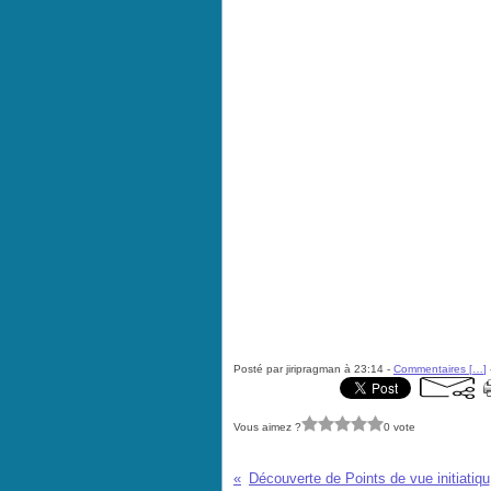
Posté par jiripragman à 23:14 -
Commentaires [
…
]
Vous aimez ?
0 vote
Déco