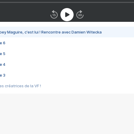
bey Maguire, c'est lui ! Rencontre avec Damien Witecka
e 6
e 5
e 4
e 3
s créatrices de la VF !
e 2
e 1
e Mektoub My Love arrive enfin ! Rencontre avec Shaïn Boumedine et Sal
i : après Toni en famille