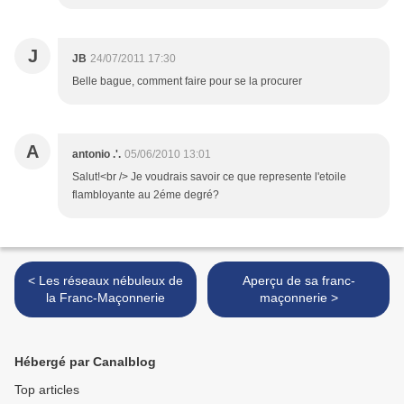
J
JB
24/07/2011 17:30
Belle bague, comment faire pour se la procurer
A
antonio .'.
05/06/2010 13:01
Salut!<br /> Je voudrais savoir ce que represente l'etoile
flambloyante au 2éme degré?
< Les réseaux nébuleux de
Aperçu de sa franc-
la Franc-Maçonnerie
maçonnerie >
Hébergé par Canalblog
Top articles