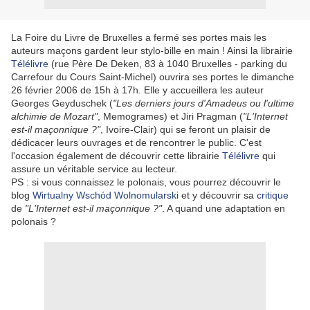
La Foire du Livre de Bruxelles a fermé ses portes mais les
auteurs maçons gardent leur stylo-bille en main ! Ainsi la librairie
Télélivre
(rue Père De Deken, 83 à 1040 Bruxelles - parking du
Carrefour du Cours Saint-Michel) ouvrira ses portes le dimanche
26 février 2006 de 15h à 17h. Elle y accueillera les auteur
Georges Geyduschek (
"Les derniers jours d'Amadeus ou l'ultime
alchimie de Mozart"
, Memogrames) et Jiri Pragman (
"L'Internet
est-il maçonnique ?"
, Ivoire-Clair) qui se feront un plaisir de
dédicacer leurs ouvrages et de rencontrer le public. C'est
l'occasion également de découvrir cette librairie
Télélivre
qui
assure un véritable service au lecteur.
PS : si vous connaissez le polonais, vous pourrez découvrir le
blog
Wirtualny Wschód Wolnomularski
et y découvrir sa
critique
de
"L'Internet est-il maçonnique ?"
. A quand une adaptation en
polonais ?