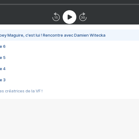
bey Maguire, c'est lui ! Rencontre avec Damien Witecka
e 6
e 5
e 4
e 3
s créatrices de la VF !
e 2
e 1
e Mektoub My Love arrive enfin ! Rencontre avec Shaïn Boumedine et Sal
i : après Toni en famille