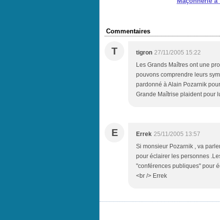
Maçonnerie à 
Commentaires
T
tigron
27/11/2005 15:22
Les Grands Maîtres ont une pro
pouvons comprendre leurs symp
pardonné à Alain Pozarnik pour
Grande Maîtrise plaident pour l
E
Errek
25/11/2005 13:57
Si monsieur Pozarnik , va parle
pour éclairer les personnes .Le
"conférences publiques" pour éc
<br /> Errek