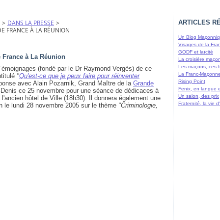
>
DANS LA PRESSE
>
ARTICLES R
DE FRANCE À LA RÉUNION
Un Blog Maçonniqu
Visages de la Fra
GODF et laïcité
e France à La Réunion
La croisière maço
Les maçons, ces f
Témoignages (fondé par le Dr Raymond Vergès) de ce
La Franc-Maçonne
titulé
"
Qu'est-ce que je peux faire pour réinventer
Rising Point
-réponse avec Alain Pozarnik, Grand Maître de la
Grande
Fenix, en langue 
t-Denis ce 25 novembre pour une séance de dédicaces à
Un salon, des prix
 l'ancien hôtel de Ville (18h30). Il donnera également une
Fraternité, la vie
on le lundi 28 novembre 2005 sur le thème
"Criminologie,