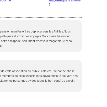
Tournai
maçonnique s'amuse
!
pension manifeste à se déplacer vers les Antilles.Nous
athiques et exotiques voyages.Mais il sera beaucoup
 cette escapade, son talent d'écrivain maçonnique et sa
ui
r de cette association au public, celà est une bonne chose
s membres de cette associations devraient faire souvent des
lairer les personnes avides (dans le bon sens) de savoir..