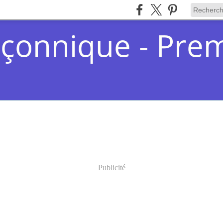
çonnique - Pre
Publicité