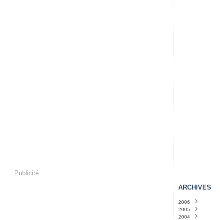
Publicité
ARCHIVES
2006
2005
Novembre
(4)
2004
Octobre
Décembre
(36)
(46