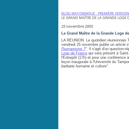
BLOG MAÇONNIQUE - PREMIÈRE VERSION
LE GRAND MAÎTRE DE LA GRANDE LOGE 
25 novembre 2005
Le Grand Maître de la Grande Loge d
LA REUNION. Le quotidien réunionnais 
vendredi 25 novembre publie un article in
l'humanisme ?
"
. Il s'agit d'un question
Loge de France
qui sera présent à Sain
l'Entrepôt (17h) et pour une conférence à
leçon inaugurale à l'Université du Tamp
barbarie humaine et culture".