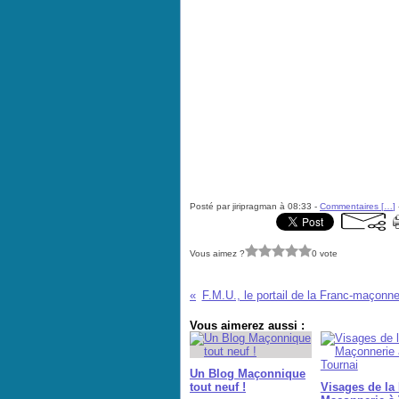
Posté par jiripragman à 08:33 -
Commentaires [
…
]
Vous aimez ?
0 vote
F.M.U., le portail de la Franc-maçonne
Vous aimerez aussi :
Un Blog Maçonnique
tout neuf !
Visages de la 