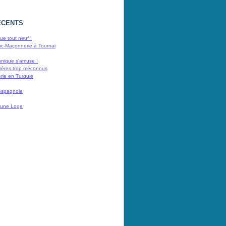
ÉCENTS
e tout neuf !
nc-Maçonnerie à Tournai
nnique s'amuse !
rères trop méconnus
rie en Turquie
espagnole
 d'une Loge