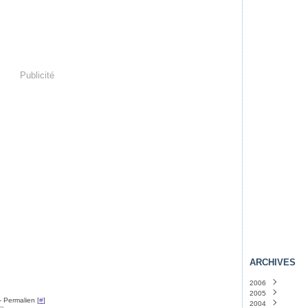
Publicité
ARCHIVES
2006
2005
Novembre
(4)
- Permalien [
#
]
2004
Octobre
Décembre
(36)
(46