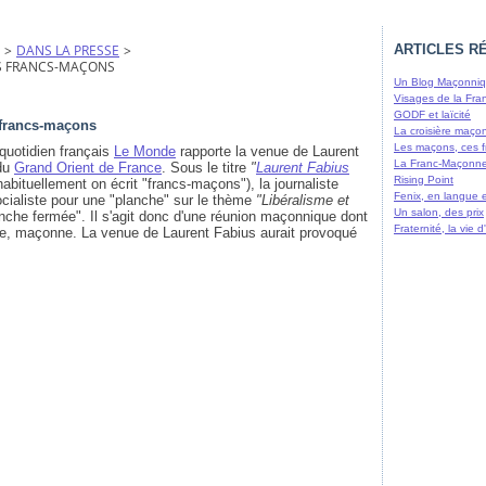
>
DANS LA PRESSE
>
ARTICLES R
ES FRANCS-MAÇONS
Un Blog Maçonniqu
Visages de la Fra
GODF et laïcité
 francs-maçons
La croisière maço
Les maçons, ces f
quotidien français
Le Monde
rapporte la venue de Laurent
La Franc-Maçonne
 du
Grand Orient de France
. Sous le titre
"
Laurent Fabius
Rising Point
habituellement on écrit "francs-maçons"), la journaliste
Fenix, en langue 
socialiste pour une "planche" sur le thème
"Libéralisme et
Un salon, des prix
nche fermée". Il s'agit donc d'une réunion maçonnique dont
Fraternité, la vie
nce, maçonne. La venue de Laurent Fabius aurait provoqué