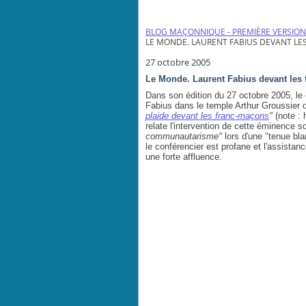
BLOG MAÇONNIQUE - PREMIÈRE VERSION
LE MONDE. LAURENT FABIUS DEVANT L
27 octobre 2005
Le Monde. Laurent Fabius devant les
Dans son édition du 27 octobre 2005, le 
Fabius dans le temple Arthur Groussier
plaide devant les franc-maçons
"
(note : 
relate l'intervention de cette éminence 
communautarisme"
lors d'une "tenue bla
le conférencier est profane et l'assista
une forte affluence.