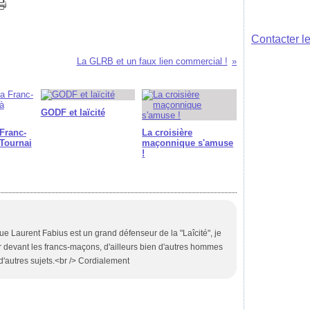
Septembre
Novembre
Décembre
(36
(39
(3
Août
Octobre
Novembre
(36)
(38)
(44
Juillet
Septembre
Octobre
(35)
(43)
(4
Contacter le
Juin
Août
Septembre
(36)
(35)
(4
Mai
Juillet
Août
(39)
(25)
(36)
Avril
Juin
(33)
(32)
La GLRB et un faux lien commercial !
Mars
Mai
(38)
(34)
Février
Avril
(42)
(27)
Janvier
Mars
(37)
(39)
Février
(33)
Janvier
(34)
GODF et laïcité
Franc-
La croisière
Tournai
maçonnique s'amuse
!
ue Laurent Fabius est un grand défenseur de la "Laîcité", je
der devant les francs-maçons, d'ailleurs bien d'autres hommes
d'autres sujets.<br /> Cordialement