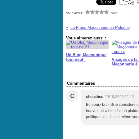
Vous aimez ?
0 vote
La Franc-Maçonnerie en Pologne
Vous aimerez aussi :
Un Blog Maçonnique
tout neuf !
Visages de la 
Maçonnerie à 
Commentaires
C
chouchou
29/10/2005 21:12
Bonjour,<br /> Si je considère q
trouve qu'il a bien fait de plai
politiques ont fait de même sur 