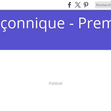
çonnique - Pre
Publicité