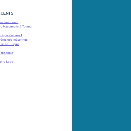
ÉCENTS
e tout neuf !
nc-Maçonnerie à Tournai
nnique s'amuse !
rères trop méconnus
rie en Turquie
espagnole
 d'une Loge