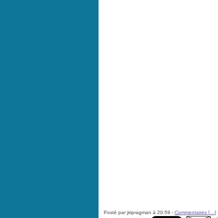
Posté par jiripragman à 20:59 -
Commentaires [
…
]