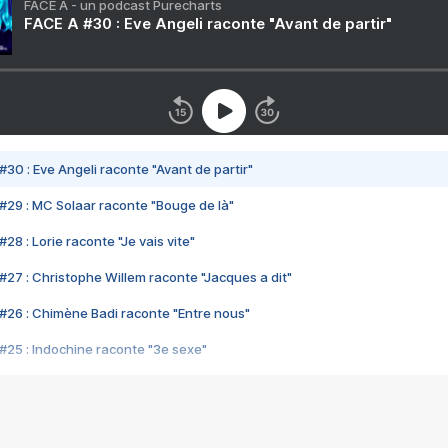
FACE A - un podcast Purecharts
FACE A #30 : Eve Angeli raconte "Avant de partir"
#30 : Eve Angeli raconte "Avant de partir"
#29 : MC Solaar raconte "Bouge de là"
28 : Lorie raconte "Je vais vite"
#27 : Christophe Willem raconte "Jacques a dit"
#26 : Chimène Badi raconte "Entre nous"
#25 : Indochine raconte "3e sexe"
#24 : Zaho raconte "C'est chelou"
#23 : Patrick Bruel raconte "Au café des délices"