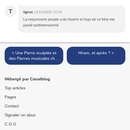
T
tigron
23/10/2005 10:34
La maçonnerie people a de l'avenir et l'ego de ce frère me
parait surdimensionné
< Une Pierre sculptée et
Hiram, et après ? >
des Pierres musicales chez
Maître Villard de
Honnecourt
Hébergé par Canalblog
Top articles
Pages
Contact
Signaler un abus
C.G.U.