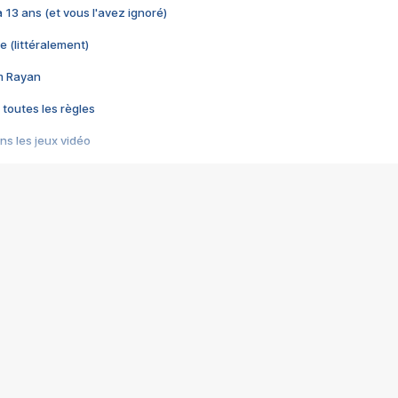
 a 13 ans (et vous l'avez ignoré)
e (littéralement)
im Rayan
 toutes les règles
s les jeux vidéo
us choquant de Rockstar ? - Le scandale BULLY
e plus moche de Steam
du RÊVE tourne au CAUCHEMAR
pendant 8 heures
it… à tort
umiliés par un jeu vidéo
ire - Final Fantasy 8
ti un empire - Age of Empires