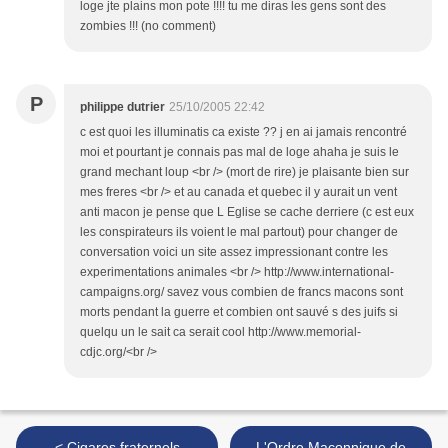
loge jte plains mon pote !!!! tu me diras les gens sont des
zombies !!! (no comment)
P
philippe dutrier
25/10/2005 22:42
c est quoi les illuminatis ca existe ?? j en ai jamais rencontré
moi et pourtant je connais pas mal de loge ahaha je suis le
grand mechant loup <br /> (mort de rire) je plaisante bien sur
mes freres <br /> et au canada et quebec il y aurait un vent
anti macon je pense que L Eglise se cache derriere (c est eux
les conspirateurs ils voient le mal partout) pour changer de
conversation voici un site assez impressionant contre les
experimentations animales <br /> http://www.international-
campaigns.org/ savez vous combien de francs macons sont
morts pendant la guerre et combien ont sauvé s des juifs si
quelqu un le sait ca serait cool http://www.memorial-
cdjc.org/<br />
< Cigares fraternels
L'Ordre Maçonnique de