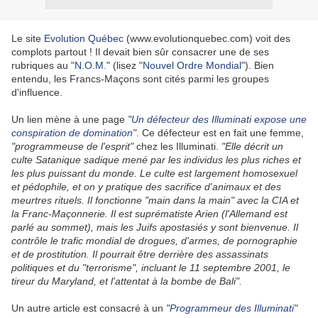
Le site
Evolution Québec
(www.evolutionquebec.com) voit des
complots partout ! Il devait bien sûr consacrer une de ses
rubriques au "
N.O.M.
" (lisez "
Nouvel Ordre Mondial
"). Bien
entendu, les Francs-Maçons sont cités parmi les groupes
d'influence.
Un lien mène à une page
"
Un défecteur des Illuminati expose une
conspiration de domination
"
. Ce défecteur est en fait une femme,
"programmeuse de l'esprit"
chez les Illuminati.
"Elle décrit un
culte Satanique sadique mené par les individus les plus riches et
les plus puissant du monde. Le culte est largement homosexuel
et pédophile, et on y pratique des sacrifice d'animaux et des
meurtres rituels. Il fonctionne "main dans la main" avec la CIA et
la Franc-Maçonnerie. Il est suprématiste Arien (l'Allemand est
parlé au sommet), mais les Juifs apostasiés y sont bienvenue. Il
contrôle le trafic mondial de drogues, d'armes, de pornographie
et de prostitution. Il pourrait être derrière des assassinats
politiques et du "terrorisme", incluant le 11 septembre 2001, le
tireur du Maryland, et l'attentat à la bombe de Bali".
Un autre article est consacré à un
"
Programmeur des Illuminati
"