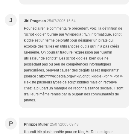
J
Jiri Pragman
25/07/2005 15:54
Pour éclairer le commentaire précédent, voici la définition de
"script kiddie" fournie par Wikipedia : "En informatique, script
kiddie est un terme péjoratif pour désigner un pirate qui
exploite des failles en utilisant des outils qu'il n'a pas créés
lui-même. On pourrait traduire l'expression par "Gamin
utilisateur de scripts". Les script kiddies, bien que ne
possédant pas ou peu de compétences informatiques
particulières, peuvent causer des dégâts assez importants"
(source : http://fr.wikipedia.org/wiki/Script_kiddie).<br /> <br />
Il existe plusieurs types de script kiddies mais on retrouve
chez la plupart un manque de reconnaissance sociale. Il sont
d'ailleurs même reniés par la plupart des communautés de
pirates.
P
Philippe Muller
25/07/2005 09:48
Il aurait été plus honnête pour ce KingMeTaL de signer