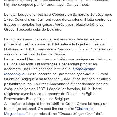
l'hymne composé par le franc-maçon Campenhout.
Le futur Léopold Ier est né à Cobourg en Bavière le 16 décembre
1790. Colonel d'un régiment russe de cavalerie, il lutta contre les
troupes impériales françaises. Après avoir refusé le trône de
Grèce, il accepta celui de Belgique.
Le nouveau pays, catholique, eut ainsi à sa tête un souverain
protestant... et franc-maçon. Il fut initié à la loge bernoise Zur
Hoffnung en 1813... sans doute
"par communication"
car il servait
alors dans l'armée du tsar de Russie.
Le roi Leopold Ier n'eut pas d'activités maçonniques en Belgique.
La Loge Les Amis Philanthropes a cependant produit en
décembre 1831 une chanson intitulée la
"
Léopoldienne
Maçonnique
"
. Le roi accorda sa
"protection spéciale"
au Grand
Orient de Belgique à sa fondation (1833) et soutint ses initiatives
philanthropiques. La Franc-Maçonnerie fut condamnée par les
évêques belges en 1837. Léopold Ier favorisa, lui, la liberté
religieuse avec la reconnaissance de l'Union des Eglises
Protestantes Evangéliques de Belgique.
Au décès de Léopold Ier en 1865, le Grand Orient lui rendit un
hommage solennel. On peut lire sur le site "
Chansons
Maçonniques
" les paroles d'une
"Cantate Maçonnique"
titrée