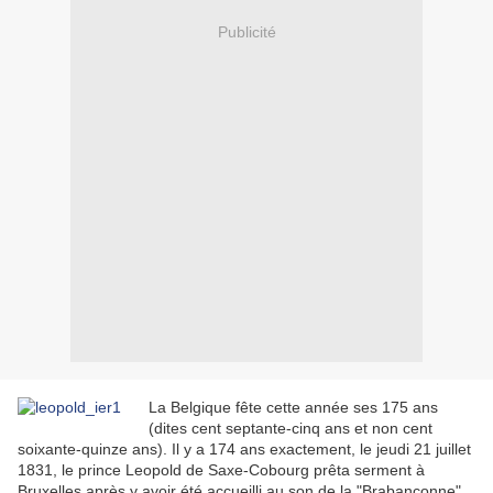
Publicité
La Belgique fête cette année ses 175 ans
(dites cent septante-cinq ans et non cent
soixante-quinze ans). Il y a 174 ans exactement, le jeudi 21 juillet
1831, le prince Leopold de Saxe-Cobourg prêta serment à
Bruxelles après y avoir été accueilli au son de la "Brabançonne",