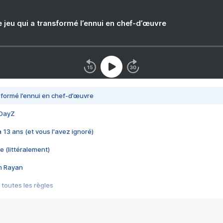
e jeu qui a transformé l’ennui en chef-d’œuvre
nsformé l’ennui en chef-d’œuvre
 DayZ
 a 13 ans (et vous l'avez ignoré)
e (littéralement)
im Rayan
 toutes les règles
s les jeux vidéo
us choquant de Rockstar ? - Le scandale BULLY