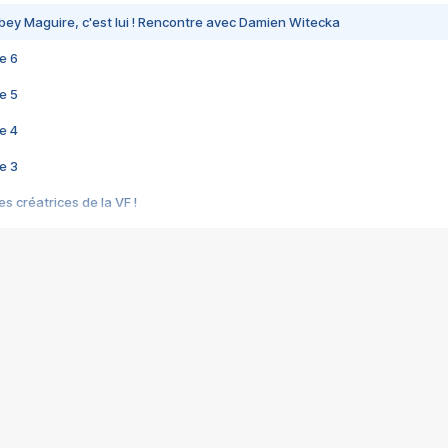
bey Maguire, c'est lui ! Rencontre avec Damien Witecka
e 6
e 5
e 4
e 3
s créatrices de la VF !
e 2
e 1
e Mektoub My Love arrive enfin ! Rencontre avec Shaïn Boumedine et Sal
i : après Toni en famille
elle réalise le bouleversant Dites lui que je l'aime
ais ! Rencontre autour de Vie privée de Rebecca Zlotowski