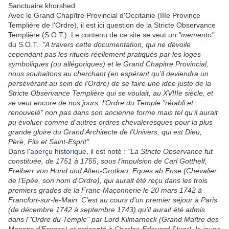
Sanctuaire khorshed.
Avec le Grand Chapître Provincial d'Occitanie (IIIe Province
Templière de l'Ordre), il est ici question de la Stricte Observance
Templière (S.O.T.). Le contenu de ce site se veut un
"memento"
du S.O.T.
"A travers cette documentation, qui ne dévoile
cependant pas les rituels réellement pratiqués par les loges
symboliques (ou allégoriques) et le Grand Chapitre Provincial,
nous souhaitons au cherchant (en espérant qu'il deviendra un
persévérant au sein de l’Ordre) de se faire une idée juste de la
Stricte Observance Templière qui se voulait, au XVIIIe siècle, et
se veut encore de nos jours, l’Ordre du Temple "rétabli et
renouvelé" non pas dans son ancienne forme mais tel qu’il aurait
pu évoluer comme d’autres ordres chevaleresques pour la plus
grande gloire du Grand Architecte de l’Univers, qui est Dieu,
Père, Fils et Saint-Esprit".
Dans l'
aperçu historique
, il est noté :
"La Stricte Observance fut
constituée, de 1751 à 1755, sous l’impulsion de Carl Gotthelf,
Freiherr von Hund und Alten-Grotkau, Eques ab Ense (Chevalier
de l’Epée, son nom d’Ordre), qui aurait été reçu dans les trois
premiers grades de la Franc-Maçonnerie le 20 mars 1742 à
Francfort-sur-le-Main. C’est au cours d’un premier séjour à Paris
(de décembre 1742 à septembre 1743) qu’il aurait été admis
dans l’"Ordre du Temple" par Lord Kilmarnock (Grand Maître des