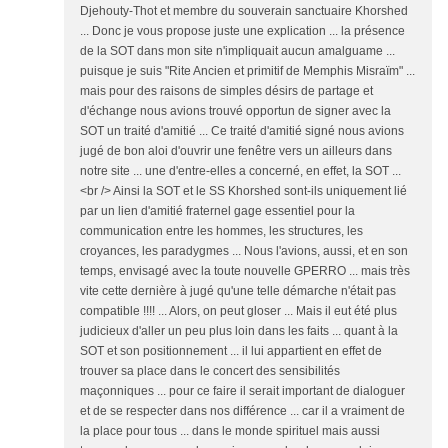
Djehouty-Thot et membre du souverain sanctuaire Khorshed
... Donc je vous propose juste une explication ... la présence
de la SOT dans mon site n'impliquait aucun amalguame ...
puisque je suis "Rite Ancien et primitif de Memphis Misraïm" ...
mais pour des raisons de simples désirs de partage et
d'échange nous avions trouvé opportun de signer avec la
SOT un traité d'amitié ... Ce traité d'amitié signé nous avions
jugé de bon aloi d'ouvrir une fenêtre vers un ailleurs dans
notre site ... une d'entre-elles a concerné, en effet, la SOT ...
<br /> Ainsi la SOT et le SS Khorshed sont-ils uniquement lié
par un lien d'amitié fraternel gage essentiel pour la
communication entre les hommes, les structures, les
croyances, les paradygmes ... Nous l'avions, aussi, et en son
temps, envisagé avec la toute nouvelle GPERRO ... mais très
vite cette dernière à jugé qu'une telle démarche n'était pas
compatible !!!! ... Alors, on peut gloser ... Mais il eut été plus
judicieux d'aller un peu plus loin dans les faits ... quant à la
SOT et son positionnement ... il lui appartient en effet de
trouver sa place dans le concert des sensibilités
maçonniques ... pour ce faire il serait important de dialoguer
et de se respecter dans nos différence ... car il a vraiment de
la place pour tous ... dans le monde spirituel mais aussi