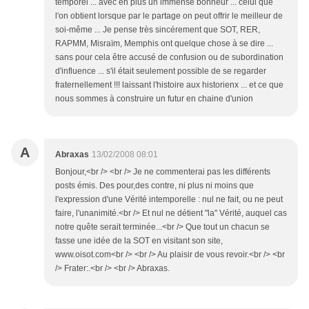
temporel ... avec en plus un immense bonheur ... celui que
l'on obtient lorsque par le partage on peut offrir le meilleur de
soi-même ... Je pense très sincérement que SOT, RER,
RAPMM, Misraïm, Memphis ont quelque chose à se dire ...
sans pour cela être accusé de confusion ou de subordination
d'influence ... s'il était seulement possible de se regarder
fraternellement !!! laissant l'histoire aux historienx ... et ce que
nous sommes à construire un futur en chaine d'union
A
Abraxas
13/02/2008 08:01
Bonjour,<br /> <br /> Je ne commenterai pas les différents
posts émis. Des pour,des contre, ni plus ni moins que
l'expression d'une Vérité intemporelle : nul ne fait, ou ne peut
faire, l'unanimité.<br /> Et nul ne détient "la" Vérité, auquel cas
notre quête serait terminée...<br /> Que tout un chacun se
fasse une idée de la SOT en visitant son site,
www.oisot.com<br /> <br /> Au plaisir de vous revoir.<br /> <br
/> Frater:.<br /> <br /> Abraxas.