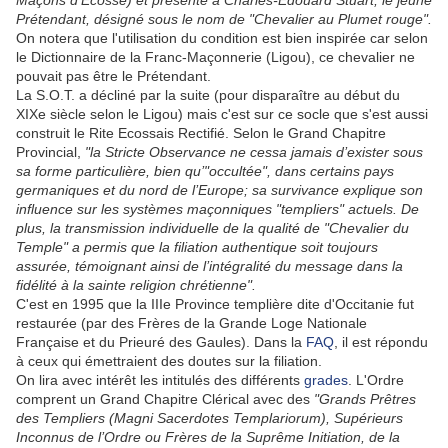
Maçons d’Ecosse) et présenté à Charles-Edouard Stuart, le jeune
Prétendant, désigné sous le nom de "Chevalier au Plumet rouge".
On notera que l'utilisation du condition est bien inspirée car selon
le Dictionnaire de la Franc-Maçonnerie (Ligou), ce chevalier ne
pouvait pas être le Prétendant.
La S.O.T. a décliné par la suite (pour disparaître au début du
XIXe siècle selon le Ligou) mais c'est sur ce socle que s'est aussi
construit le Rite Ecossais Rectifié. Selon le Grand Chapitre
Provincial,
"la Stricte Observance ne cessa jamais d’exister sous
sa forme particulière, bien qu’"occultée", dans certains pays
germaniques et du nord de l’Europe; sa survivance explique son
influence sur les systèmes maçonniques "templiers" actuels. De
plus, la transmission individuelle de la qualité de "Chevalier du
Temple" a permis que la filiation authentique soit toujours
assurée, témoignant ainsi de l’intégralité du message dans la
fidélité à la sainte religion chrétienne".
C'est en 1995 que la IIIe Province templière dite d'Occitanie fut
restaurée (par des Frères de la Grande Loge Nationale
Française et du Prieuré des Gaules). Dans la
FAQ
, il est répondu
à ceux qui émettraient des doutes sur la filiation.
On lira avec intérêt les intitulés des différents
grades
. L'Ordre
comprent un Grand Chapitre Clérical avec des
"Grands Prêtres
des Templiers (Magni Sacerdotes Templariorum), Supérieurs
Inconnus de l’Ordre ou Frères de la Suprême Initiation, de la