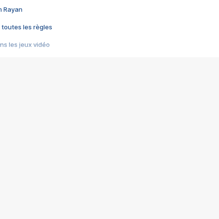
im Rayan
 toutes les règles
s les jeux vidéo
us choquant de Rockstar ? - Le scandale BULLY
e plus moche de Steam
du RÊVE tourne au CAUCHEMAR
pendant 8 heures
it… à tort
umiliés par un jeu vidéo
ire - Final Fantasy 8
ti un empire - Age of Empires
story DOFUS