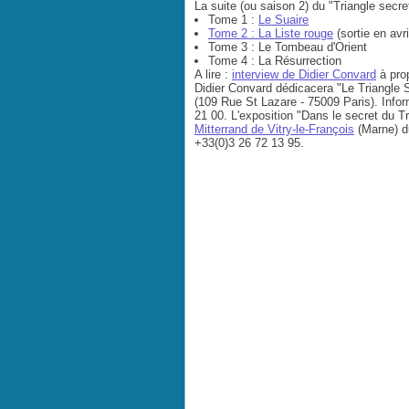
La suite (ou saison 2) du "Triangle secre
Tome 1 :
Le Suaire
Tome 2 :
La Liste rouge
(sortie en avr
Tome 3 : Le Tombeau d'Orient
Tome 4 : La Résurrection
A lire :
interview de Didier Convard
à prop
Didier Convard dédicacera "Le Triangle S
(109 Rue St Lazare - 75009 Paris). Infor
21 00.
L'exposition "Dans le secret du T
Mitterrand de Vitry-le-François
(Marne) du
+33(0)3 26 72 13 95.