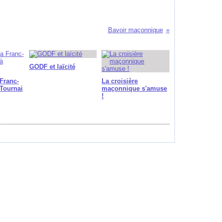
Bavoir maçonnique
GODF et laïcité
Franc-
La croisière
Tournai
maçonnique s'amuse
!