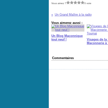
Vous aimez ?
0 vote
Un Grand Maître à la radio
Vous aimerez aussi :
Un Blog Maçonnique
tout neuf !
Visages de la 
Maçonnerie à 
Commentaires