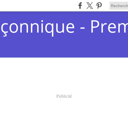
çonnique - Pre
Publicité