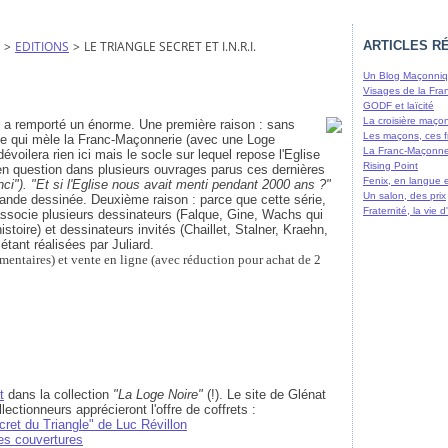
>
EDITIONS
>
LE TRIANGLE SECRET ET I.N.R.I.
ARTICLES R
Un Blog Maçonniqu
Visages de la Fra
GODF et laïcité
La croisière maço
 a remporté un énorme. Une première raison : sans
Les maçons, ces f
igue qui mèle la Franc-Maçonnerie (avec une Loge
La Franc-Maçonne
dévoilera rien ici mais le socle sur lequel repose l'Eglise
Rising Point
en question dans plusieurs ouvrages parus ces dernières
Fenix, en langue 
ci").
"Et si l'Eglise nous avait menti pendant 2000 ans ?"
Un salon, des prix
 bande dessinée. Deuxième raison : parce que cette série,
Fraternité, la vie
associe plusieurs dessinateurs (Falque, Gine, Wachs qui
istoire) et dessinateurs invités (Chaillet, Stalner, Kraehn,
tant réalisées par Juliard.
mmentaires) et vente en ligne (avec réduction pour achat de 2
t
dans la collection
"La Loge Noire"
(!). Le site de Glénat
llectionneurs apprécieront l'offre de coffrets :
cret du Triangle" de Luc Révillon
des couvertures