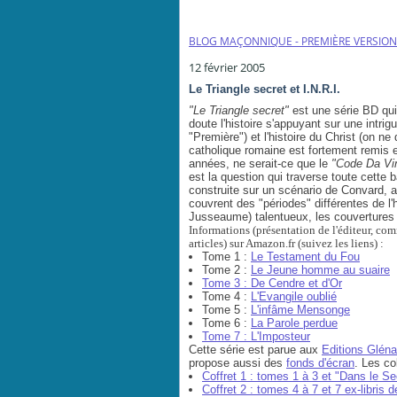
BLOG MAÇONNIQUE - PREMIÈRE VERSION
12 février 2005
Le Triangle secret et I.N.R.I.
"Le Triangle secret"
est une série BD qui
doute l'histoire s'appuyant sur une intr
"Première") et l'histoire du Christ (on ne 
catholique romaine est fortement remis 
années, ne serait-ce que le
"Code Da Vin
est la question qui traverse toute cette
construite sur un scénario de Convard, 
couvrent des "périodes" différentes de l'h
Jusseaume) talentueux, les couvertures é
Informations (présentation de l'éditeur, co
articles) sur Amazon.fr (suivez les liens) :
Tome 1 :
Le Testament du Fou
Tome 2 :
Le Jeune homme au suaire
Tome 3 :
De Cendre et d'Or
Tome 4 :
L'Evangile oublié
Tome 5 :
L'infâme Mensonge
Tome 6 :
La Parole perdue
Tome 7 :
L'Imposteur
Cette série est parue aux
Editions Gléna
propose aussi des
fonds d'écran
. Les co
Coffret 1 : tomes 1 à 3 et "Dans le Se
Coffret 2 : tomes 4 à 7 et 7 ex-libris 