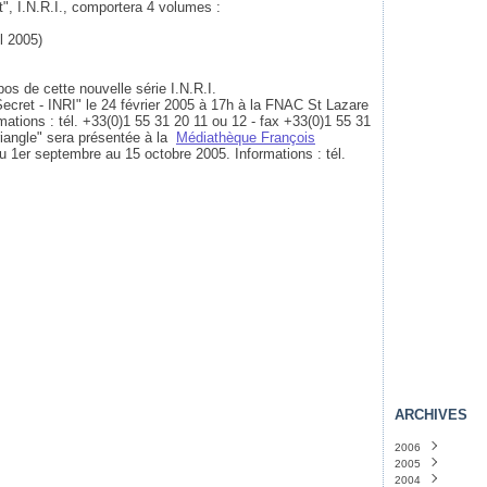
t", I.N.R.I., comportera 4 volumes :
il 2005)
os de cette nouvelle série I.N.R.I.
ecret - INRI" le 24 février 2005 à 17h à la FNAC St Lazare
mations : tél. +33(0)1 55 31 20 11 ou 12 - fax +33(0)1 55 31
riangle" sera présentée à la
Médiathèque François
 1er septembre au 15 octobre 2005. Informations : tél.
ARCHIVES
2006
2005
Novembre
(4)
2004
Octobre
Décembre
(36)
(46