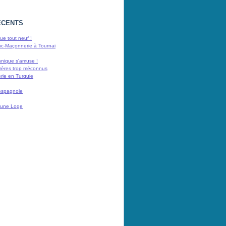
ÉCENTS
e tout neuf !
nc-Maçonnerie à Tournai
nnique s'amuse !
rères trop méconnus
rie en Turquie
espagnole
 d'une Loge