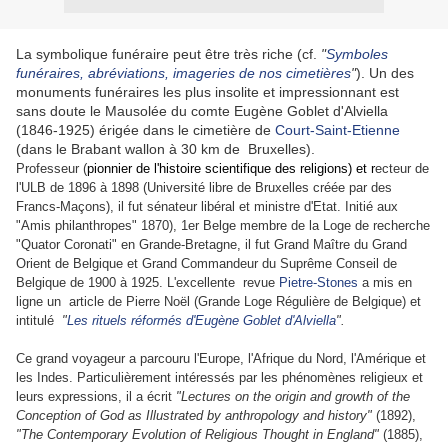
La symbolique funéraire peut être très riche (cf.
"
Symboles
funéraires, abréviations, imageries de nos cimetières
"
). Un des
monuments funéraires les plus insolite et impressionnant est
sans doute le Mausolée du comte Eugène Goblet d'Alviella
(1846-1925) érigée dans le cimetière de
Court-Saint-Etienne
(dans le Brabant wallon à 30 km de Bruxelles).
Professeur (
pionnier de l'histoire scientifique des religions) et r
ecteur de
l'ULB de 1896 à 1898 (Université libre de Bruxelles créée par des
Francs-Maçons), il fut sénateur libéral et ministre d'Etat. Initié aux
"Amis philanthropes" 1870), 1er Belge membre de la Loge de recherche
"Quator Coronati" en Grande-Bretagne, il fut Grand Maître du Grand
Orient de Belgique et Grand Commandeur du Suprême Conseil de
Belgique de 1900 à 1925.
L'excellente revue
Pietre-Stones
a mis en
ligne un article de Pierre Noël (Grande Loge Régulière de Belgique) et
intitulé
"
Les rituels réformés d'Eugène Goblet d'Alviella
".
Ce grand voyageur a parcouru l'Europe, l'Afrique du Nord, l'Amérique et
les Indes. Particulièrement intéressés par les phénomènes religieux et
leurs expressions, il a écrit
"Lectures on the origin and growth of the
Conception of God as Illustrated by anthropology and history"
(1892),
"The Contemporary Evolution of Religious Thought in England"
(1885),