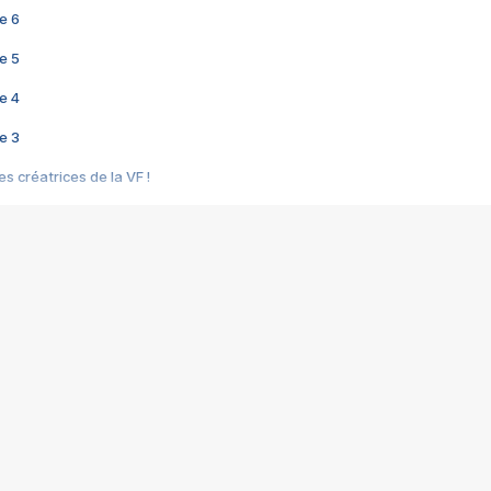
e 6
e 5
e 4
e 3
s créatrices de la VF !
e 2
e 1
e Mektoub My Love arrive enfin ! Rencontre avec Shaïn Boumedine et Sal
i : après Toni en famille
elle réalise le bouleversant Dites lui que je l'aime
ais ! Rencontre autour de Vie privée de Rebecca Zlotowski
 de Marguerite, Grave... Rencontre avec Ella Rumpf