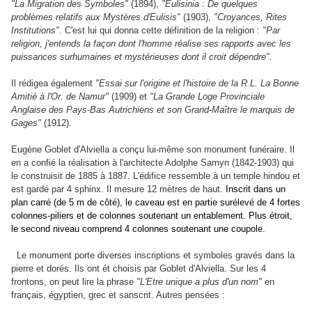
"La Migration des Symboles"
(1894),
"Eulisinia : De quelques
problèmes relatifs aux Mystères d'Eulisis"
(1903),
"Croyances, Rites
Institutions"
. C'est lui qui donna cette définition de la religion :
"Par
religion, j'entends la façon dont l'homme réalise ses rapports avec les
puissances surhumaines et mystérieuses dont il croit dépendre".
Il rédigea également
"Essai sur l'origine et l'histoire de la R.L. La Bonne
Amitié à l'Or. de Namur"
(1909) et
"La Grande Loge Provinciale
Anglaise des Pays-Bas Autrichiens et son Grand-Maître le marquis de
Gages"
(1912).
Eugène Goblet d'Alviella a conçu lui-même son monument funéraire. Il
en a confié la réalisation à l'architecte Adolphe Samyn (1842-1903) qui
le construisit de 1885 à 1887. L'édifice ressemble à un temple hindou et
est gardé par 4 sphinx. Il mesure 12 mètres de haut.
Inscrit dans un
plan carré (de 5 m de côté), le caveau est en partie surélevé de 4 fortes
colonnes-piliers et de colonnes soutenant un entablement. Plus étroit,
le second niveau comprend 4 colonnes soutenant une coupole.
Le monument porte diverses inscriptions et symboles gravés dans la
pierre et dorés. Ils ont ét choisis par Goblet d'Alviella. Sur les 4
frontons, on peut lire la phrase
"L'Etre unique a plus d'un nom"
en
français, égyptien, grec et sanscrit. Autres pensées :