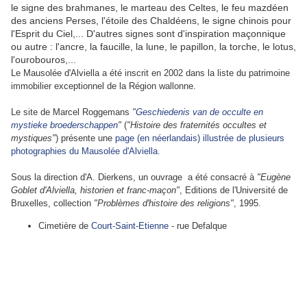
le signe des brahmanes, le marteau des Celtes, le feu mazdéen
des anciens Perses, l'étoile des Chaldéens, le signe chinois pour
l'Esprit du Ciel,...
D'autres signes sont d'inspiration maçonnique
ou autre : l'ancre, la faucille, la lune, le papillon, la torche, le lotus,
l'ourobouros,...
Le Mausolée d'Alviella a été inscrit en 2002 dans la liste du patrimoine
immobilier exceptionnel de la Région wallonne.
Le site de Marcel Roggemans
"
Geschiedenis van de occulte en
mystieke broederschappen
"
(
"Histoire des fraternités occultes et
mystiques"
) présente une
page (en néerlandais) illustrée de plusieurs
photographies du Mausolée d'Alviella
.
Sous la direction d'A. Dierkens,
un ouvrage a été consacré à
"Eugène
Goblet d'Alviella, historien et franc-maçon"
, Editions de l'Université de
Bruxelles, collection
"Problèmes d'histoire des religions"
, 1995.
Cimetière de
Court-Saint-Etienne
-
rue Defalque