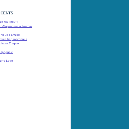
ÉCENTS
e tout neuf !
nc-Maçonnerie à Tournai
nnique s'amuse !
rères trop méconnus
rie en Turquie
espagnole
 d'une Loge