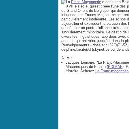
La
Franc-Maçonnerie
a connu en Belgi
XVIIIe siècle, qu'est créée l'une des
du Grand Orient de Belgique, qui demeur
influence, les Francs-Maçons belges ont d
particulièrement intolérante. Les échos d
aujourd'hui et expliquent la partition de
soudée par un pacte d'alliance très origi
singulièrement minoritaire. Le destin de 
diversités linguistiques, abordées avec 
adeptes qui ont vécu jusqu'ici dans la plu
Renseignements - dossier :+32(0)71-52.
delphine.laicite(AT)skynet.be ou jdeland
A lire :
Jacques Lemaire, "La Franc-Maçonner
Maçonniques de France (
ÉDIMAF
), 
Histoire.
Achetez
La Franc-maçonneri