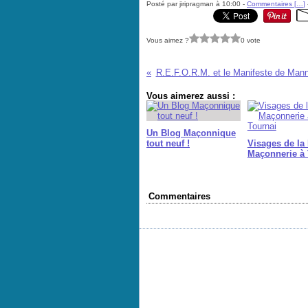
Posté par jiripragman à 10:00 -
Commentaires [
…
]
Vous aimez ?
0 vote
R.E.F.O.R.M. et le Manifeste de Man
Vous aimerez aussi :
Un Blog Maçonnique
tout neuf !
Visages de la 
Maçonnerie à 
Commentaires