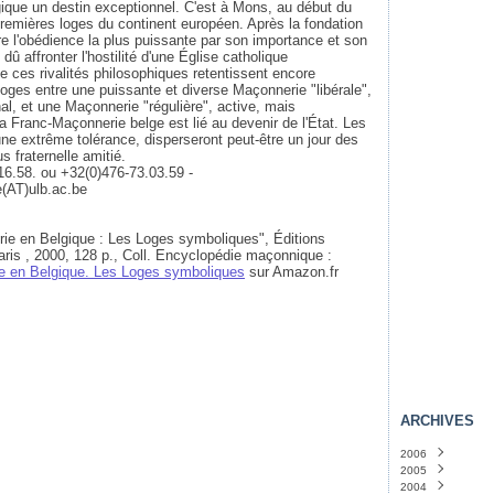
que un destin exceptionnel. C'est à Mons, au début du
 premières loges du continent européen. Après la fondation
e l'obédience la plus puissante par son importance et son
û affronter l'hostilité d'une Église catholique
e ces rivalités philosophiques retentissent encore
s loges entre une puissante et diverse Maçonnerie "libérale",
nal, et une Maçonnerie "régulière", active, mais
la Franc-Maçonnerie belge est lié au devenir de l'État. Les
une extrême tolérance, disperseront peut-être un jour des
s fraternelle amitié.
16.58. ou +32(0)476-73.03.59 -
e(AT)ulb.ac.be
ie en Belgique : Les Loges symboliques", Éditions
Paris , 2000, 128 p., Coll. Encyclopédie maçonnique :
e en Belgique. Les Loges symboliques
sur Amazon.fr
ARCHIVES
2006
2005
Novembre
(4)
2004
Octobre
Décembre
(36)
(46