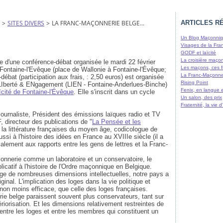
>
SITES DIVERS
>
LA FRANC-MAÇONNERIE BELGE...
ARTICLES R
Un Blog Maçonniqu
Visages de la Fra
GODF et laïcité
La croisière maço
tre d'une conférence-débat organisée le mardi 22 février
Les maçons, ces f
e Fontaine-l'Evêque (place de Wallonie à Fontaine-l'Évêque;
La Franc-Maçonne
-débat (participation aux frais, : 2,50 euros) est organisée
Rising Point
LIberté & ENgagement (LIEN - Fontaine-Anderlues-Binche)
Fenix, en langue 
ïcité de Fontaine-l'Évêque
. Elle s'inscrit dans un cycle
Un salon, des prix
Fraternité, la vie
ournaliste, Président des émissions laïques radio et TV
, directeur des publications de "
La Pensée et les
e la littérature françaises du moyen âge, codicologue de
ssi à l'histoire des idées en France au XVIIIe siècle (il a
cialement aux rapports entre les gens de lettres et la Franc-
çonnerie comme un laboratoire et un conservatoire, le
icatif à l'histoire de l'Ordre maçonnique en Belgique.
tage de nombreuses dimensions intellectuelles, notre pays a
al. L'implication des loges dans la vie politique et
s non moins efficace, que celle des loges françaises.
ie belge paraissent souvent plus conservateurs, tant sur
riorisation.
Et les dimensions relativement restreintes de
s entre les loges et entre les membres qui constituent un