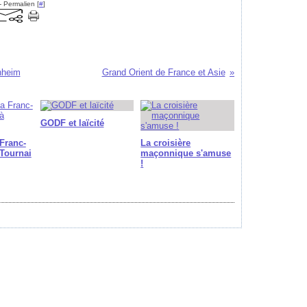
- Permalien [
#
]
nheim
Grand Orient de France et Asie
GODF et laïcité
Franc-
La croisière
Tournai
maçonnique s'amuse
!