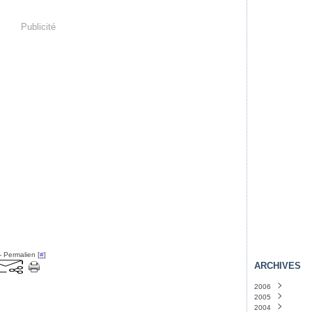
Publicité
- Permalien [
#
]
ARCHIVES
2006
2005
Novembre
(4)
2004
Octobre
Décembre
(36)
(46