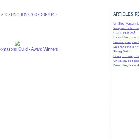
>
DISTINCTIONS (CORDONITE)
>
ARTICLES R
Un Blog Maçonniq
Visages de la Fra
GODF et laïcité
La croisière maço
Les maçons, ces 
La Franc-Maçonne
bmasons Guild - Award Winners
Rising Point
Fenix, en langue
Un salon, des prix
Fraternité, la vie