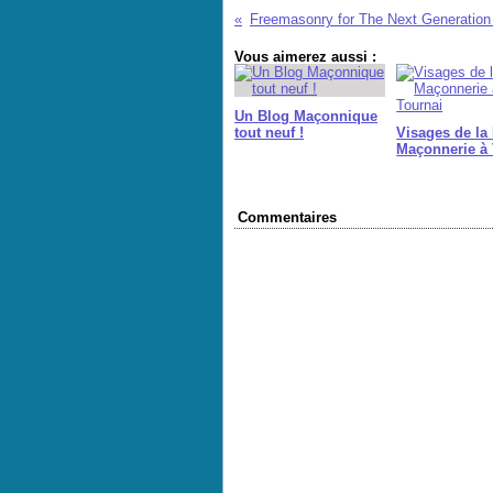
Vous aimerez aussi :
Un Blog Maçonnique
tout neuf !
Visages de la
Maçonnerie à 
Commentaires