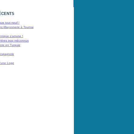
ÉCENTS
ue tout neuf !
nc-Maçonnerie à Tournai
nnique s'amuse !
frères trop méconnus
rie en Turquie
 espagnole
 d'une Loge