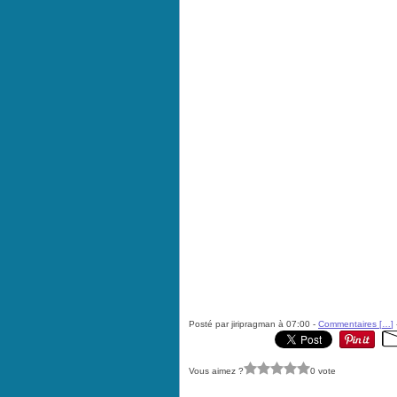
Posté par jiripragman à 07:00 -
Commentaires [
…
]
Vous aimez ?
0 vote