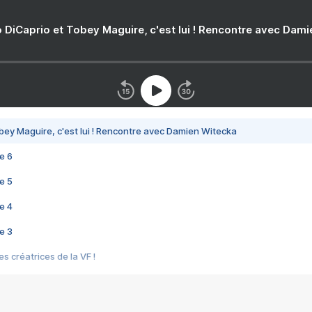
 DiCaprio et Tobey Maguire, c'est lui ! Rencontre avec Dam
bey Maguire, c'est lui ! Rencontre avec Damien Witecka
e 6
e 5
e 4
e 3
s créatrices de la VF !
e 2
e 1