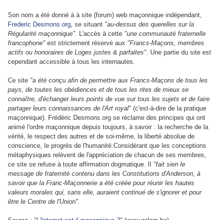
Son nom a été donné à à site (forum) web maçonnique indépendant,
Frederic Desmons.org
, se situant
"au-dessus des querelles sur la
Régularité maçonnique"
. L'accès à cette
"une communauté fraternelle
francophone"
est strictement réservé aux
"Francs-Maçons, membres
actifs ou honoraires de Loges justes & parfaites"
. Une partie du site est
cependant accessible à tous les internautes.
Ce site
"a été conçu afin de permettre aux Francs-Maçons de tous les
pays, de toutes les obédiences et de tous les rites de mieux se
connaître, d'échanger leurs points de vue sur tous les sujets et de faire
partager leurs connaissances de l'Art royal
" (c'est-à-dire de la pratique
maçonnique). Frédéric Desmons.org se réclame des principes qui ont
animé l'ordre maçonnique depuis toujours, à savoir : la recherche de la
vérité, le respect des autres et de soi-même, la liberté absolue de
conscience, le progrès de l'humanité.Considérant que les conceptions
métaphysiques relèvent de l'appréciation de chacun de ses membres,
ce site se refuse à toute affirmation dogmatique. Il
"fait sien le
message de fraternité contenu dans les Constitutions d'Anderson, à
savoir que la Franc-Maçonnerie a été créée pour réunir les hautes
valeurs morales qui, sans elle, auraient continué de s'ignorer et pour
être le Centre de l'Union".