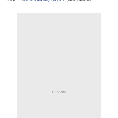
Source
: "
L'Internet est-il maçonnique ?
"
(www.golem.be)
Publicité