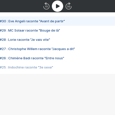
#30 : Eve Angeli raconte "Avant de partir"
#29 : MC Solaar raconte "Bouge de là"
28 : Lorie raconte "Je vais vite"
#27 : Christophe Willem raconte "Jacques a dit"
#26 : Chimène Badi raconte "Entre nous"
#25 : Indochine raconte "3e sexe"
#24 : Zaho raconte "C'est chelou"
#23 : Patrick Bruel raconte "Au café des délices"
#22 : Kyo raconte "Le chemin"
#21 : Nolwenn Leroy raconte "Cassé"
#20 : Patrick Hernandez raconte "Born to be alive"