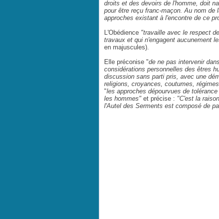
droits et des devoirs de l'homme, doit 
pour être reçu franc-maçon. Au nom de l
approches existant à l'encontre de ce pr
L'Obédience
"travaille avec le respect d
travaux et qui n'engagent aucunement les
en majuscules).
Elle préconise "
de ne pas intervenir dan
considérations personnelles des êtres 
discussion sans parti pris, avec une démar
religions, croyances, coutumes, régimes
"
les approches dépourvues de tolérance n
les hommes"
et précise :
"C'est la raiso
l'Autel des Serments est composé de pa