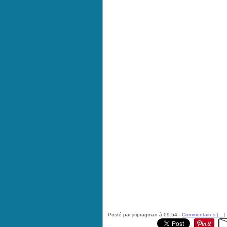
Posté par jiripragman à 09:54 -
Commentaires [
…
]