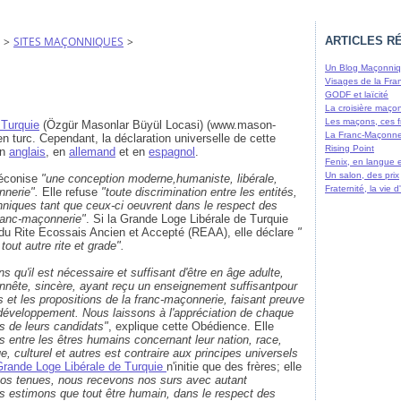
>
SITES MAÇONNIQUES
>
ARTICLES R
Un Blog Maçonniqu
Visages de la Fra
GODF et laïcité
La croisière maço
Les maçons, ces f
 Turquie
(Özgür Masonlar Büyül Locasi) (www.mason-
La Franc-Maçonne
en turc. Cependant, la déclaration universelle de cette
Rising Point
en
anglais
, en
allemand
et en
espagnol
.
Fenix, en langue 
Un salon, des prix
éconise
"une conception moderne,humaniste, libérale,
Fraternité, la vie
nnerie".
Elle refuse
"toute discrimination entre les entités,
nniques tant que ceux-ci oeuvrent dans le respect des
franc-maçonnerie"
. Si la Grande Loge Libérale de Turquie
 du Rite Ecossais Ancien et Accepté (REAA), elle déclare
"
out autre rite et grade".
 qu'il est nécessaire et suffisant d'être en âge adulte,
onnête, sincère, ayant reçu un enseignement suffisantpour
s et les propositions de la franc-maçonnerie, faisant preuve
 développement. Nous laissons à l'appréciation de chaque
és de leurs candidats"
, explique cette Obédience. Elle
ns entre les êtres humains concernant leur nation, race,
, culturel et autres est contraire aux principes universels
Grande Loge Libérale de Turquie
n'initie que des frères; elle
os tenues, nous recevons nos surs avec autant
estimons que tout être humain, dans le respect des