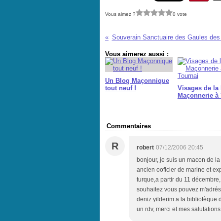
Vous aimez ?
0 vote
Souverain Sanctuaire des Gaules des
Vous aimerez aussi :
Un Blog Maçonnique
tout neuf !
Visages de la 
Maçonnerie à 
Commentaires
R
robert
07/12/2006 20:45
bonjour, je suis un macon de la
ancien ooficier de marine et ex
turque,a partir du 11 décembre, 
souhaitez vous pouvez m'adréss
deniz yilderim a la bibliotèque
un rdv, merci et mes salutations 