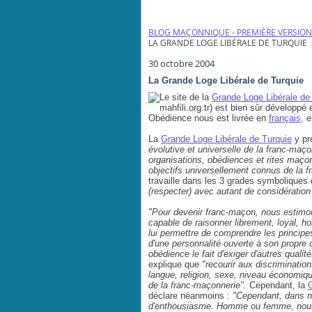
BLOG MAÇONNIQUE - PREMIÈRE VERSION
LA GRANDE LOGE LIBÉRALE DE TURQUIE
30 octobre 2004
La Grande Loge Libérale de Turquie
Le site de la
Grande Loge Libérale de
mahfili.org.tr) est bien sûr développé 
Obédience nous est livrée en
français
, 
La
Grande Loge Libérale de Turquie
y pr
évolutive et universelle de la franc-maço
organisations, obédiences et rites maço
objectifs universellement connus de la 
travaille dans les 3 grades symboliques
(respecter) avec autant de considération t
"Pour devenir franc-maçon, nous estimons
capable de raisonner librement, loyal, h
lui permettre de comprendre les principe
d'une personnalité ouverte à son propre
obédience le fait d'exiger d'autres qualit
explique que
"recourir aux discriminatio
langue, religion, sexe, niveau économique
de la franc-maçonnerie".
Cependant, la
déclare néanmoins :
"Cependant, dans n
d'enthousiasme. Homme ou femme, nous 