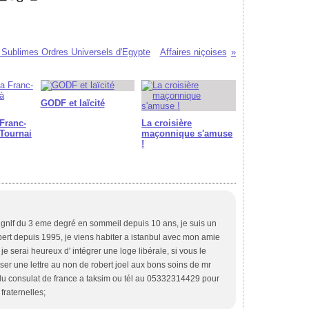
 Sublimes Ordres Universels d'Egypte
Affaires niçoises
GODF et laïcité
Franc-
La croisière
Tournai
maçonnique s'amuse
!
 gnlf du 3 eme degré en sommeil depuis 10 ans, je suis un
pert depuis 1995, je viens habiter a istanbul avec mon amie
je serai heureux d' intégrer une loge libérale, si vous le
er une lettre au non de robert joel aux bons soins de mr
 du consulat de france a taksim ou tél au 05332314429 pour
fraternelles;