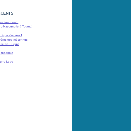
ÉCENTS
e tout neuf !
nc-Maçonnerie à Tournai
nnique s'amuse !
rères trop méconnus
rie en Turquie
espagnole
 d'une Loge