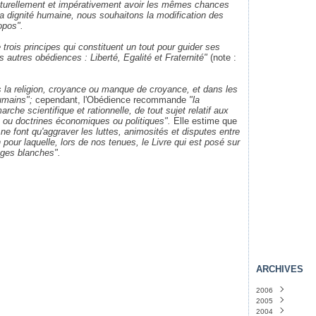
naturellement et impérativement avoir les mêmes chances
a dignité humaine, nous souhaitons la modification des
opos".
e trois principes qui constituent un tout pour guider ses
 autres obédiences : Liberté, Egalité et Fraternité"
(note :
s la religion, croyance ou manque de croyance, et dans les
humains";
cependant, l'Obédience recommande
"la
che scientifique et rationnelle, de tout sujet relatif aux
 ou doctrines économiques ou politiques".
Elle estime que
e font qu'aggraver les luttes, animosités et disputes entre
n pour laquelle, lors de nos tenues, le Livre qui est posé sur
ges blanches".
ARCHIVES
2006
2005
Novembre
(4)
2004
Octobre
Décembre
(36)
(46