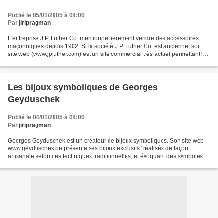
Publié le 05/01/2005 à 08:00
Par
jiripragman
L'entreprise J.P. Luther Co. mentionne fièrement vendre des accessoires
maçonniques depuis 1902. Si la société J.P. Luther Co. est ancienne, son
site web (www.jpluther.com) est un site commercial très actuel permettant le
paiement en ligne et affichant...
Les bijoux symboliques de Georges
Geyduschek
Publié le 04/01/2005 à 08:00
Par
jiripragman
Georges Geyduschek est un créateur de bijoux symboliques. Son site web
www.geyduschek.be présente ses bijoux exclusifs "réalisés de façon
artisanale selon des techniques traditionnelles, et évoquant des symboles et
mythologies millénaires". Ces bijoux...