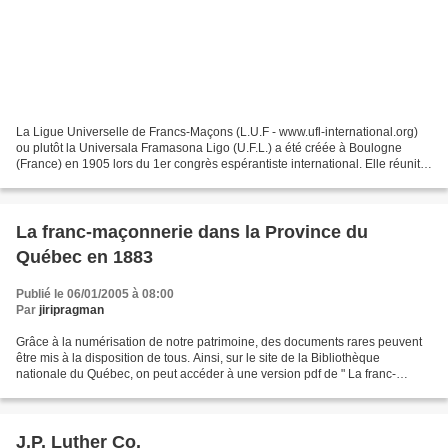
La Ligue Universelle de Francs-Maçons (L.U.F - www.ufl-international.org)
ou plutôt la Universala Framasona Ligo (U.F.L.) a été créée à Boulogne
(France) en 1905 lors du 1er congrès espérantiste international. Elle réunit
des Francs-Maçons actifs (hommes...
La franc-maçonnerie dans la Province du
Québec en 1883
Publié le 06/01/2005 à 08:00
Par
jiripragman
Grâce à la numérisation de notre patrimoine, des documents rares peuvent
être mis à la disposition de tous. Ainsi, sur le site de la Bibliothèque
nationale du Québec, on peut accéder à une version pdf de " La franc-
maçonnerie dans la Province du Québec...
J.P. Luther Co.