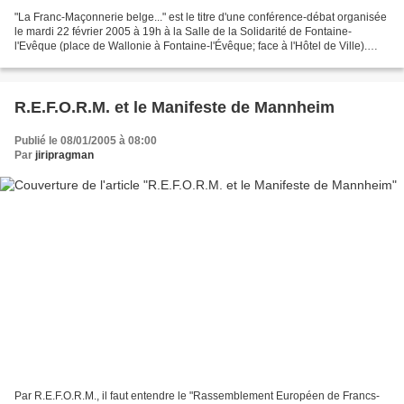
"La Franc-Maçonnerie belge..." est le titre d'une conférence-débat organisée
le mardi 22 février 2005 à 19h à la Salle de la Solidarité de Fontaine-
l'Evêque (place de Wallonie à Fontaine-l'Évêque; face à l'Hôtel de Ville).
Cette conférence-débat (participation...
R.E.F.O.R.M. et le Manifeste de Mannheim
Publié le 08/01/2005 à 08:00
Par
jiripragman
Par R.E.F.O.R.M., il faut entendre le "Rassemblement Européen de Francs-