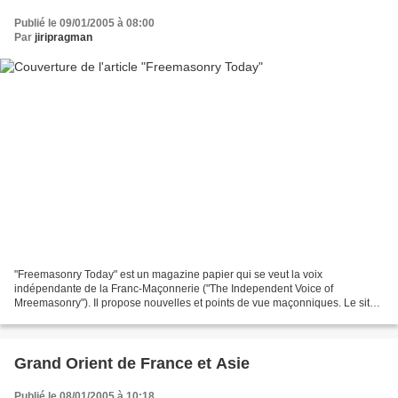
Publié le 09/01/2005 à 08:00
Par
jiripragman
"Freemasonry Today" est un magazine papier qui se veut la voix
indépendante de la Franc-Maçonnerie ("The Independent Voice of
Mreemasonry"). Il propose nouvelles et points de vue maçonniques. Le site
web (www.freemasonrytoday.com) de cette revue trimestrielle...
Grand Orient de France et Asie
Publié le 08/01/2005 à 10:18