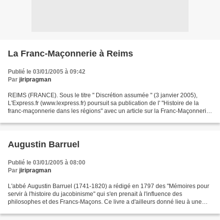
La Franc-Maçonnerie à Reims
Publié le 03/01/2005 à 09:42
Par
jiripragman
REIMS (FRANCE). Sous le titre " Discrétion assumée " (3 janvier 2005),
L'Express.fr (www.lexpress.fr) poursuit sa publication de l' "Histoire de la
franc-maçonnerie dans les régions" avec un article sur la Franc-Maçonnerie
à Reims. Elle complète son dossier...
Augustin Barruel
Publié le 03/01/2005 à 08:00
Par
jiripragman
L'abbé Augustin Barruel (1741-1820) a rédigé en 1797 des "Mémoires pour
servir à l'histoire du jacobinisme" qui s'en prenait à l'influence des
philosophes et des Francs-Maçons. Ce livre a d'ailleurs donné lieu à une
réfutation de Mounier intitulée "De...