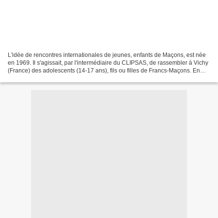
L'idée de rencontres internationales de jeunes, enfants de Maçons, est née
en 1969. Il s'agissait, par l'intermédiaire du CLIPSAS, de rassembler à Vichy
(France) des adolescents (14-17 ans), fils ou filles de Francs-Maçons. En
1974, les statuts de la...