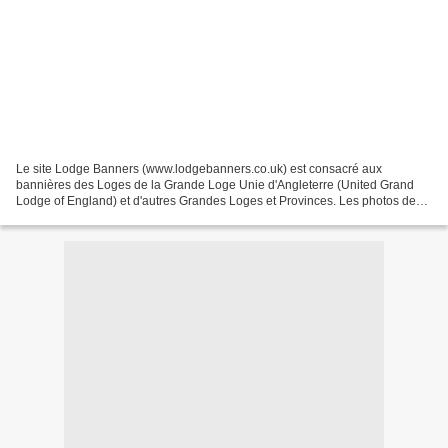
Le site Lodge Banners (www.lodgebanners.co.uk) est consacré aux
bannières des Loges de la Grande Loge Unie d'Angleterre (United Grand
Lodge of England) et d'autres Grandes Loges et Provinces. Les photos de
ces bannières de tissu (ou les sceaux des Loges)...