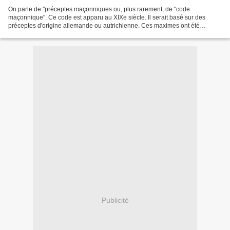
On parle de "préceptes maçonniques ou, plus rarement, de "code
maçonnique". Ce code est apparu au XIXe siècle. Il serait basé sur des
préceptes d'origine allemande ou autrichienne. Ces maximes ont été
publiées en 1838 par le Grand Orient de Belgique....
Publicité