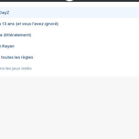
 DayZ
 a 13 ans (et vous l'avez ignoré)
e (littéralement)
im Rayan
 toutes les règles
s les jeux vidéo
us choquant de Rockstar ? - Le scandale BULLY
e plus moche de Steam
du RÊVE tourne au CAUCHEMAR
pendant 8 heures
it… à tort
umiliés par un jeu vidéo