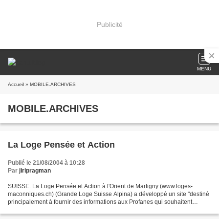
Publicité
MENU
Accueil
» MOBILE.ARCHIVES
MOBILE.ARCHIVES
La Loge Pensée et Action
Publié le 21/08/2004 à 10:28
Par
jiripragman
SUISSE. La Loge Pensée et Action à l'Orient de Martigny (www.loges-
maconniques.ch) (Grande Loge Suisse Alpina) a développé un site "destiné
principalement à fournir des informations aux Profanes qui souhaitent
s'informer sur la Franc-Maçonnerie en général...