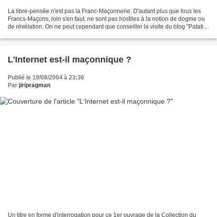
La libre-pensée n'est pas la Franc-Maçonnerie. D'autant plus que tous les
Francs-Maçons, loin s'en faut, ne sont pas hostiles à la notion de dogme ou
de révélation. On ne peut cependant que conseiller la visite du blog "Patati &
Patata" qui livre les...
L'Internet est-il maçonnique ?
Publié le 19/08/2004 à 23:36
Par
jiripragman
Un titre en forme d'interrogation pour ce 1er ouvrage de la Collection du