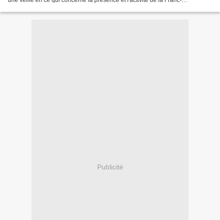
une veille en ce qui concerne la présence et l'activité de la Franc-
Maçonnerie et des Francs-Maçons...
Publicité