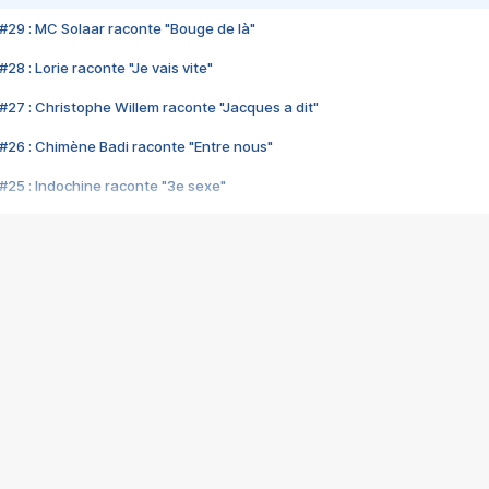
#29 : MC Solaar raconte "Bouge de là"
28 : Lorie raconte "Je vais vite"
#27 : Christophe Willem raconte "Jacques a dit"
#26 : Chimène Badi raconte "Entre nous"
#25 : Indochine raconte "3e sexe"
#24 : Zaho raconte "C'est chelou"
#23 : Patrick Bruel raconte "Au café des délices"
#22 : Kyo raconte "Le chemin"
#21 : Nolwenn Leroy raconte "Cassé"
#20 : Patrick Hernandez raconte "Born to be alive"
#19 : Lorie raconte "Près de moi"
#18 : Michael Jones raconte "A nos actes manqués" (avec Jean-Jacque